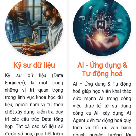
Kỹ sư dữ liệu
AI - Ứng dụng &
Tự động hoá
Kỹ sư dữ liệu (Data
Engineer), là một trong
AI – Ứng dụng & Tự động
những vị trí quan trọng
hoá giúp học viên khai thác
trong lĩnh vực khoa học dữ
sức mạnh AI trong công
liệu, người nắm vị trí then
việc thực tế, từ sử dụng
chốt xây dựng, kiểm tra, duy
công cụ AI, xây dựng AI
trì các cấu trúc Data tổng
Agent đến tự động hoá quy
hợp. Tất cả các số liệu sẽ
trình và tối ưu vận hành
được số hóa, giúp tiết kiệm
doanh nghiệp, hướng tới