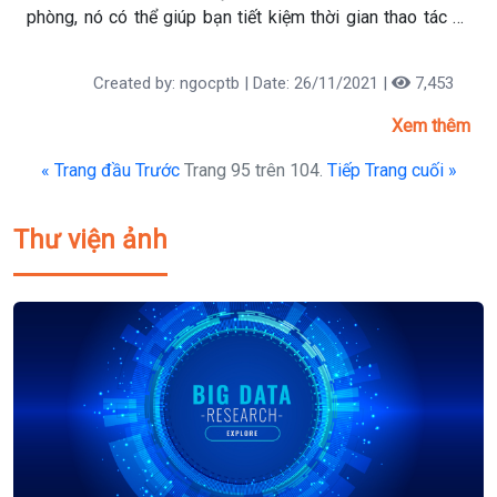
phòng, nó có thể giúp bạn tiết kiệm thời gian thao tác và
tối đã hóa các tính năng của Excel một cách dễ dàng.
Ngày hôm nay, hãy cùng MCI tìm hiểu xem VBA Excel là gì
Created by: ngocptb | Date: 26/11/2021 |
7,453
và khám phá những ứng dụng của VBA nhé!
Xem thêm
« Trang đầu
Trước
Trang 95 trên 104.
Tiếp
Trang cuối »
Thư viện ảnh