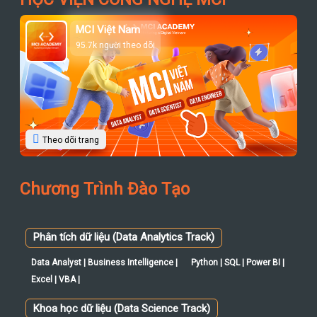
MCI Việt Nam
95.7k người theo dõi
Theo dõi trang
Chương Trình Đào Tạo
Phân tích dữ liệu (Data Analytics Track)
Data Analyst | Business Intelligence |
Python | SQL | Power BI |
Excel | VBA |
Khoa học dữ liệu (Data Science Track)