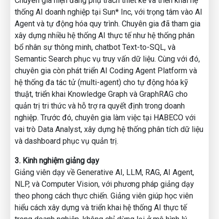
Chuyên gia hiện đang phụ trách thiết kế và triển khai hệ
👉 Link Tham gia: https://zalo.me/g/qktjso163
thống AI doanh nghiệp tại Sun* Inc, với trọng tâm vào AI
🔒 Số lượng giới hạn: 150 suất – Ưu tiên người đăng ký
Agent và tự động hóa quy trình. Chuyên gia đã tham gia
sớm!
xây dựng nhiều hệ thống AI thực tế như hệ thống phân
bổ nhân sự thông minh, chatbot Text-to-SQL, và
Semantic Search phục vụ truy vấn dữ liệu. Cùng với đó,
chuyên gia còn phát triển AI Coding Agent Platform và
hệ thống đa tác tử (multi-agent) cho tự động hóa kỹ
thuật, triển khai Knowledge Graph và GraphRAG cho
quản trị tri thức và hỗ trợ ra quyết định trong doanh
nghiệp. Trước đó, chuyên gia làm việc tại HABECO với
vai trò Data Analyst, xây dựng hệ thống phân tích dữ liệu
và dashboard phục vụ quản trị.
3. Kinh nghiệm giảng dạy
Giảng viên dạy về Generative AI, LLM, RAG, AI Agent,
NLP, và Computer Vision, với phương pháp giảng dạy
theo phong cách thực chiến. Giảng viên giúp học viên
hiểu cách xây dựng và triển khai hệ thống AI thực tế