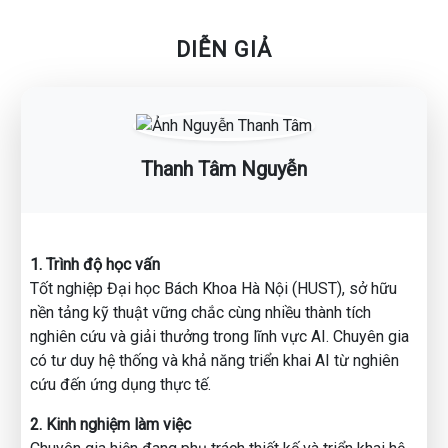
📍 Thông tin chương trình:
DIỄN GIẢ
▪ Chủ đề: AI x N8N: Tạo workflow trong 90 phút
▪ Thời gian: 19h30–21h30 | Thứ Bảy, ngày 22/11/2025
▪ Hình thức: Trực tuyến qua Zoom
📌 Nội dung nổi bật:
Thanh Tâm Nguyễn
✅ Hiểu rõ nguyên lý hoạt động của tự động hóa trong công
việc
✅ Trực tiếp thực hành tạo automation đầu tiên bằng thao
tác kéo – thả
✅ Khám phá cách ứng dụng n8n vào công việc hiện tại để
1. Trình độ học vấn
tiết kiệm thời gian & công sức
Tốt nghiệp Đại học Bách Khoa Hà Nội (HUST), sở hữu
nền tảng kỹ thuật vững chắc cùng nhiều thành tích
🎁 Tham gia nhận ngay:
nghiên cứu và giải thưởng trong lĩnh vực AI. Chuyên gia
• Bộ tài liệu tự học chi tiết
có tư duy hệ thống và khả năng triển khai AI từ nghiên
• File mẫu quy trình automation
cứu đến ứng dụng thực tế.
• Cơ hội nhận học bổng 100% toàn khóa học chuyên sâu
2. Kinh nghiệm làm việc