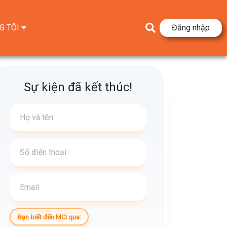
G TÔI
Đăng nhập
Sự kiện đã kết thúc!
Bạn biết đến MCI qua: