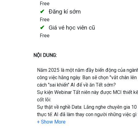
Free
Đăng kí sớm
Free
Giá vé học viên cũ
Free
NỘI DUNG:
Năm 2025 là một năm đầy biến động của ngành D
công việc hằng ngày. Bạn sẽ chọn "vắt chân lên
cách "sai khiến" AI để về ăn Tết sớm?
Sự kiện Webinar Tất niên này được MCI thiết kế r
cốt lõi:
Sự thật về nghề Data: Lắng nghe chuyên gia 1
thực tế: AI đã làm thay con người những việc gì
Ứng dụng thực tế (Demo): Không nói suông! Diễn 
code SQL/Python và tự động hóa báo cáo Insight 
kiệm 80% thời gian như thế nào.