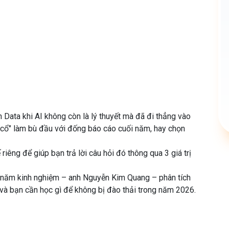
ata khi AI không còn là lý thuyết mà đã đi thẳng vào
 cổ" làm bù đầu với đống báo cáo cuối năm, hay chọn
iêng để giúp bạn trả lời câu hỏi đó thông qua 3 giá trị
0 năm kinh nghiệm – anh Nguyễn Kim Quang – phân tích
 và bạn cần học gì để không bị đào thải trong năm 2026.
giả sẽ trực tiếp dùng AI để xử lý dữ liệu bẩn, tối ưu
ngay trên màn hình. Bạn sẽ thấy AI "việc thật" giúp tiết