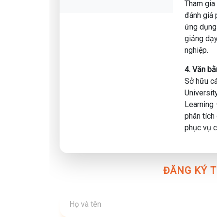
Có bề dày kinh nghiệm trong việc bảo vệ phương
Tham gia 
tiền thông qua dữ liệu.
đánh giá 
THÔNG TIN ĐĂNG KÝ
ứng dụng 
📅 Thời gian: 19h30 - 21h30 ngày 08/02/2026
giảng dạy
📍 Hình thức: Trực tuyến qua Zoom
nghiệp.
🔗 Tham gia để biết thêm chi tiết: https://zalo
4. Văn b
📞 Liên hệ: MCI Academy – 0352.433.233
Sở hữu cá
🌐 Website: mcivietnam.com | 💬 Fanpage: fa
Universit
Learning 
phân tích
phục vụ c
ĐĂNG KÝ T