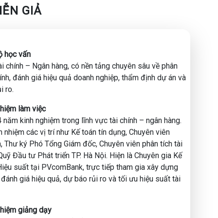
IỄN GIẢ
2026" để biết chính xác mình cần đầu tư vào đâu (AI
al lương nghìn đô ra Tết.
độ học vấn
 lại, nhận những phần quà "Lì xì công nghệ" giá trị như
ài chính – Ngân hàng, có nền tảng chuyên sâu về phân
độc quyền từ chuyên gia.
chính, đánh giá hiệu quả doanh nghiệp, thẩm định dự án và
i ro.
ghiệm làm việc
o
 năm kinh nghiệm trong lĩnh vực tài chính – ngân hàng.
nhiệm các vị trí như Kế toán tín dụng, Chuyên viên
vực phân tích tài chính và quản trị rủi ro tại các tổ chức
, Thư ký Phó Tổng Giám đốc, Chuyên viên phân tích tài
sự kết hợp hoàn hảo giữa Tư duy nghiệp vụ sắc sảo và
 Quỹ Đầu tư Phát triển TP. Hà Nội. Hiện là Chuyên gia Kế
iệu suất tại PVcomBank, trực tiếp tham gia xây dựng
đánh giá hiệu quả, dự báo rủi ro và tối ưu hiệu suất tài
 đầu tư phát triển TP. Hà Nội
ghiệm giảng dạy