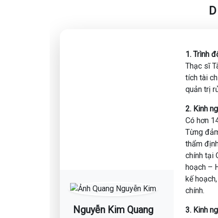
D
Lộ trình tương lai: Nhận ngay "Bản đồ kỹ năng 
Mastery, n8n, hay Tư duy nghiệp vụ) để tự tin de
1. Trình 
Đặc biệt, đây là dịp để cộng đồng MCI cùng ngồi
Thạc sĩ T
khóa học AI Agent (6 triệu đồng) và bộ Prompt 
tích tài 
quản trị rủ
DIỄN GIẢ ĐỒNG HÀNH
ANH NGUYỄN KIM QUANG
2. Kinh n
Chuyên gia Phân tích Dữ liệu & Tài chính cấp ca
Có hơn 14
Từng đảm 
Với hơn 10 năm kinh nghiệm thực chiến trong lĩnh 
thẩm định
lớn, anh Nguyễn Kim Quang là minh chứng cho 
chính tại
Công nghệ dữ liệu hiện đại.
hoạch – H
kế hoạch, 
💼 Kinh nghiệm :
chính.
Chuyên gia Phân tích Tài chính & Dự án: Tại Quỹ
chuyên gia Data Analyst tại PVcomBank:
Nguyễn Kim Quang
3. Kinh n