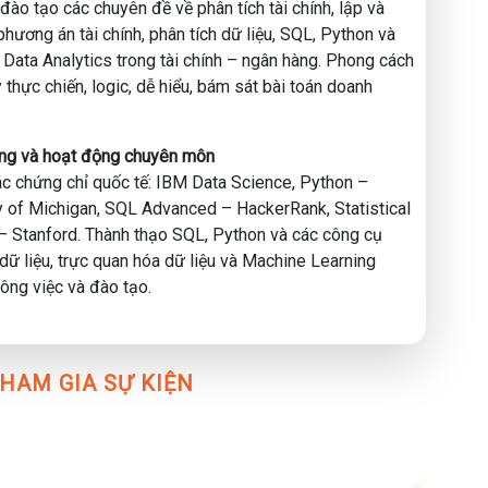
 án cho các dự án lớn, dự báo rủi ro và tối ưu hóa dòng
đào tạo các chuyên đề về phân tích tài chính, lập và
phương án tài chính, phân tích dữ liệu, SQL, Python và
Data Analytics trong tài chính – ngân hàng. Phong cách
 thực chiến, logic, dễ hiểu, bám sát bài toán doanh
.me/g/qktjso163
ằng và hoạt động chuyên môn
c chứng chỉ quốc tế: IBM Data Science, Python –
cebook.com/hocvienmci
y of Michigan, SQL Advanced – HackerRank, Statistical
– Stanford. Thành thạo SQL, Python và các công cụ
 dữ liệu, trực quan hóa dữ liệu và Machine Learning
ông việc và đào tạo.
HAM GIA SỰ KIỆN