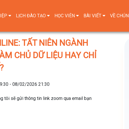
IỆP
LỊCH ĐÀO TẠO
HỌC VIÊN
BÀI VIẾT
VỀ CHÚN
LINE: TẤT NIÊN NGÀNH
̀M CHỦ DỮ LIỆU HAY CHỈ
?
9:30 - 08/02/2026 21:30
 tôi sẽ gửi thông tin link zoom qua email bạn