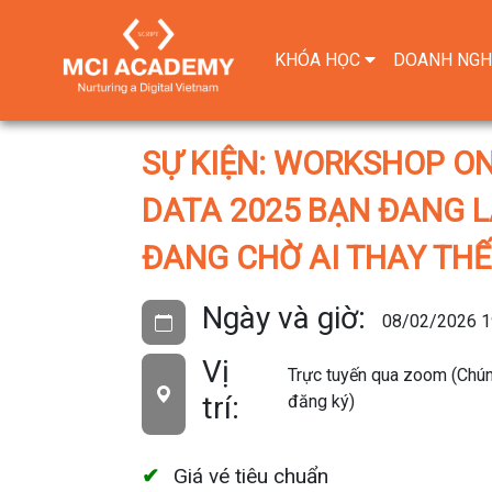
KHÓA HỌC
DOANH NGH
SỰ KIỆN: WORKSHOP ON
DATA 2025 BẠN ĐANG LA
ĐANG CHỜ AI THAY THẾ
Ngày và giờ:
08/02/2026 1
Vị
Trực tuyến qua zoom (Chúng
trí:
đăng ký)
Giá vé tiêu chuẩn