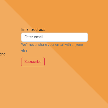
Email address
We'll never share your email with anyone
else.
áng.
Subscribe