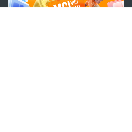
Theo dõi trang
Chương Trình Đào Tạo
Phân tích dữ liệu (Data Analytics Track)
Data Analyst | Business Intelligence |
Python | SQL | Power BI |
Excel | VBA |
Khoa học dữ liệu (Data Science Track)
Data Science | Python | SQL |
Maths & Statistics | Power BI |
Kỹ sư dữ liệu (Data Engineering Track)