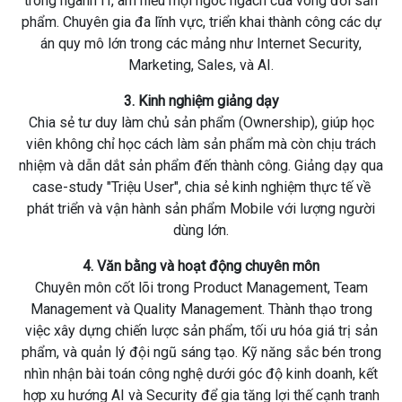
trong ngành IT, am hiểu mọi ngóc ngách của vòng đời sản
phẩm. Chuyên gia đa lĩnh vực, triển khai thành công các dự
án quy mô lớn trong các mảng như Internet Security,
Marketing, Sales, và AI.
3. Kinh nghiệm giảng dạy
Chia sẻ tư duy làm chủ sản phẩm (Ownership), giúp học
viên không chỉ học cách làm sản phẩm mà còn chịu trách
nhiệm và dẫn dắt sản phẩm đến thành công. Giảng dạy qua
case-study "Triệu User", chia sẻ kinh nghiệm thực tế về
phát triển và vận hành sản phẩm Mobile với lượng người
dùng lớn.
4. Văn bằng và hoạt động chuyên môn
Chuyên môn cốt lõi trong Product Management, Team
Management và Quality Management. Thành thạo trong
việc xây dựng chiến lược sản phẩm, tối ưu hóa giá trị sản
phẩm, và quản lý đội ngũ sáng tạo. Kỹ năng sắc bén trong
nhìn nhận bài toán công nghệ dưới góc độ kinh doanh, kết
hợp xu hướng AI và Security để gia tăng lợi thế cạnh tranh