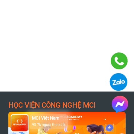
HỌC VIỆN CÔNG NGHỆ MCI
MCI Việt Nam
95.7k người theo dõi