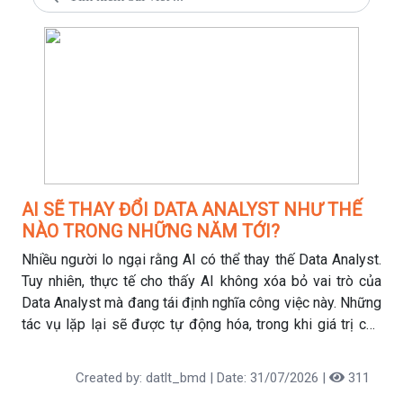
AI SẼ THAY ĐỔI DATA ANALYST NHƯ THẾ
NÀO TRONG NHỮNG NĂM TỚI?
Nhiều người lo ngại rằng AI có thể thay thế Data Analyst.
Tuy nhiên, thực tế cho thấy AI không xóa bỏ vai trò của
Data Analyst mà đang tái định nghĩa công việc này. Những
tác vụ lặp lại sẽ được tự động hóa, trong khi giá trị của
Data Analyst sẽ chuyển sang tư duy phân tích, hiểu nghiệp
vụ và hỗ trợ ra quyết định. Trong bài viết này, hãy cùng tìm
Created by: datlt_bmd | Date: 31/07/2026 |
311
hiểu AI đang tác động đến nghề Data Analyst như thế nào