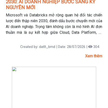
2030: AI DOANH NGHIỆP BƯỚC SANG KỶ
NGUYÊN MỚI
Microsoft và Databricks mở rộng quan hệ đối tác chiến
lược đến thập niên 2030, đánh dấu bước chuyển mới của
AI doanh nghiệp. Trọng tâm không còn là mô hình AI đơn
thuần mà là sự kết hợp giữa Cloud, Data Platform, AI
Governance và Business Context để tạo ra các hệ thống
AI có khả năng hiểu dữ liệu doanh nghiệp.
Created by: datlt_bmd | Date: 28/07/2026 |
304
Xem thêm