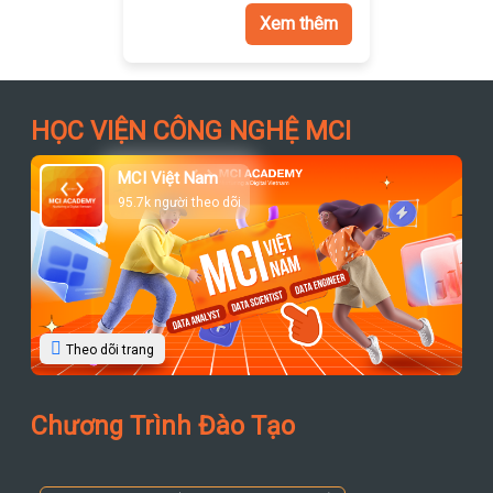
Xem thêm
HỌC VIỆN CÔNG NGHỆ MCI
MCI Việt Nam
95.7k người theo dõi
Theo dõi trang
Chương Trình Đào Tạo