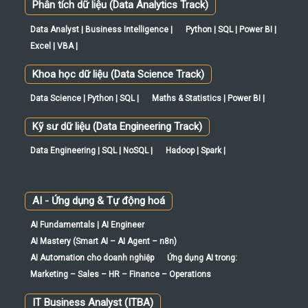
Phân tích dữ liệu (Data Analytics Track)
Data Analyst | Business Intelligence |
Python | SQL | Power BI |
Excel | VBA |
Khoa học dữ liệu (Data Science Track)
Data Science | Python | SQL |
Maths & Statistics | Power BI |
Kỹ sư dữ liệu (Data Engineering Track)
Data Engineering | SQL | NoSQL |
Hadoop | Spark |
AI - Ứng dụng & Tự động hoá
AI Fundamentals | AI Engineer
AI Mastery (Smart AI – AI Agent – n8n)
AI Automation cho doanh nghiệp
Ứng dụng AI trong:
Marketing – Sales – HR – Finance – Operations
IT Business Analyst (ITBA)