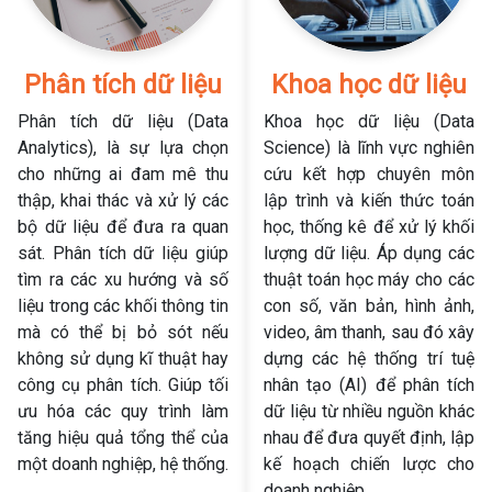
Phân tích dữ liệu
Khoa học dữ liệu
Phân tích dữ liệu (Data
Khoa học dữ liệu (Data
Analytics), là sự lựa chọn
Science) là lĩnh vực nghiên
cho những ai đam mê thu
cứu kết hợp chuyên môn
thập, khai thác và xử lý các
lập trình và kiến thức toán
bộ dữ liệu để đưa ra quan
học, thống kê để xử lý khối
sát. Phân tích dữ liệu giúp
lượng dữ liệu. Áp dụng các
tìm ra các xu hướng và số
thuật toán học máy cho các
liệu trong các khối thông tin
con số, văn bản, hình ảnh,
mà có thể bị bỏ sót nếu
video, âm thanh, sau đó xây
không sử dụng kĩ thuật hay
dựng các hệ thống trí tuệ
công cụ phân tích. Giúp tối
nhân tạo (AI) để phân tích
ưu hóa các quy trình làm
dữ liệu từ nhiều nguồn khác
tăng hiệu quả tổng thể của
nhau để đưa quyết định, lập
một doanh nghiệp, hệ thống.
kế hoạch chiến lược cho
doanh nghiệp.