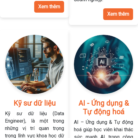
Xem thêm
Xem thêm
Kỹ sư dữ liệu
AI - Ứng dụng &
Tự động hoá
Kỹ sư dữ liệu (Data
Engineer), là một trong
AI – Ứng dụng & Tự động
những vị trí quan trọng
hoá giúp học viên khai thác
trong lĩnh vực khoa học dữ
sức mạnh AI trong công