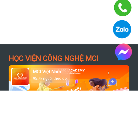
HỌC VIỆN CÔNG NGHỆ MCI
MCI Việt Nam
95.7k người theo dõi
Theo dõi trang