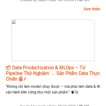
Created by: tieplv | Date: 08/10/2025 |
389
Xem thêm
📦 Data Productization & MLOps – Từ
Pipeline Thử Nghiệm → Sản Phẩm Data Thực
Chiến 🤖⚡
“Không chỉ làm model chạy được — mà phải làm data & AI
vận hành bền vững như một sản phẩm.” 🧠🚀