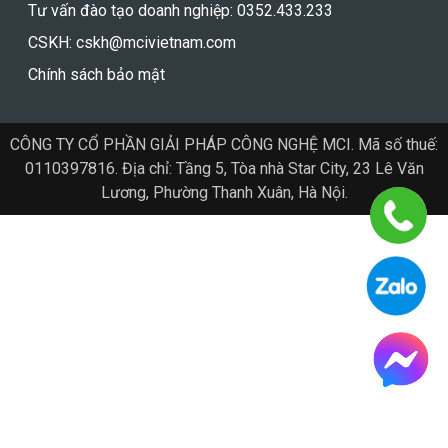
Tư vấn đào tạo doanh nghiệp: 0352.433.233
CSKH: cskh@mcivietnam.com
Chính sách bảo mật
CÔNG TY CỔ PHẦN GIẢI PHÁP CÔNG NGHỆ MCI. Mã số thuế:
0110397816. Địa chỉ: Tầng 5, Tòa nhà Star City, 23 Lê Văn
Lương, Phường Thanh Xuân, Hà Nội.