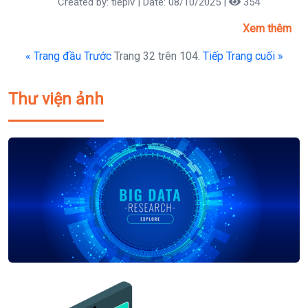
Created by: tieplv | Date: 08/10/2025 |
354
Xem thêm
« Trang đầu
Trước
Trang 32 trên 104.
Tiếp
Trang cuối »
Thư viện ảnh