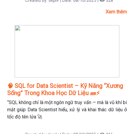
Created by: tieplv | Date: 08/10/2025 |
328
Xem thêm
🧠 SQL for Data Scientist – Kỹ Năng “Xương
Sống” Trong Khoa Học Dữ Liệu 🧱⚡
“SQL không chỉ là một ngôn ngữ truy vấn — mà là vũ khí bí
mật giúp Data Scientist hiểu, xử lý và khai thác dữ liệu ở
tốc độ tên lửa 🚀