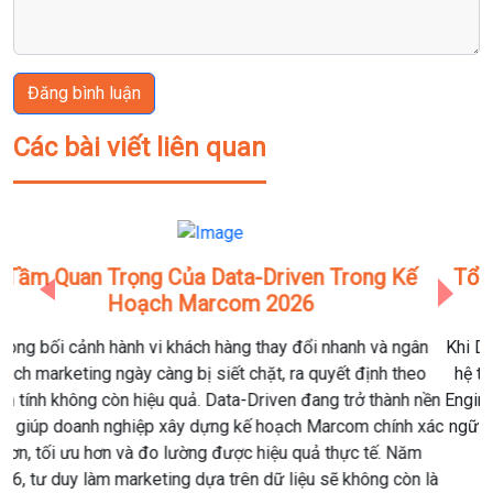
Đăng bình luận
Các bài viết liên quan
Tổng Hợp Các Thuật Ngữ Data Science & Data
Previous
Next
Engineering Phổ Biến Nhất Năm 2026
Khi Data Science dịch chuyển mạnh sang hướng ứng dụng và
hệ thống, ranh giới giữa Data Scientist, Data Engineer và AI
Engineer ngày càng mờ đi. Dưới đây là một trong những thuật
ngữ phổ biến nhất mà người học dữ liệu cần nắm vững trong
năm 2026.