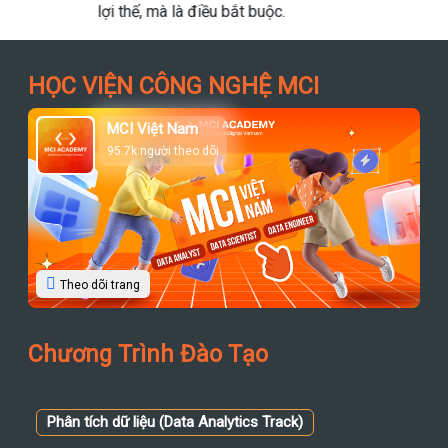
HỌC VIỆN CÔNG NGHỆ MCI
MCI Việt Nam
95.7k người theo dõi
Theo dõi trang
Chương Trình Đào Tạo
Phân tích dữ liệu (Data Analytics Track)
Data Analyst | Business Intelligence |
Python | SQL | Power BI |
Excel | VBA |