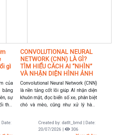
ìm
CONVOLUTIONAL NEURAL
e
NETWORK (CNN) LÀ GÌ?
ổi gì
TÌM HIỂU CÁCH AI “NHÌN”
VÀ NHẬN DIỆN HÌNH ẢNH
ếm của
Convolutional Neural Network (CNN)
u bằng
là nền tảng cốt lõi giúp AI nhận diện
iên, sự
khuôn mặt, đọc biển số xe, phân biệt
ổi thói
chó và mèo, cũng như xử lý hàng
 người
triệu hình ảnh mỗi ngày. Đây là một
ếp cho
trong những mô hình Deep Learning
 Date:
Created by: datlt_bmd | Date:
Gemini
quan trọng nhất trong lĩnh vực
20/07/2026 |
306
i nhanh
Computer Vision (Thị giác máy tính).