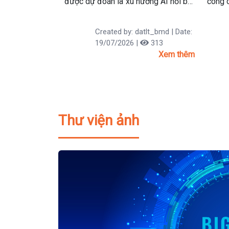
được dự đoán là xu hướng AI nổi bật
công c
năm 2026
phí.
Created by: datlt_bmd | Date:
19/07/2026 |
313
Xem thêm
Thư viện ảnh