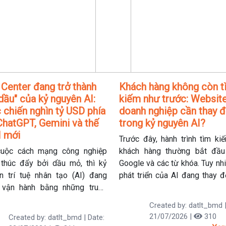
 Center đang trở thành
Khách hàng không còn t
dầu" của kỷ nguyên AI:
kiếm như trước: Websit
 chiến nghìn tỷ USD phía
doanh nghiệp cần thay đ
ChatGPT, Gemini và thế
trong kỷ nguyên AI?
I mới
Trước đây, hành trình tìm ki
uộc cách mạng công nghiệp
khách hàng thường bắt đầ
thúc đẩy bởi dầu mỏ, thì kỷ
Google và các từ khóa. Tuy nh
n trí tuệ nhân tạo (AI) đang
phát triển của AI đang thay đ
vận hành bằng những trung
quen này khi ngày càng nhiều
ữ liệu khổng lồ. Đằng sau mỗi
lựa chọn đặt câu hỏi trực ti
Created by: datlt_bmd |
rả lời của ChatGPT, Gemini hay
các công cụ như ChatGPT, 
21/07/2026 |
310
Created by: datlt_bmd | Date:
e không chỉ là những mô hình
hay Copilot để nhận câu trả lờ