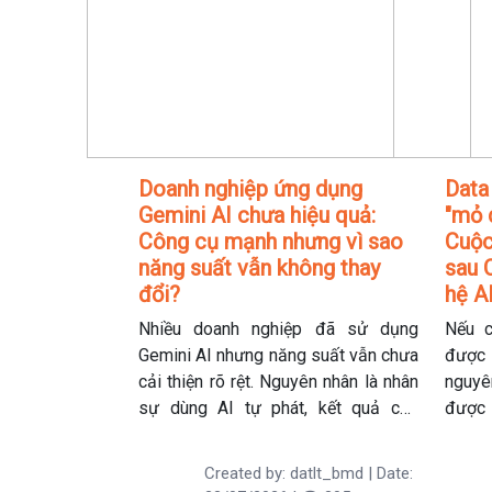
Doanh nghiệp ứng dụng
Data
Gemini AI chưa hiệu quả:
"mỏ 
Công cụ mạnh nhưng vì sao
Cuộc
năng suất vẫn không thay
sau 
đổi?
hệ A
Nhiều doanh nghiệp đã sử dụng
Nếu c
Gemini AI nhưng năng suất vẫn chưa
được 
cải thiện rõ rệt. Nguyên nhân là nhân
nguyê
sự dùng AI tự phát, kết quả còn
được 
chung chung và chưa gắn với quy
tâm d
trình thực tế. Muốn AI phát huy hiệu
câu t
Created by: datlt_bmd | Date:
quả, doanh nghiệp cần đào tạo bài
Claud