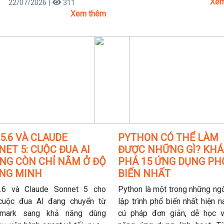
Xem
22/07/2026 |
311
ên tiến, mà còn là hàng chục
và đầy đủ hơn. Điều đó 
Xem thêm
 GPU, hệ thống làm mát, nguồn
website doanh nghiệp không c
công suất lớn và mạng lưới
cần chuẩn SEO mà còn phải đư
Center hoạt động 24/7. Chính
ưu để AI có thể hiểu và đề xu
, cuộc cạnh tranh giữa các “ông
không kịp thích nghi, doanh 
công nghệ đang dần chuyển từ
sẽ dễ bỏ lỡ cơ hội tiếp cận
phát triển mô hình AI sang đầu
hàng trong kỷ nguyên tìm kiếm
nh vào hạ tầng tính toán – nơi
ví như “mỏ dầu” của nền kinh
mới.
5.6 VÀ CLAUDE
PYTHON CÓ THỂ LÀM
ET 5: CUỘC ĐUA AI
ĐƯỢC NHỮNG GÌ? KH
NG CÒN CHỈ NẰM Ở ĐỘ
PHÁ 15 ỨNG DỤNG PH
NG MINH
BIẾN NHẤT
.6 và Claude Sonnet 5 cho
Python là một trong những ng
cuộc đua AI đang chuyển từ
lập trình phổ biến nhất hiện 
hmark sang khả năng dùng
cú pháp đơn giản, dễ học 