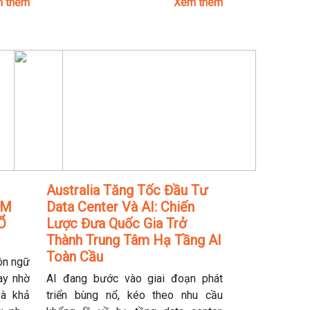
 thêm
Xem thêm
khiến
Nếu bạn mới bắt đầu tìm hiểu về AI,
òn chỉ
đừng lo vì CNN không hề khó hiểu
ợc tối
như bạn nghĩ. Trong bài viết này, bạn
ất. Nếu
sẽ khám phá cách một bức ảnh được
nghiệp
Convolutional Neural Network xử lý
 khách
từng bước, từ việc trích xuất đặc
 mới.
trưng đến đưa ra dự đoán chính xác,
theo cách đơn giản và dễ hình dung
nhất.
Australia Tăng Tốc Đầu Tư
ÁM
Data Center Và AI: Chiến
Ổ
Lược Đưa Quốc Gia Trở
Thành Trung Tâm Hạ Tầng AI
Toàn Cầu
ôn ngữ
nay nhờ
AI đang bước vào giai đoạn phát
và khả
triển bùng nổ, kéo theo nhu cầu