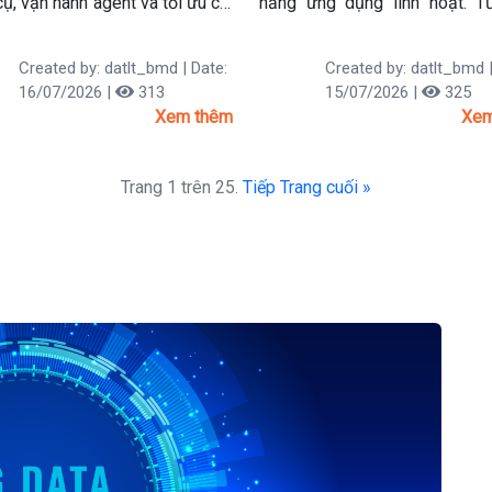
ụ, vận hành agent và tối ưu chi
năng ứng dụng linh hoạt. T
triển website, phân tích dữ l
trí tuệ nhân tạo (AI), Pyth
Created by: datlt_bmd | Date:
Created by: datlt_bmd |
đóng vai trò quan trọng trong
16/07/2026 |
313
15/07/2026 |
325
dự án công nghệ. Vậy Python 
Xem thêm
Xem
làm được những gì? Hãy cùn
phá 15 lĩnh vực ứng dụng n
Trang 1 trên 25.
Tiếp
của Python trong bài viết dưới
Trang cuối »