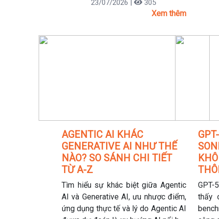
23/07/2026 |
305
bản và chuẩn hóa cách ứng dụng.
AI ti
Xem thêm
nghìn
điện 
Data 
vì vậy
lớn” 
việc 
tư mạ
được 
tế số 
AGENTIC AI KHÁC
GPT-
GENERATIVE AI NHƯ THẾ
SONN
NÀO? SO SÁNH CHI TIẾT
KHÔ
TỪ A-Z
THÔ
Tìm hiểu sự khác biệt giữa Agentic
GPT-5
AI và Generative AI, ưu nhược điểm,
thấy 
ứng dụng thực tế và lý do Agentic AI
benc