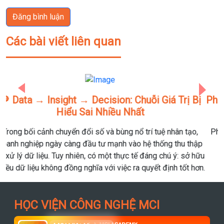
Đăng bình luận
Các bài viết liên quan
Previous
Next
Phân Biệt Data Analyst (DA) Và Business Analyst
(BA): Bạn Hợp Với Hướng Nào?
Phân biệt Data Analyst (DA) và Business Analyst (BA): Bạn
hợp với hướng nào?
HỌC VIỆN CÔNG NGHỆ MCI
MCI Việt Nam
95.7k người theo dõi