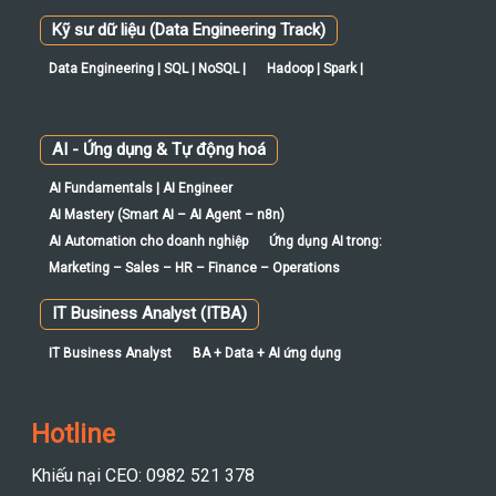
Data Engineering | SQL | NoSQL |
Hadoop | Spark |
AI - Ứng dụng & Tự động hoá
AI Fundamentals | AI Engineer
AI Mastery (Smart AI – AI Agent – n8n)
AI Automation cho doanh nghiệp
Ứng dụng AI trong:
Marketing – Sales – HR – Finance – Operations
IT Business Analyst (ITBA)
IT Business Analyst
BA + Data + AI ứng dụng
Hotline
Khiếu nại CEO: 0982 521 378
Tư vấn khóa học: 0352.433.233
Tư vấn đào tạo doanh nghiệp: 0352.433.233