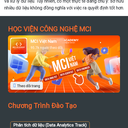
n, có một thực tế đáng chú ý: sở hữu
ghĩa với việc ra quyết định tốt hơn.
HỌC VIỆN CÔNG NGHỆ MCI
MCI Việt Nam
95.7k người theo dõi
Theo dõi trang
Chương Trình Đào Tạo
Phân tích dữ liệu (Data Analytics Track)