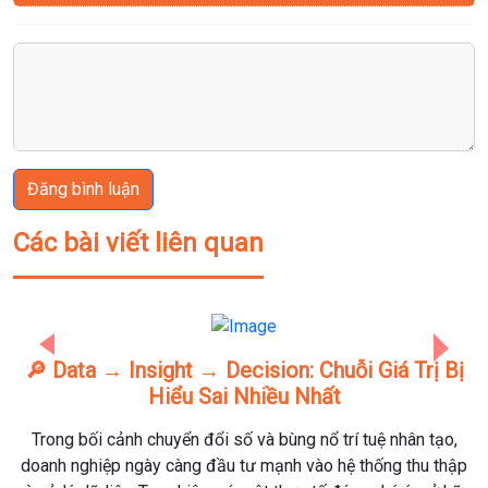
Đăng bình luận
Các bài viết liên quan
Previous
Next
 Decision: Chuỗi Giá Trị Bị
Phân Biệt Data Analyst
ai Nhiều Nhất
(BA): Bạn Hợp
ổi số và bùng nổ trí tuệ nhân tạo,
Phân biệt Data Analyst (DA)
đầu tư mạnh vào hệ thống thu thập
hợp với