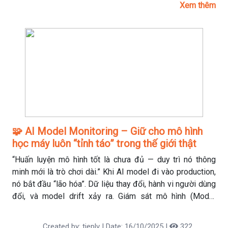
Xem thêm
🧩 AI Model Monitoring – Giữ cho mô hình
học máy luôn “tỉnh táo” trong thế giới thật
“Huấn luyện mô hình tốt là chưa đủ — duy trì nó thông
minh mới là trò chơi dài.” Khi AI model đi vào production,
nó bắt đầu “lão hóa”. Dữ liệu thay đổi, hành vi người dùng
đổi, và model drift xảy ra. Giám sát mô hình (Model
Monitoring) chính là cách để phát hiện, chẩn đoán và “điều
trị” mô hình AI kịp thời.
Created by: tieplv | Date: 16/10/2025 |
322