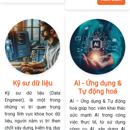
Kỹ sư dữ liệu
AI - Ứng dụng &
Tự động hoá
Kỹ sư dữ liệu (Data
Engineer), là một trong
AI – Ứng dụng & Tự động
những vị trí quan trọng
hoá giúp học viên khai thác
trong lĩnh vực khoa học dữ
sức mạnh AI trong công
liệu, người nắm vị trí then
việc thực tế, từ sử dụng
chốt xây dựng, kiểm tra, duy
công cụ AI, xây dựng AI