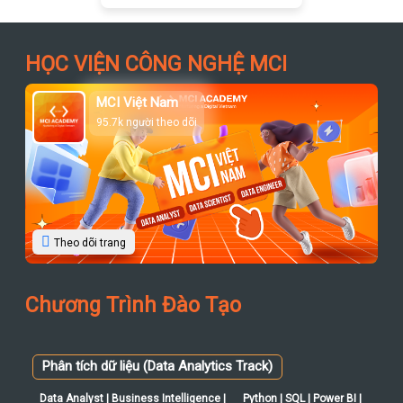
HỌC VIỆN CÔNG NGHỆ MCI
MCI Việt Nam
95.7k người theo dõi
Theo dõi trang
Chương Trình Đào Tạo
Phân tích dữ liệu (Data Analytics Track)
Data Analyst | Business Intelligence |
Python | SQL | Power BI |