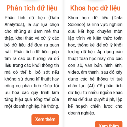
Phân tích dữ liệu
Khoa học dữ liệu
Phân tích dữ liệu (Data
Khoa học dữ liệu (Data
Analytics), là sự lựa chọn
Science) là lĩnh vực nghiên
cho những ai đam mê thu
cứu kết hợp chuyên môn
thập, khai thác và xử lý các
lập trình và kiến thức toán
bộ dữ liệu để đưa ra quan
học, thống kê để xử lý khối
sát. Phân tích dữ liệu giúp
lượng dữ liệu. Áp dụng các
tìm ra các xu hướng và số
thuật toán học máy cho các
liệu trong các khối thông tin
con số, văn bản, hình ảnh,
mà có thể bị bỏ sót nếu
video, âm thanh, sau đó xây
không sử dụng kĩ thuật hay
dựng các hệ thống trí tuệ
công cụ phân tích. Giúp tối
nhân tạo (AI) để phân tích
ưu hóa các quy trình làm
dữ liệu từ nhiều nguồn khác
tăng hiệu quả tổng thể của
nhau để đưa quyết định, lập
một doanh nghiệp, hệ thống.
kế hoạch chiến lược cho
doanh nghiệp.
Xem thêm
Xem thêm