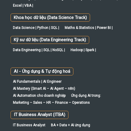
Excel | VBA |
Khoa học dữ liệu (Data Science Track)
Data Science | Python | SQL |
Maths & Statistics | Power BI |
Kỹ sư dữ liệu (Data Engineering Track)
Data Engineering | SQL | NoSQL |
Hadoop | Spark |
AI - Ứng dụng & Tự động hoá
AI Fundamentals | AI Engineer
AI Mastery (Smart AI – AI Agent – n8n)
AI Automation cho doanh nghiệp
Ứng dụng AI trong:
Marketing – Sales – HR – Finance – Operations
IT Business Analyst (ITBA)
IT Business Analyst
BA + Data + AI ứng dụng