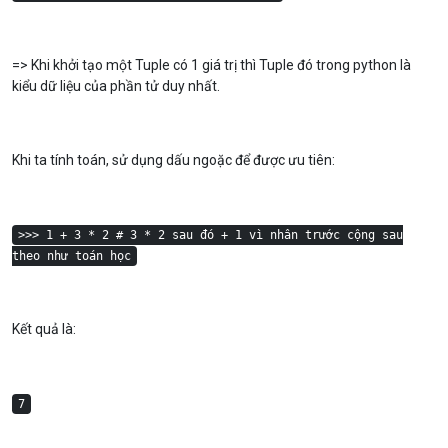
=> Khi khởi tạo một Tuple có 1 giá trị thì Tuple đó trong python là
kiểu dữ liệu của phần tử duy nhất.
Khi ta tính toán, sử dụng dấu ngoặc để được ưu tiên:
>>> 1 + 3 * 2 # 3 * 2 sau đó + 1 vì nhân trước cộng sau
theo như toán học
Kết quả là:
7