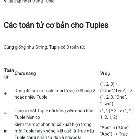
Ví dụ cập nhật trong Tuple
Các toán tử cơ bản cho Tuples
Cũng giống như String, Tuple có 3 toán tử:
Toán
Chức năng
Ví dụ
tử
(1, 2, 3) +
Dùng để tạo ra Tuple mới từ việc kết hợp 2
("One","Two")-->
+
hoặc nhiều Tuple
(1, 2, 3, "One",
"Two")
Tạo ra một Tuple nối bằng việc nhân bản
(1, 2) * 3--> (1, 2,
*
Tuple hiện có
1, 2, 1, 2)
Kiểm tra một phần tử có xuất hiện trong
"Abc" in ("One",
in
một Tuple hay không, kết quả là True nếu
"Abc")--> True
Tuple chứa phần tử đó và ngược lại