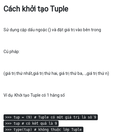
Cách khởi tạo Tuple
Sử dụng cặp dấu ngoặc () và đặt giá trị vào bên trong
Cú pháp:
(giá trị thứ nhất,giá trị thứ hai, giá trị thứ ba,...,giá trị thứ n)
Ví dụ: Khởi tạo Tuple có 1 hằng số
>>> tup = (9) # Tuple có một giá trị là số 9
>>> tup # có kết quả là 9
>>> type(tup) # không thuộc lớp Tuple