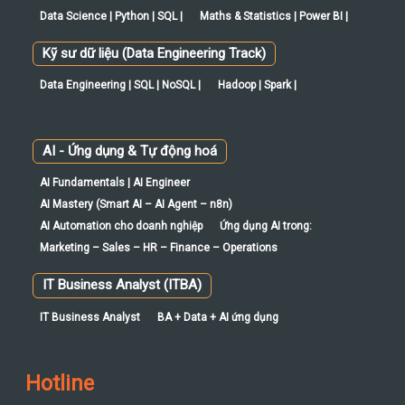
AI - Ứng dụng & Tự động hoá
AI Fundamentals | AI Engineer
AI Mastery (Smart AI – AI Agent – n8n)
AI Automation cho doanh nghiệp
Ứng dụng AI trong:
Marketing – Sales – HR – Finance – Operations
IT Business Analyst (ITBA)
IT Business Analyst
BA + Data + AI ứng dụng
Hotline
Khiếu nại CEO: 0982 521 378
Tư vấn khóa học: 0352.433.233
Tư vấn đào tạo doanh nghiệp: 0352.433.233
CSKH: cskh@mcivietnam.com