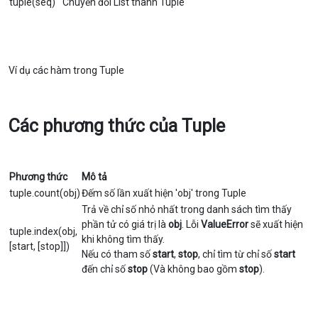
tuple(seq)
Chuyển đổi List thành Tuple
Ví dụ các hàm trong Tuple
Các phương thức của Tuple
Phương thức
Mô tả
tuple.count(obj)
Đếm số lần xuất hiện 'obj' trong Tuple
Trả về chỉ số nhỏ nhất trong danh sách tìm thấy
phần tử có giá trị là
obj
. Lỗi
ValueError
sẽ xuất hiện
tuple.index(obj,
khi không tìm thấy.
[start, [stop]])
Nếu có tham số
start
,
stop
, chỉ tìm từ chỉ số
start
đến chỉ số
stop
(Và không bao gồm
stop
).