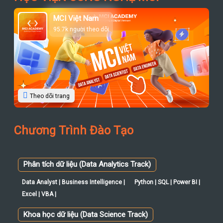
Theo dõi trang
Chương Trình Đào Tạo
Phân tích dữ liệu (Data Analytics Track)
Data Analyst | Business Intelligence |
Python | SQL | Power BI |
Excel | VBA |
Khoa học dữ liệu (Data Science Track)
Data Science | Python | SQL |
Maths & Statistics | Power BI |
Kỹ sư dữ liệu (Data Engineering Track)
Data Engineering | SQL | NoSQL |
Hadoop | Spark |