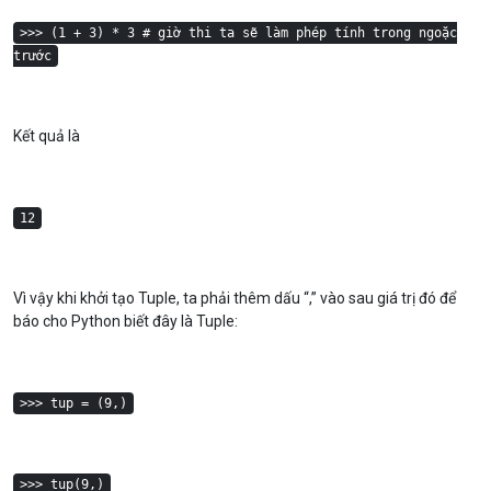
>>> (1 + 3) * 3 # giờ thi ta sẽ làm phép tính trong ngoặc
trước
Kết quả là
12
Vì vậy khi khởi tạo Tuple, ta phải thêm dấu “,” vào sau giá trị đó để
báo cho Python biết đây là Tuple:
>>> tup = (9,)
>>> tup(9,)