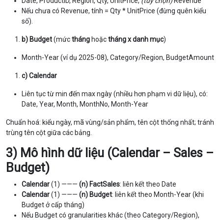
Date, ProductID, Region, Qty, UnitPrice,
(tuỳ chọn)
Revenue
Nếu chưa có Revenue, tính = Qty * UnitPrice (đừng quên kiểu
số).
b) Budget
(mức
tháng
hoặc
tháng x danh mục
)
Month-Year (ví dụ 2025-08), Category/Region, BudgetAmount
c) Calendar
Liên tục từ min đến max ngày (nhiều hơn phạm vi dữ liệu), có:
Date, Year, Month, MonthNo, Month-Year
Chuẩn hoá: kiểu ngày, mã vùng/sản phẩm, tên cột thống nhất; tránh
trùng tên cột giữa các bảng.
3) Mô hình dữ liệu (Calendar – Sales –
Budget)
Calendar
(1) ———
(n) FactSales
: liên kết theo Date
Calendar
(1) ———
(n) Budget
: liên kết theo Month-Year (khi
Budget ở cấp tháng)
Nếu Budget có granularities khác (theo Category/Region),