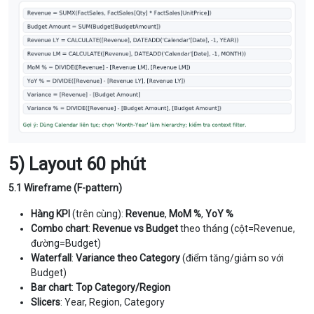
5) Layout 60 phút
5.1 Wireframe (F-pattern)
Hàng KPI
(trên cùng):
Revenue
,
MoM %
,
YoY %
Combo chart
:
Revenue vs Budget
theo tháng (cột=Revenue,
đường=Budget)
Waterfall
:
Variance theo Category
(điểm tăng/giảm so với
Budget)
Bar chart
:
Top Category/Region
Slicers
: Year, Region, Category