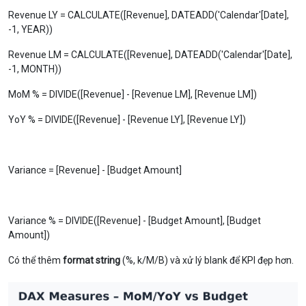
Revenue LY = CALCULATE([Revenue], DATEADD('Calendar'[Date],
-1, YEAR))
Revenue LM = CALCULATE([Revenue], DATEADD('Calendar'[Date],
-1, MONTH))
MoM % = DIVIDE([Revenue] - [Revenue LM], [Revenue LM])
YoY % = DIVIDE([Revenue] - [Revenue LY], [Revenue LY])
Variance = [Revenue] - [Budget Amount]
Variance % = DIVIDE([Revenue] - [Budget Amount], [Budget
Amount])
Có thể thêm
format string
(%, k/M/B) và xử lý blank để KPI đẹp hơn.