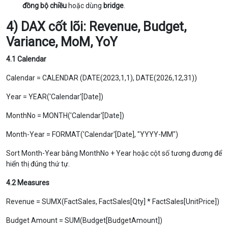
đồng bộ chiều
hoặc dùng
bridge
.
4) DAX cốt lõi: Revenue, Budget,
Variance, MoM, YoY
4.1 Calendar
Calendar = CALENDAR (DATE(2023,1,1), DATE(2026,12,31))
Year = YEAR('Calendar'[Date])
MonthNo = MONTH('Calendar'[Date])
Month-Year = FORMAT('Calendar'[Date], "YYYY-MM")
Sort Month-Year bằng MonthNo + Year hoặc cột số tương đương để
hiển thị đúng thứ tự.
4.2 Measures
Revenue = SUMX(FactSales, FactSales[Qty] * FactSales[UnitPrice])
Budget Amount = SUM(Budget[BudgetAmount])