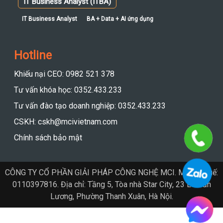
IT Business Analyst (ITBA)
IT Business Analyst
BA + Data + AI ứng dụng
Hotline
Khiếu nại CEO: 0982 521 378
Tư vấn khóa học: 0352.433.233
Tư vấn đào tạo doanh nghiệp: 0352.433.233
CSKH: cskh@mcivietnam.com
Chính sách bảo mật
CÔNG TY CỔ PHẦN GIẢI PHÁP CÔNG NGHỆ MCI. Mã số thuế:
0110397816. Địa chỉ: Tầng 5, Tòa nhà Star City, 23 Lê Văn
Lương, Phường Thanh Xuân, Hà Nội.