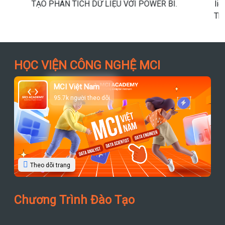
liệu này tăng/giảm?”. 💡 Kỹ thuật Filter – Drill-Down – Drill-
Through chính là chìa khóa để dashboard trở nên sống động
và hỗ trợ phân tích sâu.
HỌC VIỆN CÔNG NGHỆ MCI
MCI Việt Nam
95.7k người theo dõi
Theo dõi trang
Chương Trình Đào Tạo