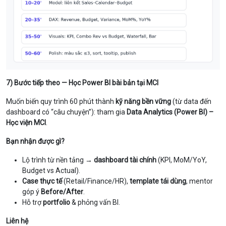
7) Bước tiếp theo — Học Power BI bài bản tại MCI
Muốn biến quy trình 60 phút thành
kỹ năng bền vững
(từ data đến
dashboard có “câu chuyện”): tham gia
Data Analytics (Power BI) –
Học viện MCI
.
Bạn nhận được gì?
Lộ trình từ nền tảng →
dashboard tài chính
(KPI, MoM/YoY,
Budget vs Actual).
Case thực tế
(Retail/Finance/HR),
template tái dùng
, mentor
góp ý
Before/After
.
Hỗ trợ
portfolio
& phỏng vấn BI.
Liên hệ