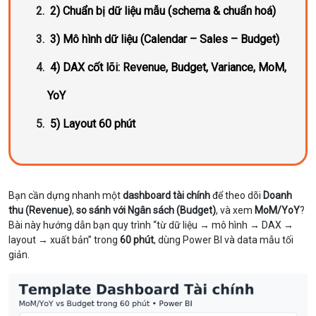
2) Chuẩn bị dữ liệu mẫu (schema & chuẩn hoá)
3) Mô hình dữ liệu (Calendar – Sales – Budget)
4) DAX cốt lõi: Revenue, Budget, Variance, MoM,
YoY
5) Layout 60 phút
Bạn cần dựng nhanh một
dashboard tài chính
để theo dõi
Doanh
thu (Revenue)
,
so sánh với Ngân sách (Budget)
, và xem
MoM/YoY
?
Bài này hướng dẫn bạn quy trình “từ dữ liệu → mô hình → DAX →
layout → xuất bản” trong
60 phút
, dùng Power BI và data mẫu tối
giản.