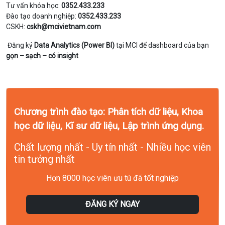
Tư vấn khóa học:
0352.433.233
Đào tạo doanh nghiệp:
0352.433.233
CSKH:
cskh@mcivietnam.com
Đăng ký
Data Analytics (Power BI)
tại MCI để dashboard của bạn
gọn – sạch – có insight
.
Chương trình đào tạo: Phân tích dữ liệu, Khoa
học dữ liệu, Kĩ sư dữ liệu, Lập trình ứng dụng.
Chất lượng nhất - Uy tín nhất - Nhiều học viên
tin tưởng nhất
Hơn 8000 học viên ưu tú đã tốt nghiệp
ĐĂNG KÝ NGAY