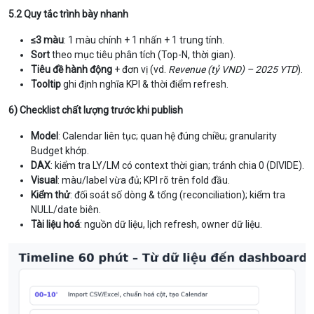
5.2 Quy tắc trình bày nhanh
≤3 màu
: 1 màu chính + 1 nhấn + 1 trung tính.
Sort
theo mục tiêu phân tích (Top-N, thời gian).
Tiêu đề hành động
+ đơn vị (vd.
Revenue (tỷ VND) – 2025 YTD
).
Tooltip
ghi định nghĩa KPI & thời điểm refresh.
6) Checklist chất lượng trước khi publish
Model
: Calendar liên tục; quan hệ đúng chiều; granularity
Budget khớp.
DAX
: kiểm tra LY/LM có context thời gian; tránh chia 0 (DIVIDE).
Visual
: màu/label vừa đủ; KPI rõ trên fold đầu.
Kiểm thử
: đối soát số dòng & tổng (reconciliation); kiểm tra
NULL/date biên.
Tài liệu hoá
: nguồn dữ liệu, lịch refresh, owner dữ liệu.