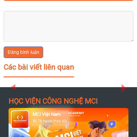
Đăng bình luận
Các bài viết liên quan
Previous
Next
HỌC VIỆN CÔNG NGHỆ MCI
MCI Việt Nam
95.7k người theo dõi