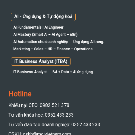
AI - Ứng dụng & Tự động hoá
AI Fundamentals | AI Engineer
AI Mastery (Smart AI – AI Agent – n8n)
AI Automation cho doanh nghiệp
Ứng dụng AI trong:
Marketing – Sales – HR – Finance – Operations
IT Business Analyst (ITBA)
IT Business Analyst
BA + Data + AI ứng dụng
Hotline
Khiếu nại CEO: 0982 521 378
Tư vấn khóa học: 0352.433.233
Tư vấn đào tạo doanh nghiệp: 0352.433.233
CSKH: cskh@mcivietnam.com