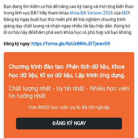
Bạn đang tìm kiếm cơ hội để nâng cao kỹ năng và mở rộng kiến thức
trong lĩnh vực BA? Hãy tham khảo
khóa BA Version 2024
của
MCI
!
Đăng ký ngay buổi học thử miễn phí để trải nghiệm chương trình
giảng dạy chất lượng và nhận ngay nhiều tài liệu hấp dẫn. Đừng bỏ
lỡ cơ hội này để khám phá xem khóa học có phù hợp với bạn không.
Đăng ký ngay:
https://forms.gle/NzUz88HnJDTjwwvS9
Chương trình đào tạo: Phân tích dữ liệu, Khoa
học dữ liệu, Kĩ sư dữ liệu, Lập trình ứng dụng.
Chất lượng nhất - Uy tín nhất - Nhiều học viên
tin tưởng nhất
Hơn 8000 học viên ưu tú đã tốt nghiệp
ĐĂNG KÝ NGAY