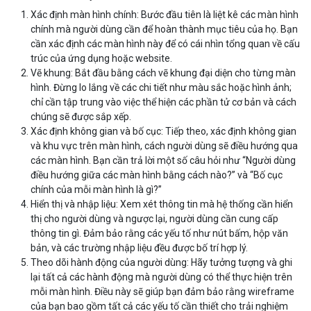
Xác định màn hình chính: Bước đầu tiên là liệt kê các màn hình
chính mà người dùng cần để hoàn thành mục tiêu của họ. Bạn
cần xác định các màn hình này để có cái nhìn tổng quan về cấu
trúc của ứng dụng hoặc website.
Vẽ khung: Bắt đầu bằng cách vẽ khung đại diện cho từng màn
hình. Đừng lo lắng về các chi tiết như màu sắc hoặc hình ảnh;
chỉ cần tập trung vào việc thể hiện các phần tử cơ bản và cách
chúng sẽ được sắp xếp.
Xác định không gian và bố cục: Tiếp theo, xác định không gian
và khu vực trên màn hình, cách người dùng sẽ điều hướng qua
các màn hình. Bạn cần trả lời một số câu hỏi như “Người dùng
điều hướng giữa các màn hình bằng cách nào?” và “Bố cục
chính của mỗi màn hình là gì?”
Hiển thị và nhập liệu: Xem xét thông tin mà hệ thống cần hiển
thị cho người dùng và ngược lại, người dùng cần cung cấp
thông tin gì. Đảm bảo rằng các yếu tố như nút bấm, hộp văn
bản, và các trường nhập liệu đều được bố trí hợp lý.
Theo dõi hành động của người dùng: Hãy tưởng tượng và ghi
lại tất cả các hành động mà người dùng có thể thực hiện trên
mỗi màn hình. Điều này sẽ giúp bạn đảm bảo rằng wireframe
của bạn bao gồm tất cả các yếu tố cần thiết cho trải nghiệm