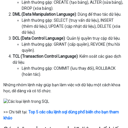
Lệnh thường gặp: CREATE (tạo bảng), ALTER (sửa bảng),
DROP (xóa bảng).
DML (Data Manipulation Language)
: Dùng để thao tác dữ liệu.
Lệnh thường gặp: SELECT (truy vấn dữ liệu), INSERT
(thêm dữ liệu), UPDATE (cập nhật dữ liệu), DELETE (xóa
dữ liệu).
DCL (Data Control Language)
: Quản lý quyền truy cập dữ liệu.
Lệnh thường gặp: GRANT (cấp quyền), REVOKE (thu hồi
quyền).
TCL (Transaction Control Language)
: Kiểm soát các giao dịch
dữ liệu.
Lệnh thường gặp: COMMIT (lưu thay đổi), ROLLBACK
(hoàn tác).
Những nhóm lệnh này giúp bạn làm việc với dữ liệu một cách khoa
học, dễ dàng và có tổ chức.
>> Chi tiết tại:
Top 5 các câu lệnh sql dùng phổ biến cho bạn tham
khảo