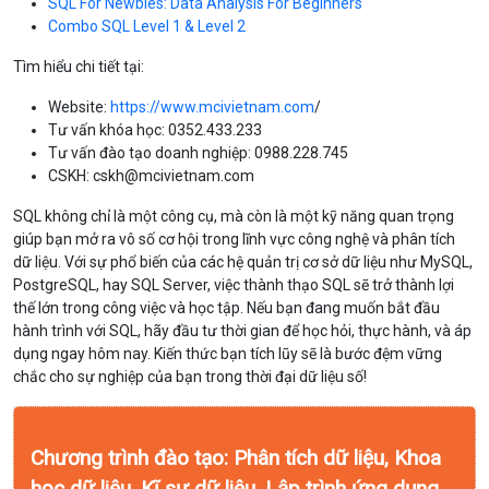
SQL For Newbies: Data Analysis For Beginners
Combo SQL Level 1 & Level 2
Tìm hiểu chi tiết tại:
Website:
https://www.mcivietnam.com
/
Tư vấn khóa học: 0352.433.233
Tư vấn đào tạo doanh nghiệp: 0988.228.745
CSKH: cskh@mcivietnam.com
SQL không chỉ là một công cụ, mà còn là một kỹ năng quan trọng
giúp bạn mở ra vô số cơ hội trong lĩnh vực công nghệ và phân tích
dữ liệu. Với sự phổ biến của các hệ quản trị cơ sở dữ liệu như MySQL,
PostgreSQL, hay SQL Server, việc thành thạo SQL sẽ trở thành lợi
thế lớn trong công việc và học tập. Nếu bạn đang muốn bắt đầu
hành trình với SQL, hãy đầu tư thời gian để học hỏi, thực hành, và áp
dụng ngay hôm nay. Kiến thức bạn tích lũy sẽ là bước đệm vững
chắc cho sự nghiệp của bạn trong thời đại dữ liệu số!
Chương trình đào tạo: Phân tích dữ liệu, Khoa
học dữ liệu, Kĩ sư dữ liệu, Lập trình ứng dụng.