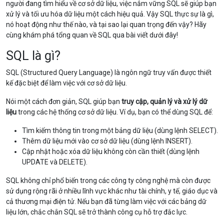
người đang tìm hiểu về cơ sở dữ liệu, việc nắm vững SQL sẽ giúp bạn
xử lý và tối ưu hóa dữ liệu một cách hiệu quả. Vậy SQL thực sự là gì,
nó hoạt động như thế nào, và tại sao lại quan trọng đến vậy? Hãy
cùng khám phá tổng quan về SQL qua bài viết dưới đây!
SQL là gì?
SQL (Structured Query Language) là ngôn ngữ truy vấn được thiết
kế đặc biệt để làm việc với cơ sở dữ liệu.
Nói một cách đơn giản, SQL giúp bạn
truy cập, quản lý và xử lý dữ
liệu
trong các hệ thống cơ sở dữ liệu. Ví dụ, bạn có thể dùng SQL để:
Tìm kiếm thông tin trong một bảng dữ liệu (dùng lệnh SELECT).
Thêm dữ liệu mới vào cơ sở dữ liệu (dùng lệnh INSERT).
Cập nhật hoặc xóa dữ liệu không còn cần thiết (dùng lệnh
UPDATE và DELETE).
SQL không chỉ phổ biến trong các công ty công nghệ mà còn được
sử dụng rộng rãi ở nhiều lĩnh vực khác như tài chính, y tế, giáo dục và
cả thương mại điện tử. Nếu bạn đã từng làm việc với các bảng dữ
liệu lớn, chắc chắn SQL sẽ trở thành công cụ hỗ trợ đắc lực.