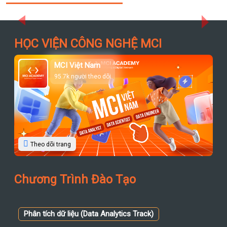
Previous
Next
HỌC VIỆN CÔNG NGHỆ MCI
MCI Việt Nam
95.7k người theo dõi
Theo dõi trang
Chương Trình Đào Tạo
Phân tích dữ liệu (Data Analytics Track)