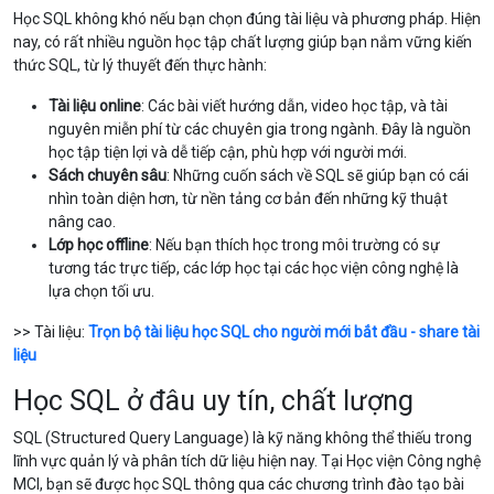
Học SQL không khó nếu bạn chọn đúng tài liệu và phương pháp. Hiện
nay, có rất nhiều nguồn học tập chất lượng giúp bạn nắm vững kiến
thức SQL, từ lý thuyết đến thực hành:
Tài liệu online
: Các bài viết hướng dẫn, video học tập, và tài
nguyên miễn phí từ các chuyên gia trong ngành. Đây là nguồn
học tập tiện lợi và dễ tiếp cận, phù hợp với người mới.
Sách chuyên sâu
: Những cuốn sách về SQL sẽ giúp bạn có cái
nhìn toàn diện hơn, từ nền tảng cơ bản đến những kỹ thuật
nâng cao.
Lớp học offline
: Nếu bạn thích học trong môi trường có sự
tương tác trực tiếp, các lớp học tại các học viện công nghệ là
lựa chọn tối ưu.
>> Tài liệu:
Trọn bộ tài liệu học SQL cho người mới bắt đầu - share tài
liệu
Học SQL ở đâu uy tín, chất lượng
SQL (Structured Query Language) là kỹ năng không thể thiếu trong
lĩnh vực quản lý và phân tích dữ liệu hiện nay. Tại Học viện Công nghệ
MCI, bạn sẽ được học SQL thông qua các chương trình đào tạo bài