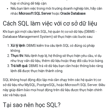
hợp vì chúng dễ tiếp cận.
Nếu bạn làm việc trong môi trường doanh nghiệp lớn, hãy cân
nhắc
Microsoft SQL Server
hoặc
Oracle Database
.
Cách SQL làm việc với cơ sở dữ liệu
Khi bạn gửi một câu lệnh SQL, hệ quản trị cơ sở dữ liệu (DBMS -
Database Management System) sẽ thực hiện các bước sau:
Xử lý lệnh
: DBMS kiểm tra câu lệnh SQL có đúng cú pháp
không.
Thực thi
: Nếu lệnh hợp lệ, hệ thống sẽ thực hiện yêu cầu, ví dụ
như truy vấn dữ liệu, thêm dữ liệu hoặc thay đổi cấu trúc bảng.
Trả kết quả
: DBMS trả về dữ liệu bạn cần hoặc thông báo rằng
lệnh đã được thực hiện thành công.
SQL không hoạt động độc lập mà cần chạy trên các hệ quản trị cơ
sở dữ liệu như MySQL, PostgreSQL, hoặc Microsoft SQL Server. Điều
này giúp đảm bảo mọi hoạt động trên dữ liệu được thực hiện chính
xác và hiệu quả.
Tại sao nên học SQL?