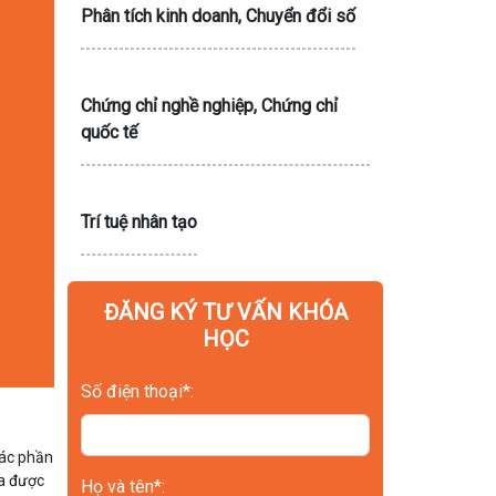
Phân tích kinh doanh, Chuyển đổi số
Chứng chỉ nghề nghiệp, Chứng chỉ
quốc tế
Trí tuệ nhân tạo
ĐĂNG KÝ TƯ VẤN KHÓA
HỌC
Số điện thoại*:
các phần
ra được
Họ và tên*: