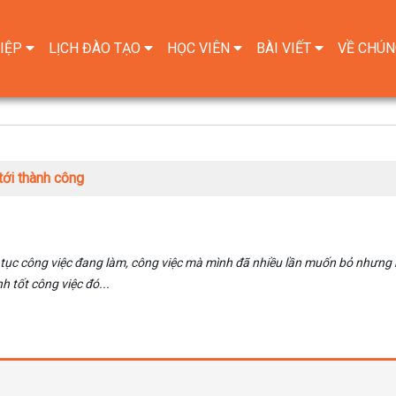
IỆP
LỊCH ĐÀO TẠO
HỌC VIÊN
BÀI VIẾT
VỀ CHÚN
ới thành công
tục công việc đang làm, công việc mà mình đã nhiều lần muốn bỏ nhưng 
h tốt công việc đó...