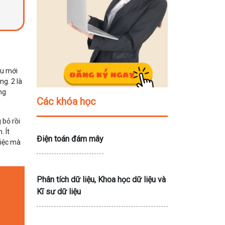
âu mới
ng. 2 là
ng
Các khóa học
 bỏ rồi
. Ít
Điện toán đám mây
việc mà
Phân tích dữ liệu, Khoa học dữ liệu và
Kĩ sư dữ liệu