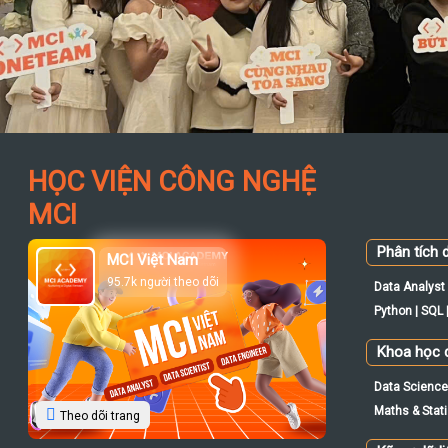
HỌC VIỆN CÔNG NGHỆ
MCI
Phân tích d
MCI Việt Nam
95.7k người theo dõi
Data Analyst 
Python | SQL |
Khoa học d
Data Science 
Maths & Statis
Theo dõi trang