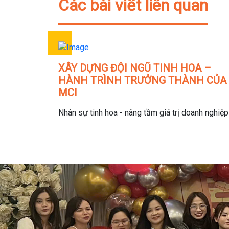
Các bài viết liên quan
XÂY DỰNG ĐỘI NGŨ TINH HOA –
HÀNH TRÌNH TRƯỞNG THÀNH CỦA
MCI
Nhân sự tinh hoa - nâng tầm giá trị doanh nghiệp