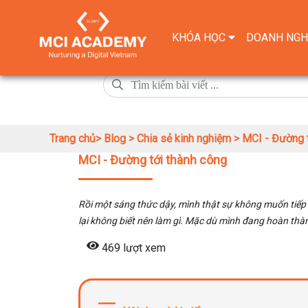
KHÓA HỌC
DOANH NGH
Trang chủ>
Blog >
Chia sẻ kinh nghiệm >
MCI - Đường t
MCI - Đường tới thành công
Rồi một sáng thức dậy, mình thật sự không muốn tiếp 
lại không biết nên làm gì. Mặc dù mình đang hoàn thàn
469 lượt xem