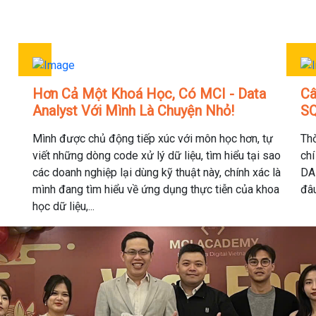
Hơn Cả Một Khoá Học, Có MCI - Data
Câ
Analyst Với Mình Là Chuyện Nhỏ!
S
Mình được chủ động tiếp xúc với môn học hơn, tự
Thờ
viết những dòng code xử lý dữ liệu, tìm hiểu tại sao
chí
các doanh nghiệp lại dùng kỹ thuật này, chính xác là
DA 
mình đang tìm hiểu về ứng dụng thực tiễn của khoa
đâu
học dữ liệu,...