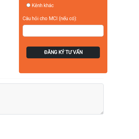
Kênh khác
Câu hỏi cho MCI (nếu có):
ĐĂNG KÝ TƯ VẤN