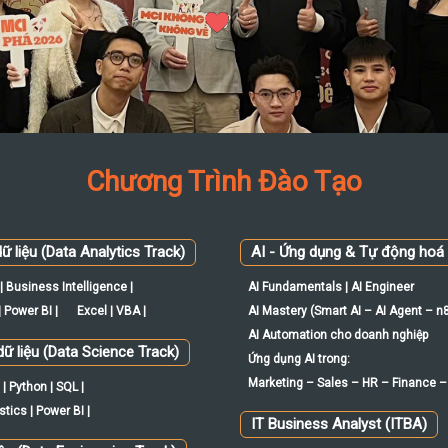
Chương Trình Đào Tạo
ữ liệu (Data Analytics Track)
AI - Ứng dụng & Tự động hoá
| Business Intelligence |
AI Fundamentals | AI Engineer
 Power BI |
Excel | VBA |
AI Mastery (Smart AI – AI Agent – n
AI Automation cho doanh nghiệp
ữ liệu (Data Science Track)
Ứng dụng AI trong:
Marketing – Sales – HR – Finance –
| Python | SQL |
tics | Power BI |
IT Business Analyst (ITBA)