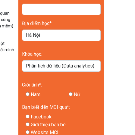
n quan
à công
Địa điểm học*:
ần mềm)
một
ười mình
Khóa học:
Giới tính*:
Nam
Nữ
Bạn biết đến MCI qua*:
Facebook
Giới thiệu bạn bè
Website MCI