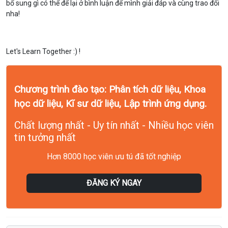
bổ sung gì có thể để lại ở bình luận để mình giải đáp và cùng trao đổi
nha!
Let's Learn Together :) !
Chương trình đào tạo: Phân tích dữ liệu, Khoa
học dữ liệu, Kĩ sư dữ liệu, Lập trình ứng dụng.
Chất lượng nhất - Uy tín nhất - Nhiều học viên
tin tưởng nhất
Hơn 8000 học viên ưu tú đã tốt nghiệp
ĐĂNG KÝ NGAY