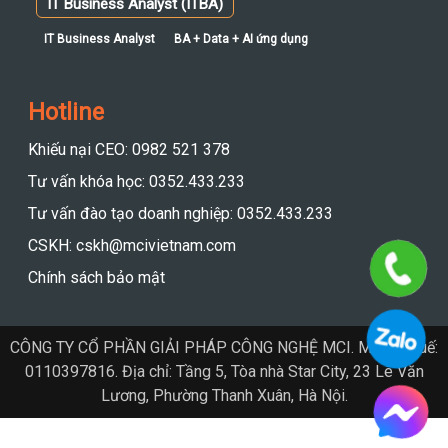
IT Business Analyst (ITBA)
IT Business Analyst
BA + Data + AI ứng dụng
Hotline
Khiếu nại CEO: 0982 521 378
Tư vấn khóa học: 0352.433.233
Tư vấn đào tạo doanh nghiệp: 0352.433.233
CSKH: cskh@mcivietnam.com
Chính sách bảo mật
CÔNG TY CỔ PHẦN GIẢI PHÁP CÔNG NGHỆ MCI. Mã số thuế:
0110397816. Địa chỉ: Tầng 5, Tòa nhà Star City, 23 Lê Văn
Lương, Phường Thanh Xuân, Hà Nội.