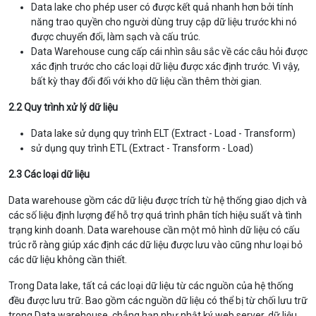
Data lake cho phép user có được kết quả nhanh hơn bởi tính
năng trao quyền cho người dùng truy cập dữ liệu trước khi nó
được chuyển đổi, làm sạch và cấu trúc.
Data Warehouse cung cấp cái nhìn sâu sắc về các câu hỏi được
xác định trước cho các loại dữ liệu được xác định trước. Vì vậy,
bất kỳ thay đổi đối với kho dữ liệu cần thêm thời gian.
2.2 Quy trình xử lý dữ liệu
Data lake sử dụng quy trình ELT (Extract - Load - Transform)
sử dụng quy trình ETL (Extract - Transform - Load)
2.3 Các loại dữ liệu
Data warehouse gồm các dữ liệu được trích từ hệ thống giao dịch và
các số liệu định lượng để hỗ trợ quá trình phân tích hiệu suất và tình
trạng kinh doanh. Data warehouse cần một mô hình dữ liệu có cấu
trúc rõ ràng giúp xác định các dữ liệu được lưu vào cũng như loại bỏ
các dữ liệu không cần thiết.
Trong Data lake, tất cả các loại dữ liệu từ các nguồn của hệ thống
đều được lưu trữ. Bao gồm các nguồn dữ liệu có thể bị từ chối lưu trữ
trong Data warehouse, chẳng hạn như nhật ký web server, dữ liệu