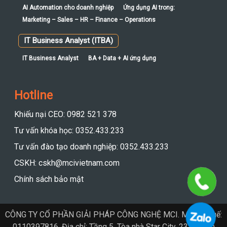
AI Automation cho doanh nghiệp
Ứng dụng AI trong:
Marketing – Sales – HR – Finance – Operations
IT Business Analyst (ITBA)
IT Business Analyst
BA + Data + AI ứng dụng
Hotline
Khiếu nại CEO: 0982 521 378
Tư vấn khóa học: 0352.433.233
Tư vấn đào tạo doanh nghiệp: 0352.433.233
CSKH: cskh@mcivietnam.com
Chính sách bảo mật
CÔNG TY CỔ PHẦN GIẢI PHÁP CÔNG NGHỆ MCI. Mã số thuế:
0110397816. Địa chỉ: Tầng 5, Tòa nhà Star City, 23 Lê Văn