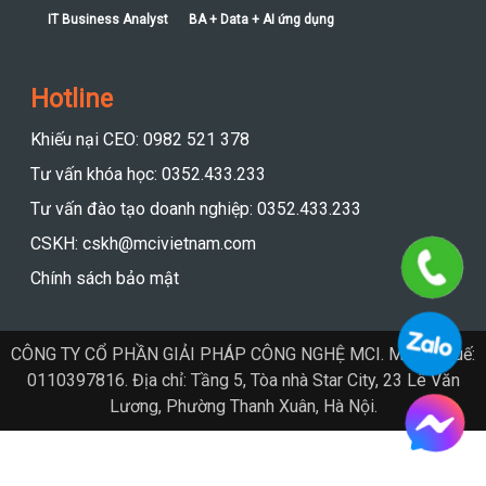
IT Business Analyst (ITBA)
IT Business Analyst
BA + Data + AI ứng dụng
Hotline
Khiếu nại CEO: 0982 521 378
Tư vấn khóa học: 0352.433.233
Tư vấn đào tạo doanh nghiệp: 0352.433.233
CSKH: cskh@mcivietnam.com
Chính sách bảo mật
CÔNG TY CỔ PHẦN GIẢI PHÁP CÔNG NGHỆ MCI. Mã số thuế:
0110397816. Địa chỉ: Tầng 5, Tòa nhà Star City, 23 Lê Văn
Lương, Phường Thanh Xuân, Hà Nội.