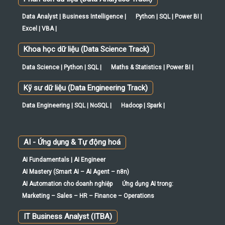
Phân tích dữ liệu (Data Analytics Track)
Data Analyst | Business Intelligence |
Python | SQL | Power BI |
Excel | VBA |
Khoa học dữ liệu (Data Science Track)
Data Science | Python | SQL |
Maths & Statistics | Power BI |
Kỹ sư dữ liệu (Data Engineering Track)
Data Engineering | SQL | NoSQL |
Hadoop | Spark |
AI - Ứng dụng & Tự động hoá
AI Fundamentals | AI Engineer
AI Mastery (Smart AI – AI Agent – n8n)
AI Automation cho doanh nghiệp
Ứng dụng AI trong:
Marketing – Sales – HR – Finance – Operations