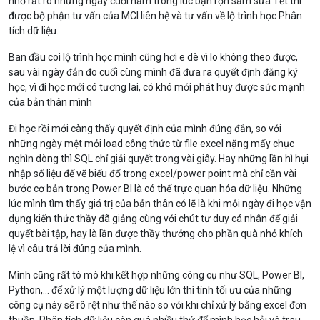
nhớ rất rõ những ngày cuối năm trong lúc bận rộn sắm sửa Tết thì
được bộ phận tư vấn của MCI liên hệ và tư vấn về lộ trình học Phân
tích dữ liệu.
Ban đầu coi lộ trình học mình cũng hơi e dè vì lo không theo được,
sau vài ngày đắn đo cuối cùng mình đã đưa ra quyết định đăng ký
học, vì đi học mới có tương lai, có khó mới phát huy được sức mạnh
của bản thân mình
Đi học rồi mới càng thấy quyết định của mình đúng đắn, so với
những ngày mệt mỏi load công thức từ file excel nặng mấy chục
nghìn dòng thì SQL chỉ giải quyết trong vài giây. Hay những lần hì hụi
nhập số liệu để vẽ biểu đổ trong excel/power point mà chỉ cần vài
bước cơ bản trong Power BI là có thể trực quan hóa dữ liệu. Những
lúc mình tìm thấy giá trị của bản thân có lẽ là khi mỗi ngày đi học vận
dụng kiến thức thầy đã giảng cùng với chút tư duy cá nhân để giải
quyết bài tập, hay là lần được thầy thưởng cho phần quà nhỏ khích
lệ vì câu trả lời đúng của mình.
Mình cũng rất tò mò khi kết hợp những công cụ như SQL, Power BI,
Python,... để xử lý một lượng dữ liệu lớn thì tính tối ưu của những
công cụ này sẽ rõ rệt như thế nào so với khi chỉ xử lý bằng excel đơn