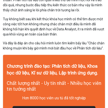
thuần. Phân tích dữ liệu còn quá nhiều thứ để mình học hỏi và trau
dồi quá, nhưng bước đầu tiếp thu kiến thức cơ bản như vậy là mình
thấy chút ánh sáng le lói phía chân trời tương lai rồi.
Tuy không biết sau khi kết thúc khóa học mình có thể tìm được một
công việc tốt hơn không nhưng chắc chắn một điều là mình đã
không hối hận khi quyết định học về Data Analyst, ít ra mình đã vượt
qua khỏi vùng an toàn của bản thân.
Và đây là đáp án cho câu hỏi mình luôn tìm kiếm bấy lâu “Chắc chắn
không muộn khi bây giờ mình mới bắt đầu học về Phân tích dữ liệu”.
Chương trình đào tạo: Phân tích dữ liệu, Khoa
học dữ liệu, Kĩ sư dữ liệu, Lập trình ứng dụng.
Chất lượng nhất - Uy tín nhất - Nhiều học viên
tin tưởng nhất
Hơn 8000 học viên ưu tú đã tốt nghiệp