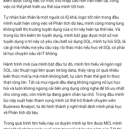
kiếm được công việc có mức thu nhập cao hơn hẳn hiện tại, công
việc có thể phát triển ưu thế của mình tốt hơn.
Tự nhận bản thân là một người có IQ khá, logic tốt nên trong đầu
mình xuất hiện công việc về Phân tích dữ liệu, mình cũng mông lung
không biết thị trường tuyển dụng của vị trí này hiện tại thế nào. Và
trong lúc tìm kiếm tin tuyển dụng, mình bắt gặp được một số nơi
tuyển dụng vị trí này có yêu cầu biết sử dụng SQL, mình tự hỏi SQL là
cái gì mà nhiều nơi yêu cầu vậy, rồi thắc mắc nếu học về SQL có phải
là học chuyên sâu về IT không.
Hành trình mới của mình bắt đầu từ đó, mình tìm hiểu về ngôn ngữ
SQL, các thuật ngữ liên quan tới big data, thấy rằng có quá nhiều
kiến thức mới lạ mà mình không biết, tự cảm thán thế giới tri thức
thật rộng lớn. Tất cả mọi người đều đang không ngừng nỗ lực học
hỏi và luôn không ngừng cải tiến ứng dụng công nghệ để tối ưu nhất
cho công việc, còn mình lại đang giậm chân tại chỗ. Trong đầu mình
lúc này xuất hiện tham vọng mình có thể trở thành chuyên viên
Business Analyst, từ đó hình thành ý nghĩ nhất định mình phải học
về Phân tích dữ liệu
Trong quá trình tìm hiểu này cơ duyên mình lại tìm được MCI, mình