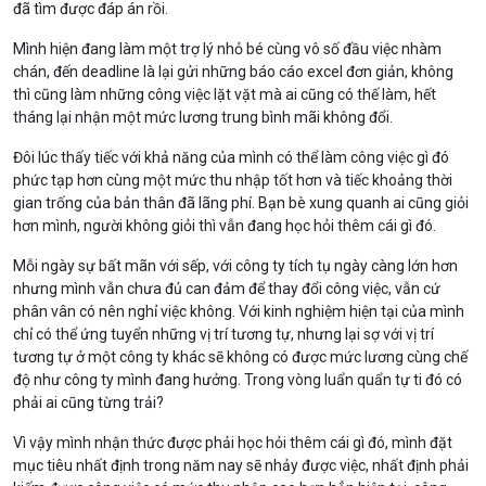
đã tìm được đáp án rồi.
Mình hiện đang làm một trợ lý nhỏ bé cùng vô số đầu việc nhàm
chán, đến deadline là lại gửi những báo cáo excel đơn giản, không
thì cũng làm những công việc lặt vặt mà ai cũng có thế làm, hết
tháng lại nhận một mức lương trung bình mãi không đổi.
Đôi lúc thấy tiếc với khả năng của mình có thể làm công việc gì đó
phức tạp hơn cùng một mức thu nhập tốt hơn và tiếc khoảng thời
gian trống của bản thân đã lãng phí. Bạn bè xung quanh ai cũng giỏi
hơn mình, người không giỏi thì vẫn đang học hỏi thêm cái gì đó.
Mỗi ngày sự bất mãn với sếp, với công ty tích tụ ngày càng lớn hơn
nhưng mình vẫn chưa đủ can đảm để thay đổi công việc, vẫn cứ
phân vân có nên nghỉ việc không. Với kinh nghiệm hiện tại của mình
chỉ có thể ứng tuyển những vị trí tương tự, nhưng lại sợ với vị trí
tương tự ở một công ty khác sẽ không có được mức lương cùng chế
độ như công ty mình đang hưởng. Trong vòng luẩn quẩn tự ti đó có
phải ai cũng từng trải?
Vì vậy mình nhận thức được phải học hỏi thêm cái gì đó, mình đặt
mục tiêu nhất định trong năm nay sẽ nhảy được việc, nhất định phải