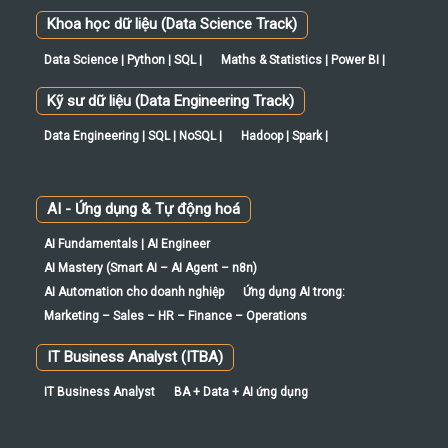
Data Science | Python | SQL |
Maths & Statistics | Power BI |
Kỹ sư dữ liệu (Data Engineering Track)
Data Engineering | SQL | NoSQL |
Hadoop | Spark |
AI - Ứng dụng & Tự động hoá
AI Fundamentals | AI Engineer
AI Mastery (Smart AI – AI Agent – n8n)
AI Automation cho doanh nghiệp
Ứng dụng AI trong:
Marketing – Sales – HR – Finance – Operations
IT Business Analyst (ITBA)
IT Business Analyst
BA + Data + AI ứng dụng
Hotline