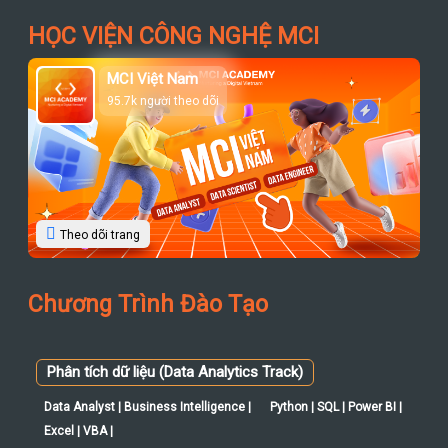
MCI Việt Nam
95.7k người theo dõi
Theo dõi trang
Chương Trình Đào Tạo
Phân tích dữ liệu (Data Analytics Track)
Data Analyst | Business Intelligence |
Python | SQL | Power BI |
Excel | VBA |
Khoa học dữ liệu (Data Science Track)