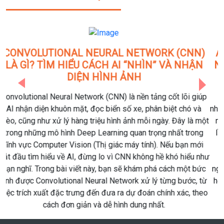
AZURE DATABRICKS THÁNG 6/2026: 10 CẬP
NHẬT QUAN TRỌNG DOANH NGHIỆP DATA &
AI KHÔNG NÊN BỎ LỠ
Previous
Next
Azure Databricks tiếp tục khẳng định vị thế là một trong
những nền tảng Data & AI hàng đầu khi công bố hàng loạt tính
năng mới trong bản cập nhật tháng 6/2026. Những cải tiến
lần này không chỉ tập trung vào AI Agents mà còn mở rộng
khả năng tích hợp với Microsoft Fabric, OneLake, Unity
Catalog và nhiều nguồn dữ liệu doanh nghiệp. Nếu doanh
nghiệp đang triển khai Modern Data Platform hoặc xây dựng
hệ thống AI nội bộ, đây là những cập nhật đáng để theo dõi.
HỌC VIỆN CÔNG NGHỆ MCI