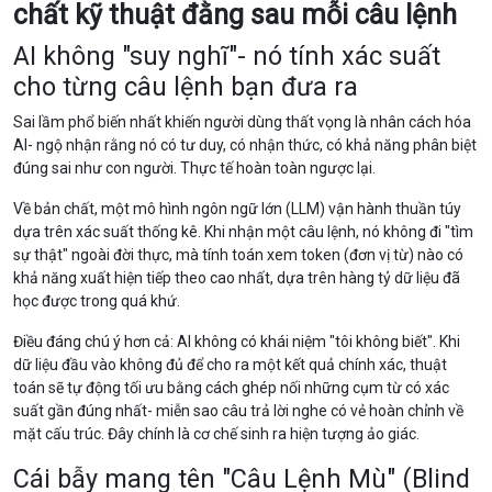
chất kỹ thuật đằng sau mỗi câu lệnh
AI không "suy nghĩ"- nó tính xác suất
cho từng câu lệnh bạn đưa ra
Sai lầm phổ biến nhất khiến người dùng thất vọng là nhân cách hóa
AI- ngộ nhận rằng nó có tư duy, có nhận thức, có khả năng phân biệt
đúng sai như con người. Thực tế hoàn toàn ngược lại.
Về bản chất, một mô hình ngôn ngữ lớn (LLM) vận hành thuần túy
dựa trên xác suất thống kê. Khi nhận một câu lệnh, nó không đi "tìm
sự thật" ngoài đời thực, mà tính toán xem token (đơn vị từ) nào có
khả năng xuất hiện tiếp theo cao nhất, dựa trên hàng tỷ dữ liệu đã
học được trong quá khứ.
Điều đáng chú ý hơn cả: AI không có khái niệm "tôi không biết". Khi
dữ liệu đầu vào không đủ để cho ra một kết quả chính xác, thuật
toán sẽ tự động tối ưu bằng cách ghép nối những cụm từ có xác
suất gần đúng nhất- miễn sao câu trả lời nghe có vẻ hoàn chỉnh về
mặt cấu trúc. Đây chính là cơ chế sinh ra hiện tượng ảo giác.
Cái bẫy mang tên "Câu Lệnh Mù" (Blind