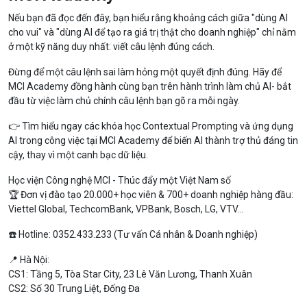
Nếu bạn đã đọc đến đây, bạn hiểu rằng khoảng cách giữa "dùng AI
cho vui" và "dùng AI để tạo ra giá trị thật cho doanh nghiệp" chỉ nằm
ở một kỹ năng duy nhất: viết câu lệnh đúng cách.
Đừng để một câu lệnh sai làm hỏng một quyết định đúng. Hãy để
MCI Academy đồng hành cùng bạn trên hành trình làm chủ AI- bắt
đầu từ việc làm chủ chính câu lệnh bạn gõ ra mỗi ngày.
👉 Tìm hiểu ngay các khóa học Contextual Prompting và ứng dụng
AI trong công việc tại MCI Academy để biến AI thành trợ thủ đáng tin
cậy, thay vì một canh bạc dữ liệu.
Học viện Công nghệ MCI - Thúc đẩy một Việt Nam số
🏆 Đơn vị đào tạo 20.000+ học viên & 700+ doanh nghiệp hàng đầu:
Viettel Global, TechcomBank, VPBank, Bosch, LG, VTV...
☎️ Hotline: 0352.433.233 (Tư vấn Cá nhân & Doanh nghiệp)
📍 Hà Nội:
CS1: Tầng 5, Tòa Star City, 23 Lê Văn Lương, Thanh Xuân
CS2: Số 30 Trung Liệt, Đống Đa