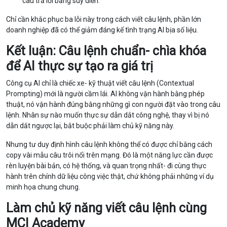
câu trả lời bằng suy diễn.
Chỉ cần khắc phục ba lỗi này trong cách viết câu lệnh, phần lớn
doanh nghiệp đã có thể giảm đáng kể tình trạng AI bịa số liệu.
Kết luận: Câu lệnh chuẩn- chìa khóa
để AI thực sự tạo ra giá trị
Công cụ AI chỉ là chiếc xe- kỹ thuật viết câu lệnh (Contextual
Prompting) mới là người cầm lái. AI không vận hành bằng phép
thuật, nó vận hành đúng bằng những gì con người đặt vào trong câu
lệnh. Nhân sự nào muốn thực sự dẫn dắt công nghệ, thay vì bị nó
dẫn dắt ngược lại, bắt buộc phải làm chủ kỹ năng này.
Nhưng tư duy định hình câu lệnh không thể có được chỉ bằng cách
copy vài mẫu câu trôi nổi trên mạng. Đó là một năng lực cần được
rèn luyện bài bản, có hệ thống, và quan trọng nhất- đi cùng thực
hành trên chính dữ liệu công việc thật, chứ không phải những ví dụ
minh họa chung chung.
Làm chủ kỹ năng viết câu lệnh cùng
MCI Academy