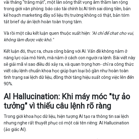
vài tháng "trăng mật", một làn sóng thất vọng âm thầm lan rộng
trong giới văn phòng: báo cáo tài chính bị AI tính sai dòng tiền, bản
kế hoạch marketing đầy số liệu thị trường không có thật, bản tóm
tắt brief dự án lệch hoàn toàn trọng tâm.
Và rồi một câu kết luận quen thuộc xuất hiện:
"AI chỉ để chat cho vui,
không làm được việc khó."
Kết luận đó, thực ra, chưa công bằng với AI. Vấn đề không nằm ở
năng lực của mô hình, mà nằm ở cách con người ra lệnh. Bài viết này
sẽ giải mã vì sao điều đó xảy ra, và quan trọng hơn- chỉ ra công thức
viết câu lệnh chuẩn khoa học giúp bạn loại bỏ gần như hoàn toàn
tình trạng sai lệch dữ liệu, đồng thời tăng hiệu suất công việc lên đến
90%.
AI Hallucination: Khi máy móc "tự ảo
tưởng" vì thiếu câu lệnh rõ ràng
Trong giới khoa học dữ liệu, hiện tượng AI tạo ra thông tin sai lệch
nhưng nghe rất thuyết phục có một cái tên riêng: AI Hallucination
(ảo giác AI).