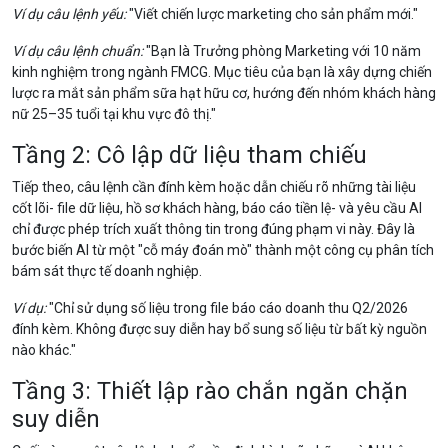
Ví dụ câu lệnh yếu:
"Viết chiến lược marketing cho sản phẩm mới."
Ví dụ câu lệnh chuẩn:
"Bạn là Trưởng phòng Marketing với 10 năm
kinh nghiệm trong ngành FMCG. Mục tiêu của bạn là xây dựng chiến
lược ra mắt sản phẩm sữa hạt hữu cơ, hướng đến nhóm khách hàng
nữ 25–35 tuổi tại khu vực đô thị."
Tầng 2: Cô lập dữ liệu tham chiếu
Tiếp theo, câu lệnh cần đính kèm hoặc dẫn chiếu rõ những tài liệu
cốt lõi- file dữ liệu, hồ sơ khách hàng, báo cáo tiền lệ- và yêu cầu AI
chỉ được phép trích xuất thông tin trong đúng phạm vi này. Đây là
bước biến AI từ một "cỗ máy đoán mò" thành một công cụ phân tích
bám sát thực tế doanh nghiệp.
Ví dụ:
"Chỉ sử dụng số liệu trong file báo cáo doanh thu Q2/2026
đính kèm. Không được suy diễn hay bổ sung số liệu từ bất kỳ nguồn
nào khác."
Tầng 3: Thiết lập rào chắn ngăn chặn
suy diễn