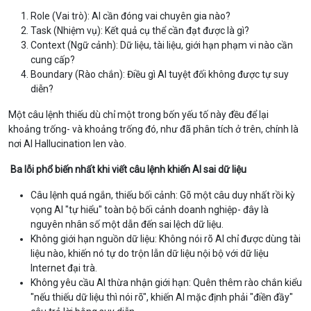
Role (Vai trò): AI cần đóng vai chuyên gia nào?
Task (Nhiệm vụ): Kết quả cụ thể cần đạt được là gì?
Context (Ngữ cảnh): Dữ liệu, tài liệu, giới hạn phạm vi nào cần
cung cấp?
Boundary (Rào chắn): Điều gì AI tuyệt đối không được tự suy
diễn?
Một câu lệnh thiếu dù chỉ một trong bốn yếu tố này đều để lại
khoảng trống- và khoảng trống đó, như đã phân tích ở trên, chính là
nơi AI Hallucination len vào.
Ba lỗi phổ biến nhất khi viết câu lệnh khiến AI sai dữ liệu
Câu lệnh quá ngắn, thiếu bối cảnh: Gõ một câu duy nhất rồi kỳ
vọng AI "tự hiểu" toàn bộ bối cảnh doanh nghiệp- đây là
nguyên nhân số một dẫn đến sai lệch dữ liệu.
Không giới hạn nguồn dữ liệu: Không nói rõ AI chỉ được dùng tài
liệu nào, khiến nó tự do trộn lẫn dữ liệu nội bộ với dữ liệu
Internet đại trà.
Không yêu cầu AI thừa nhận giới hạn: Quên thêm rào chắn kiểu
"nếu thiếu dữ liệu thì nói rõ", khiến AI mặc định phải "điền đầy"