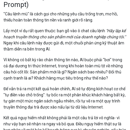
Prompt)
"Câu lệnh mù" là cách gọi cho những yêu cầu trống trơn, mơ hồ,
thiếu hoàn toàn thông tin nền và ranh giới rõ ràng.
Lấy một ví dụ rất quen thuộc: bạn gõ vào ô chat câu lệnh
"Hãy lập kế
hoạch truyền thông cho sản phẩm mới của doanh nghiệp chúng tôi."
Ngay khi câu lệnh này được gửi đi, một chuỗi phản ứng kỹ thuật âm
thầm diễn ra bên trong AI.
Vì không có bất kỳ rào chắn thông tin nào, AI buộc phải "bơi" trong
cả đại dương tri thức Internet, trong khi hoàn toàn mù tịt về những
câu hỏi cốt lõi: Sản phẩm mới là gì? Ngân sách bao nhiêu? Đối thủ
cạnh tranh là ai? Khách hàng mục tiêu trông như thế nào?
Để vẫn trả ra một kết quả hoàn chỉnh, AI sẽ tự động kích hoạt cơ chế
"tự điền vào chỗ trống": tự bốc ra một phân khúc khách hàng bất kỳ,
tự gán một mức ngân sách ngẫu nhiên, rồi tự vẽ ra một quy trình
truyền thông đại trà được xào nấu lại từ dữ liệu Internet.
Kết quả nguy hiểm nhất không phải là một câu trả lời vô nghĩa- vì
như vậy bạn sẽ nhận ra ngay và bỏ qua. Điều nguy hiểm thật sự là