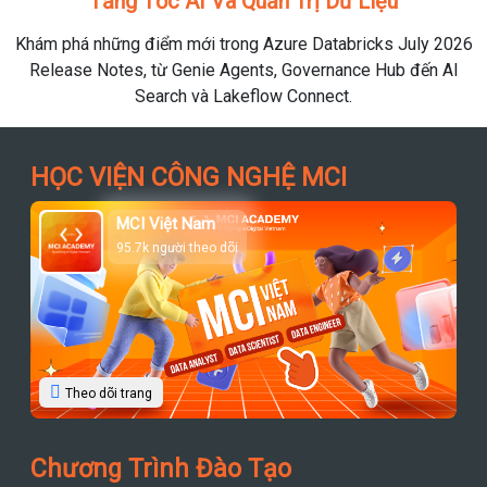
Tăng Tốc AI Và Quản Trị Dữ Liệu
Khám phá những điểm mới trong Azure Databricks July 2026
Release Notes, từ Genie Agents, Governance Hub đến AI
Search và Lakeflow Connect.
HỌC VIỆN CÔNG NGHỆ MCI
MCI Việt Nam
95.7k người theo dõi
Theo dõi trang
Chương Trình Đào Tạo