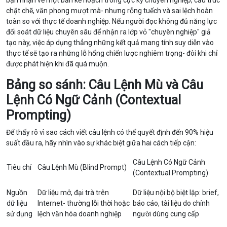
bạn nhận về một bản kế hoạch trông cực kỳ chuyên nghiệp, cấu trúc
chặt chẽ, văn phong mượt mà- nhưng rỗng tuếch và sai lệch hoàn
toàn so với thực tế doanh nghiệp. Nếu người đọc không đủ năng lực
đối soát dữ liệu chuyên sâu để nhận ra lớp vỏ "chuyên nghiệp" giả
tạo này, việc áp dụng thẳng những kết quả mang tính suy diễn vào
thực tế sẽ tạo ra những lỗ hổng chiến lược nghiêm trọng- đôi khi chỉ
được phát hiện khi đã quá muộn.
Bảng so sánh: Câu Lệnh Mù và Câu
Lệnh Có Ngữ Cảnh (Contextual
Prompting)
Để thấy rõ vì sao cách viết câu lệnh có thể quyết định đến 90% hiệu
suất đầu ra, hãy nhìn vào sự khác biệt giữa hai cách tiếp cận:
Câu Lệnh Có Ngữ Cảnh
Tiêu chí
Câu Lệnh Mù (Blind Prompt)
(Contextual Prompting)
Nguồn
Dữ liệu mở, đại trà trên
Dữ liệu nội bộ biệt lập: brief,
dữ liệu
Internet- thường lỗi thời hoặc
báo cáo, tài liệu do chính
sử dụng
lệch văn hóa doanh nghiệp
người dùng cung cấp