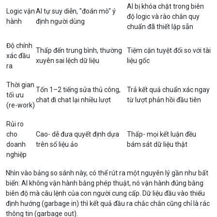
AI bị khóa chặt trong biên
Logic vận
AI tự suy diễn, "đoán mò" ý
độ logic và rào chắn quy
hành
định người dùng
chuẩn đã thiết lập sẵn
Độ chính
Thấp đến trung bình, thường
Tiệm cận tuyệt đối so với tài
xác đầu
xuyên sai lệch dữ liệu
liệu gốc
ra
Thời gian
Tốn 1–2 tiếng sửa thủ công,
Trả kết quả chuẩn xác ngay
tối ưu
chat đi chat lại nhiều lượt
từ lượt phản hồi đầu tiên
(re-work)
Rủi ro
cho
Cao- dễ đưa quyết định dựa
Thấp- mọi kết luận đều
doanh
trên số liệu ảo
bám sát dữ liệu thật
nghiệp
Nhìn vào bảng so sánh này, có thể rút ra một nguyên lý gần như bất
biến: AI không vận hành bằng phép thuật, nó vận hành đúng bằng
biên độ mà câu lệnh của con người cung cấp. Dữ liệu đầu vào thiếu
định hướng (garbage in) thì kết quả đầu ra chắc chắn cũng chỉ là rác
thông tin (garbage out).