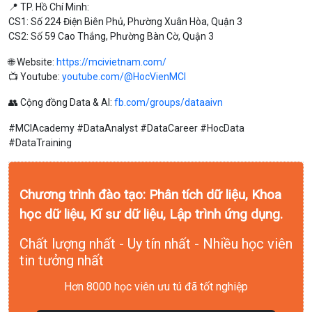
📍 TP. Hồ Chí Minh:
CS1: Số 224 Điện Biên Phủ, Phường Xuân Hòa, Quận 3
CS2: Số 59 Cao Thắng, Phường Bàn Cờ, Quận 3
🌐 Website:
https://mcivietnam.com/
📺 Youtube:
youtube.com/@HocVienMCI
👥 Cộng đồng Data & AI:
fb.com/groups/dataaivn
#MCIAcademy #DataAnalyst #DataCareer #HocData
#DataTraining
Chương trình đào tạo: Phân tích dữ liệu, Khoa
học dữ liệu, Kĩ sư dữ liệu, Lập trình ứng dụng.
Chất lượng nhất - Uy tín nhất - Nhiều học viên
tin tưởng nhất
Hơn 8000 học viên ưu tú đã tốt nghiệp