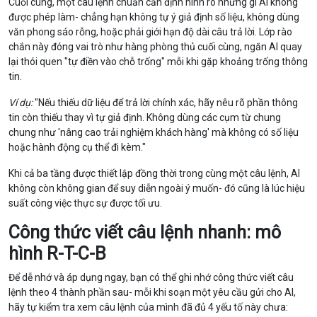
Cuối cùng, một câu lệnh chuẩn cần định hình rõ những gì AI không
được phép làm- chẳng hạn không tự ý giả định số liệu, không dùng
văn phong sáo rỗng, hoặc phải giới hạn độ dài câu trả lời. Lớp rào
chắn này đóng vai trò như hàng phòng thủ cuối cùng, ngăn AI quay
lại thói quen "tự điền vào chỗ trống" mỗi khi gặp khoảng trống thông
tin.
Ví dụ:
"Nếu thiếu dữ liệu để trả lời chính xác, hãy nêu rõ phần thông
tin còn thiếu thay vì tự giả định. Không dùng các cụm từ chung
chung như 'nâng cao trải nghiệm khách hàng' mà không có số liệu
hoặc hành động cụ thể đi kèm."
Khi cả ba tầng được thiết lập đồng thời trong cùng một câu lệnh, AI
không còn không gian để suy diễn ngoài ý muốn- đó cũng là lúc hiệu
suất công việc thực sự được tối ưu.
Công thức viết câu lệnh nhanh: mô
hình R-T-C-B
Để dễ nhớ và áp dụng ngay, bạn có thể ghi nhớ công thức viết câu
lệnh theo 4 thành phần sau- mỗi khi soạn một yêu cầu gửi cho AI,
hãy tự kiểm tra xem câu lệnh của mình đã đủ 4 yếu tố này chưa: