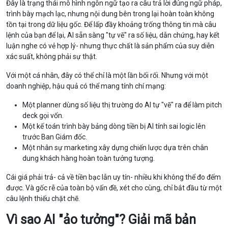
Đây là trạng thái mô hình ngôn ngữ tạo ra câu trả lời đúng ngữ pháp,
trình bày mạch lạc, nhưng nội dung bên trong lại hoàn toàn không
tồn tại trong dữ liệu gốc. Để lấp đầy khoảng trống thông tin mà câu
lệnh của bạn để lại, AI sẵn sàng "tự vẽ" ra số liệu, dẫn chứng, hay kết
luận nghe có vẻ hợp lý- nhưng thực chất là sản phẩm của suy diễn
xác suất, không phải sự thật.
Với một cá nhân, đây có thể chỉ là một lần bối rối. Nhưng với một
doanh nghiệp, hậu quả có thể mang tính chí mạng:
Một planner dùng số liệu thị trường do AI tự "vẽ" ra để làm pitch
deck gọi vốn.
Một kế toán trình bày bảng dòng tiền bị AI tính sai logic lên
trước Ban Giám đốc.
Một nhân sự marketing xây dựng chiến lược dựa trên chân
dung khách hàng hoàn toàn tưởng tượng.
Cái giá phải trả- cả về tiền bạc lẫn uy tín- nhiều khi không thể đo đếm
được. Và gốc rễ của toàn bộ vấn đề, xét cho cùng, chỉ bắt đầu từ một
câu lệnh thiếu chặt chẽ.
Vì sao AI "ảo tưởng"? Giải mã bản