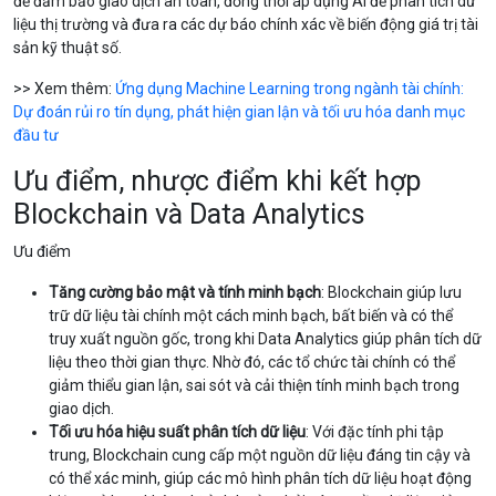
để đảm bảo giao dịch an toàn, đồng thời áp dụng AI để phân tích dữ
liệu thị trường và đưa ra các dự báo chính xác về biến động giá trị tài
sản kỹ thuật số.
>> Xem thêm:
Ứng dụng Machine Learning trong ngành tài chính:
Dự đoán rủi ro tín dụng, phát hiện gian lận và tối ưu hóa danh mục
đầu tư
Ưu điểm, nhược điểm khi kết hợp
Blockchain và Data Analytics
Ưu điểm
Tăng cường bảo mật và tính minh bạch
: Blockchain giúp lưu
trữ dữ liệu tài chính một cách minh bạch, bất biến và có thể
truy xuất nguồn gốc, trong khi Data Analytics giúp phân tích dữ
liệu theo thời gian thực. Nhờ đó, các tổ chức tài chính có thể
giảm thiểu gian lận, sai sót và cải thiện tính minh bạch trong
giao dịch.
Tối ưu hóa hiệu suất phân tích dữ liệu
: Với đặc tính phi tập
trung, Blockchain cung cấp một nguồn dữ liệu đáng tin cậy và
có thể xác minh, giúp các mô hình phân tích dữ liệu hoạt động