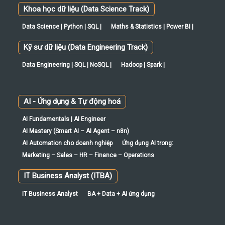
Khoa học dữ liệu (Data Science Track)
Data Science | Python | SQL |
Maths & Statistics | Power BI |
Kỹ sư dữ liệu (Data Engineering Track)
Data Engineering | SQL | NoSQL |
Hadoop | Spark |
AI - Ứng dụng & Tự động hoá
AI Fundamentals | AI Engineer
AI Mastery (Smart AI – AI Agent – n8n)
AI Automation cho doanh nghiệp
Ứng dụng AI trong:
Marketing – Sales – HR – Finance – Operations
IT Business Analyst (ITBA)
IT Business Analyst
BA + Data + AI ứng dụng