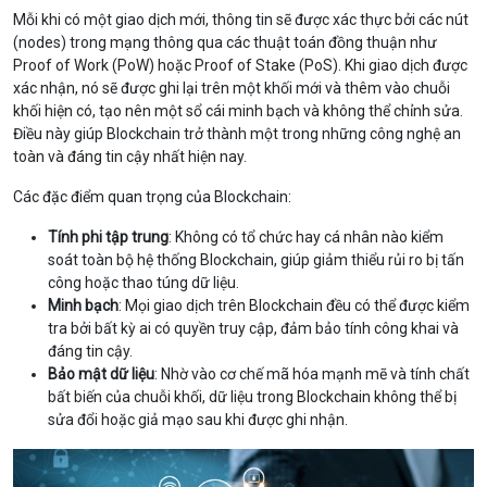
Mỗi khi có một giao dịch mới, thông tin sẽ được xác thực bởi các nút
(nodes) trong mạng thông qua các thuật toán đồng thuận như
Proof of Work (PoW) hoặc Proof of Stake (PoS). Khi giao dịch được
xác nhận, nó sẽ được ghi lại trên một khối mới và thêm vào chuỗi
khối hiện có, tạo nên một sổ cái minh bạch và không thể chỉnh sửa.
Điều này giúp Blockchain trở thành một trong những công nghệ an
toàn và đáng tin cậy nhất hiện nay.
Các đặc điểm quan trọng của Blockchain:
Tính phi tập trung
: Không có tổ chức hay cá nhân nào kiểm
soát toàn bộ hệ thống Blockchain, giúp giảm thiểu rủi ro bị tấn
công hoặc thao túng dữ liệu.
Minh bạch
: Mọi giao dịch trên Blockchain đều có thể được kiểm
tra bởi bất kỳ ai có quyền truy cập, đảm bảo tính công khai và
đáng tin cậy.
Bảo mật dữ liệu
: Nhờ vào cơ chế mã hóa mạnh mẽ và tính chất
bất biến của chuỗi khối, dữ liệu trong Blockchain không thể bị
sửa đổi hoặc giả mạo sau khi được ghi nhận.