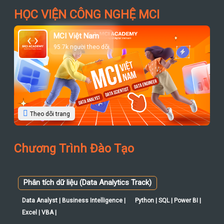
HỌC VIỆN CÔNG NGHỆ MCI
MCI Việt Nam
95.7k người theo dõi
Theo dõi trang
Chương Trình Đào Tạo
Phân tích dữ liệu (Data Analytics Track)
Data Analyst | Business Intelligence |
Python | SQL | Power BI |
Excel | VBA |