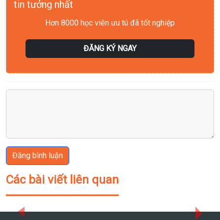
tin tưởng nhất
Hơn 8000 học viên ưu tú đã tốt nghiệp
ĐĂNG KÝ NGAY
Đăng bình luận
Các bài viết liên quan
Previous
Next