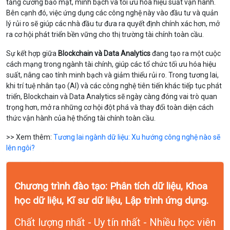
tăng cường bảo mật, minh bạch và tối ưu hóa hiệu suất vận hành.
Bên cạnh đó, việc ứng dụng các công nghệ này vào đầu tư và quản
lý rủi ro sẽ giúp các nhà đầu tư đưa ra quyết định chính xác hơn, mở
ra cơ hội phát triển bền vững cho thị trường tài chính toàn cầu.
Sự kết hợp giữa
Blockchain và Data Analytics
đang tạo ra một cuộc
cách mạng trong ngành tài chính, giúp các tổ chức tối ưu hóa hiệu
suất, nâng cao tính minh bạch và giảm thiểu rủi ro. Trong tương lai,
khi trí tuệ nhân tạo (AI) và các công nghệ tiên tiến khác tiếp tục phát
triển, Blockchain và Data Analytics sẽ ngày càng đóng vai trò quan
trọng hơn, mở ra những cơ hội đột phá và thay đổi toàn diện cách
thức vận hành của hệ thống tài chính toàn cầu.
>> Xem thêm:
Tương lai ngành dữ liệu: Xu hướng công nghệ nào sẽ
lên ngôi?
Chương trình đào tạo: Phân tích dữ liệu, Khoa
học dữ liệu, Kĩ sư dữ liệu, Lập trình ứng dụng.
Chất lượng nhất - Uy tín nhất - Nhiều học viên