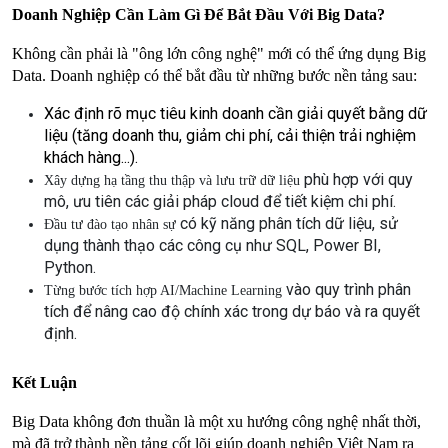
Doanh Nghiệp Cần Làm Gì Để Bắt Đầu Với Big Data?
Không cần phải là "ông lớn công nghệ" mới có thể ứng dụng Big 
Data. Doanh nghiệp có thể bắt đầu từ những bước nền tảng sau:
Xác định rõ mục tiêu kinh doanh
 cần giải quyết bằng dữ 
liệu (tăng doanh thu, giảm chi phí, cải thiện trải nghiệm 
khách hàng...).
 phù hợp với quy 
Xây dựng hạ tầng thu thập và lưu trữ dữ liệu
mô, ưu tiên các giải pháp cloud để tiết kiệm chi phí.
 có kỹ năng phân tích dữ liệu, sử 
Đầu tư đào tạo nhân sự
dụng thành thạo các công cụ như SQL, Power BI, 
Python.
 vào quy trình phân 
Từng bước tích hợp AI/Machine Learning
tích để nâng cao độ chính xác trong dự báo và ra quyết 
định.
Kết Luận
Big Data không đơn thuần là một xu hướng công nghệ nhất thời, 
mà đã trở thành nền tảng cốt lõi giúp doanh nghiệp Việt Nam ra 