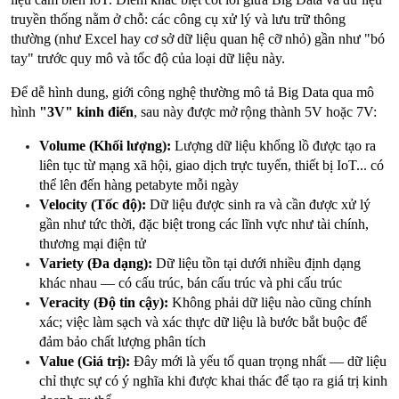
truyền thống nằm ở chỗ: các công cụ xử lý và lưu trữ thông 
thường (như Excel hay cơ sở dữ liệu quan hệ cỡ nhỏ) gần như "bó 
tay" trước quy mô và tốc độ của loại dữ liệu này.
Để dễ hình dung, giới công nghệ thường mô tả Big Data qua mô 
hình 
"3V" kinh điển
, sau này được mở rộng thành 5V hoặc 7V:
Volume (Khối lượng):
 Lượng dữ liệu khổng lồ được tạo ra 
liên tục từ mạng xã hội, giao dịch trực tuyến, thiết bị IoT... có 
thể lên đến hàng petabyte mỗi ngày
Velocity (Tốc độ):
 Dữ liệu được sinh ra và cần được xử lý 
gần như tức thời, đặc biệt trong các lĩnh vực như tài chính, 
thương mại điện tử
Variety (Đa dạng):
 Dữ liệu tồn tại dưới nhiều định dạng 
khác nhau — có cấu trúc, bán cấu trúc và phi cấu trúc
Veracity (Độ tin cậy):
 Không phải dữ liệu nào cũng chính 
xác; việc làm sạch và xác thực dữ liệu là bước bắt buộc để 
đảm bảo chất lượng phân tích
Value (Giá trị):
 Đây mới là yếu tố quan trọng nhất — dữ liệu 
chỉ thực sự có ý nghĩa khi được khai thác để tạo ra giá trị kinh 