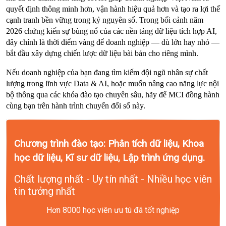
quyết định thông minh hơn, vận hành hiệu quả hơn và tạo ra lợi thế 
cạnh tranh bền vững trong kỷ nguyên số. Trong bối cảnh năm 
2026 chứng kiến sự bùng nổ của các nền tảng dữ liệu tích hợp AI, 
đây chính là thời điểm vàng để doanh nghiệp — dù lớn hay nhỏ — 
bắt đầu xây dựng chiến lược dữ liệu bài bản cho riêng mình.
Nếu doanh nghiệp của bạn đang tìm kiếm đội ngũ nhân sự chất 
lượng trong lĩnh vực Data & AI, hoặc muốn nâng cao năng lực nội 
bộ thông qua các khóa đào tạo chuyên sâu, hãy để MCI đồng hành 
cùng bạn trên hành trình chuyển đổi số này.
Chương trình đào tạo: Phân tích dữ liệu, Khoa
học dữ liệu, Kĩ sư dữ liệu, Lập trình ứng dụng.
Chất lượng nhất - Uy tín nhất - Nhiều học viên
tin tưởng nhất
Hơn 8000 học viên ưu tú đã tốt nghiệp