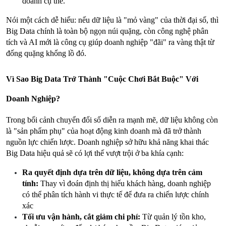
doanh cụ thể.
Nói một cách dễ hiểu: nếu dữ liệu là "mỏ vàng" của thời đại số, thì 
Big Data chính là toàn bộ ngọn núi quặng, còn công nghệ phân 
tích và AI mới là công cụ giúp doanh nghiệp "đãi" ra vàng thật từ 
đống quặng khổng lồ đó.
Vì Sao Big Data Trở Thành "Cuộc Chơi Bắt Buộc" Với 
Doanh Nghiệp?
Trong bối cảnh chuyển đổi số diễn ra mạnh mẽ, dữ liệu không còn 
là "sản phẩm phụ" của hoạt động kinh doanh mà đã trở thành 
nguồn lực chiến lược. Doanh nghiệp sở hữu khả năng khai thác 
Big Data hiệu quả sẽ có lợi thế vượt trội ở ba khía cạnh:
Ra quyết định dựa trên dữ liệu, không dựa trên cảm 
tính:
 Thay vì đoán định thị hiếu khách hàng, doanh nghiệp 
có thể phân tích hành vi thực tế để đưa ra chiến lược chính 
xác
Tối ưu vận hành, cắt giảm chi phí:
 Từ quản lý tồn kho, 