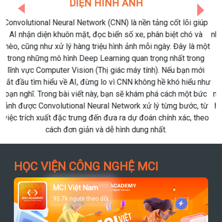
AI KHÔNG NÊN BỎ LỠ
Previous
Next
Azure Databricks tiếp tục khẳng định vị thế là một trong
những nền tảng Data & AI hàng đầu khi công bố hàng loạt tính
năng mới trong bản cập nhật tháng 6/2026. Những cải tiến
lần này không chỉ tập trung vào AI Agents mà còn mở rộng
khả năng tích hợp với Microsoft Fabric, OneLake, Unity
Catalog và nhiều nguồn dữ liệu doanh nghiệp. Nếu doanh
nghiệp đang triển khai Modern Data Platform hoặc xây dựng
hệ thống AI nội bộ, đây là những cập nhật đáng để theo dõi.
HỌC VIỆN CÔNG NGHỆ MCI
MCI Việt Nam
95.7k người theo dõi