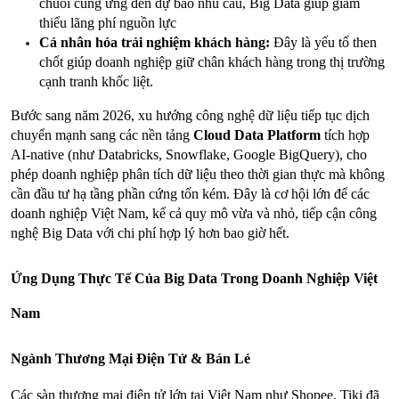
chuỗi cung ứng đến dự báo nhu cầu, Big Data giúp giảm 
thiểu lãng phí nguồn lực
Cá nhân hóa trải nghiệm khách hàng:
 Đây là yếu tố then 
chốt giúp doanh nghiệp giữ chân khách hàng trong thị trường 
cạnh tranh khốc liệt.
Bước sang năm 2026, xu hướng công nghệ dữ liệu tiếp tục dịch 
chuyển mạnh sang các nền tảng 
Cloud Data Platform
 tích hợp 
AI-native (như Databricks, Snowflake, Google BigQuery), cho 
phép doanh nghiệp phân tích dữ liệu theo thời gian thực mà không 
cần đầu tư hạ tầng phần cứng tốn kém. Đây là cơ hội lớn để các 
doanh nghiệp Việt Nam, kể cả quy mô vừa và nhỏ, tiếp cận công 
nghệ Big Data với chi phí hợp lý hơn bao giờ hết.
Ứng Dụng Thực Tế Của Big Data Trong Doanh Nghiệp Việt 
Nam
Ngành Thương Mại Điện Tử & Bán Lẻ
Các sàn thương mại điện tử lớn tại Việt Nam như Shopee, Tiki đã 