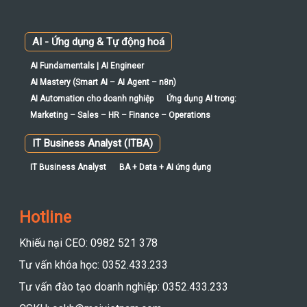
AI - Ứng dụng & Tự động hoá
AI Fundamentals | AI Engineer
AI Mastery (Smart AI – AI Agent – n8n)
AI Automation cho doanh nghiệp
Ứng dụng AI trong:
Marketing – Sales – HR – Finance – Operations
IT Business Analyst (ITBA)
IT Business Analyst
BA + Data + AI ứng dụng
Hotline
Khiếu nại CEO: 0982 521 378
Tư vấn khóa học: 0352.433.233
Tư vấn đào tạo doanh nghiệp: 0352.433.233
CSKH: cskh@mcivietnam.com
Chính sách bảo mật