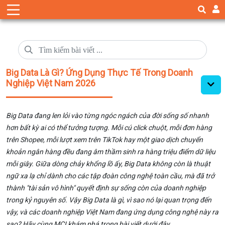
Big Data Là Gì? Ứng Dụng Thực Tế Trong Doanh
Nghiệp Việt Nam 2026
Big Data đang len lỏi vào từng ngóc ngách của đời sống số nhanh
hơn bất kỳ ai có thể tưởng tượng. Mỗi cú click chuột, mỗi đơn hàng
trên Shopee, mỗi lượt xem trên TikTok hay một giao dịch chuyển
khoản ngân hàng đều đang âm thầm sinh ra hàng triệu điểm dữ liệu
mỗi giây. Giữa dòng chảy khổng lồ ấy, Big Data không còn là thuật
ngữ xa lạ chỉ dành cho các tập đoàn công nghệ toàn cầu, mà đã trở
thành "tài sản vô hình" quyết định sự sống còn của doanh nghiệp
trong kỷ nguyên số. Vậy Big Data là gì, vì sao nó lại quan trọng đến
vậy, và các doanh nghiệp Việt Nam đang ứng dụng công nghệ này ra
sao? Hãy cùng MCI khám phá trong bài viết dưới đây.