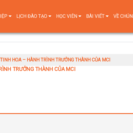
IỆP
LỊCH ĐÀO TẠO
HỌC VIÊN
BÀI VIẾT
VỀ CHÚN
 TINH HOA – HÀNH TRÌNH TRƯỞNG THÀNH CỦA MCI
TRÌNH TRƯỞNG THÀNH CỦA MCI