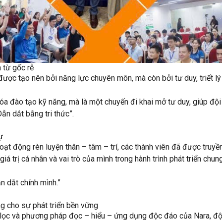
 từ gốc rễ
 được tạo nên bởi năng lực chuyên môn, mà còn bởi
tư duy, triết l
hóa đào tạo kỹ năng, mà là một
chuyến đi khai mở tư duy
, giúp độ
Dẫn dắt bằng tri thức”
.
ự
oạt động rèn luyện thân – tâm – trí
, các thành viên đã được truy
á trị cá nhân và vai trò của mình trong hành trình phát triển chun
n dắt chính mình.”
g cho sự phát triển bền vững
lọc và phương pháp
đọc – hiểu – ứng dụng
độc đáo của Nara, độ