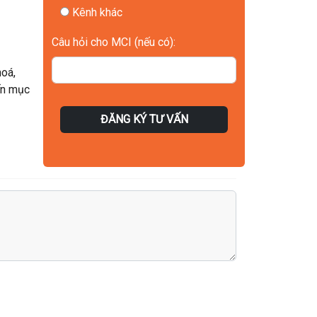
Kênh khác
Câu hỏi cho MCI (nếu có):
hoá
,
ến mục
ĐĂNG KÝ TƯ VẤN