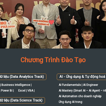
Chương Trình Đào Tạo
ữ liệu (Data Analytics Track)
AI - Ứng dụng & Tự động hoá
| Business Intelligence |
AI Fundamentals | AI Engineer
 Power BI |
Excel | VBA |
AI Mastery (Smart AI – AI Agent – n
AI Automation cho doanh nghiệp
ữ liệu (Data Science Track)
Ứng dụng AI trong: