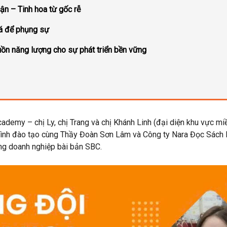
ận – Tinh hoa từ gốc rễ
á để phụng sự
uồn năng lượng cho sự phát triển bền vững
cademy
–
chị Ly
,
chị Trang
và
chị Khánh Linh
(đại diện khu vực mi
rình đào tạo cùng
Thầy Đoàn Sơn Lâm
và
Công ty Nara Đọc Sách 
g doanh nghiệp bài bản SBC
.