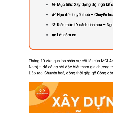
🎯 Mục tiêu: Xây dựng đội ngũ kế c
🌿 Học để chuyển hoá – Chuyển ho
💡 Kiến thức từ sách tinh hoa – Ng
❤️ Lời cảm ơn
Tháng 10 vừa qua, ba nhân sự cốt lõi của
MCI A
Nam) – đã có cơ hội đặc biệt tham gia chương t
Đào tạo, Chuyển hoá
, đồng thời gặp gỡ
Cộng đồn