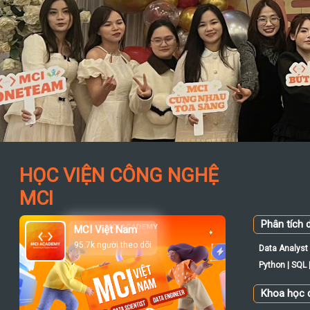
HỌC VIỆN CÔNG NGHỆ
MCI
Phân tích d
MCI Việt Nam
95.7k người theo dõi
Data Analyst 
Python | SQL |
Khoa học d