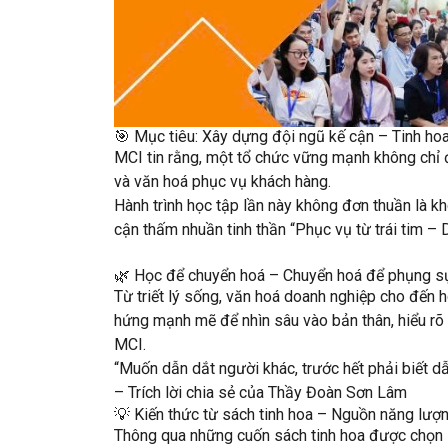
🎯 Mục tiêu: Xây dựng đội ngũ kế cận – Tinh hoa
MCI tin rằng, một tổ chức vững mạnh không chỉ
và văn hoá phục vụ khách hàng
.
Hành trình học tập lần này không đơn thuần là k
cận thấm nhuần tinh thần
“Phục vụ từ trái tim – 
🌿 Học để chuyển hoá – Chuyển hoá để phụng s
Từ
triết lý sống
,
văn hoá doanh nghiệp
cho đến
h
hứng mạnh mẽ để nhìn sâu vào bản thân, hiểu rõ gi
MCI.
“Muốn dẫn dắt người khác, trước hết phải biết dẫ
– Trích lời chia sẻ của Thầy Đoàn Sơn Lâm
💡 Kiến thức từ sách tinh hoa – Nguồn năng lượn
Thông qua những cuốn
sách tinh hoa
được chọn 