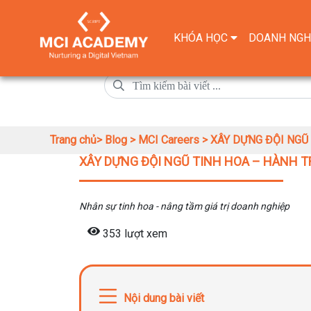
KHÓA HỌC
DOANH NGH
Trang chủ>
Blog >
MCI Careers >
XÂY DỰNG ĐỘI NGŨ
XÂY DỰNG ĐỘI NGŨ TINH HOA – HÀNH 
Nhân sự tinh hoa - nâng tầm giá trị doanh nghiệp
353 lượt xem
Nội dung bài viết