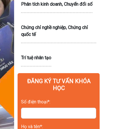
Phân tích kinh doanh, Chuyển đổi số
Chứng chỉ nghề nghiệp, Chứng chỉ
quốc tế
Trí tuệ nhân tạo
ĐĂNG KÝ TƯ VẤN KHÓA
HỌC
Số điện thoại*:
Họ và tên*: