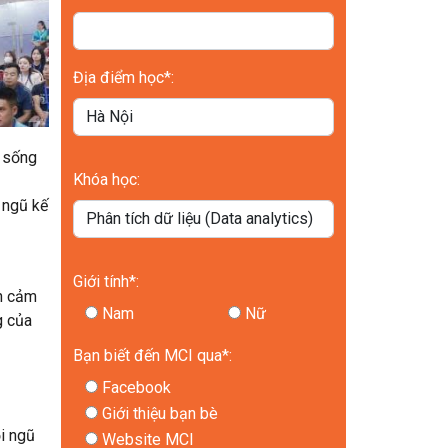
Địa điểm học*:
ý sống
Khóa học:
i ngũ kế
Giới tính*:
ền cảm
Nam
Nữ
g của
Bạn biết đến MCI qua*:
Facebook
Giới thiệu bạn bè
i ngũ
Website MCI