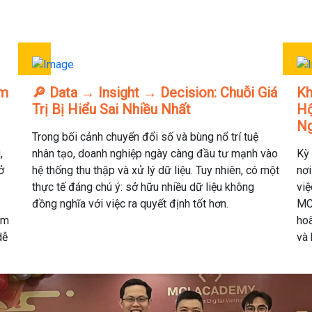
àm
🔎 Data → Insight → Decision: Chuỗi Giá
Kh
Trị Bị Hiểu Sai Nhiều Nhất
Hộ
Ng
Trong bối cảnh chuyển đổi số và bùng nổ trí tuệ
,
nhân tạo, doanh nghiệp ngày càng đầu tư mạnh vào
Kỳ 
ở
hệ thống thu thập và xử lý dữ liệu. Tuy nhiên, có một
nơi
thực tế đáng chú ý: sở hữu nhiều dữ liệu không
việ
đồng nghĩa với việc ra quyết định tốt hơn.
MC
ẩm
hoà
dễ
và 