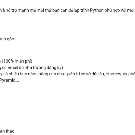
n và hỗ trợ mạnh mẽ mọi thứ bạn cần để lập trình Python phù hợp với mọi
 bao gồm:
 (100% miễn phí)
g có email do nhà trường đăng ký)
ày có nhiều tính năng nâng cao như quản trị cơ sở dữ liệu, Framework phổ
Pyramid,...
oạn thảo