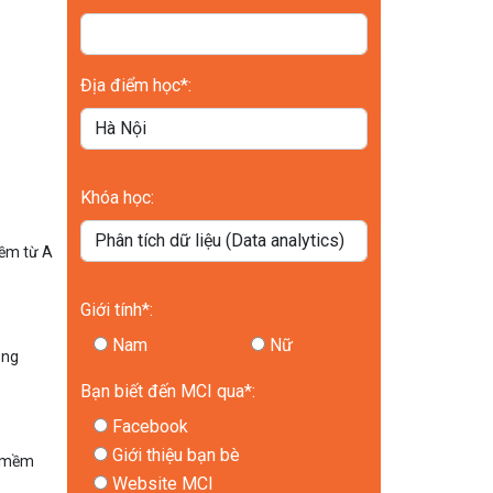
Địa điểm học*:
Khóa học:
mềm từ A
Giới tính*:
Nam
Nữ
òng
Bạn biết đến MCI qua*:
Facebook
Giới thiệu bạn bè
n mềm
Website MCI