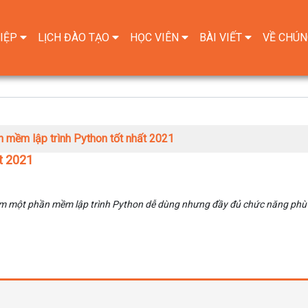
IỆP
LỊCH ĐÀO TẠO
HỌC VIÊN
BÀI VIẾT
VỀ CHÚN
 mềm lập trình Python tốt nhất 2021
t 2021
ìm một phần mềm lập trình Python dễ dùng nhưng đầy đủ chức năng phù 