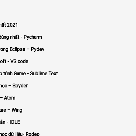
nhất 2021
dùng nhất - Pycharm
trong Eclipse – Pydev
oft - VS code
p trình Game - Sublime Text
 học – Spyder
 – Atom
are – Wing
sẵn - IDLE
học dữ liệu- Rodeo