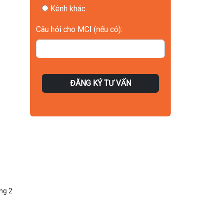
Kênh khác
Câu hỏi cho MCI (nếu có):
ĐĂNG KÝ TƯ VẤN
ng 2