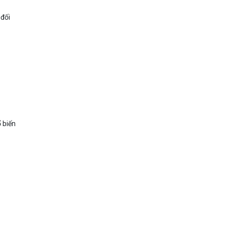
 đối
 biến