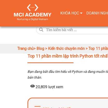
KHÓA HỌC
DOANH NGH
Trang chủ>
Blog >
Kiến thức chuyên môn >
Top 11 phần
Top 11 phần mềm lập trình Python tốt nhấ
Bạn đang bắt đầu tìm hiểu về Python và đang muốn t
bản thân.
20,809 lượt xem