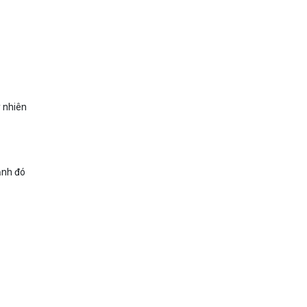
y nhiên
ạnh đó