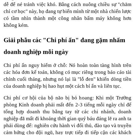
dễ để né tránh việc khó. Bằng cách nuông chiều sự "chăm 
chỉ cơ học" này, họ đang tự biến mình từ một nhà chiến lược 
có tầm nhìn thành một công nhân bấm máy không hơn 
không kém.
Giải phẫu các "Chi phí ẩn" đang gặm nhấm 
doanh nghiệp mỗi ngày
Chi phí ẩn nguy hiểm ở chỗ: Nó hoàn toàn tàng hình trên 
các hóa đơn kế toán, không có mục riêng trong báo cáo tài 
chính cuối tháng, nhưng nó lại là "lỗ đen" khiến dòng tiền 
của doanh nghiệp bị hao hụt một cách bí ẩn và liên tục.
Chi phí cơ hội của bộ não bị bỏ hoang: Khi một Trưởng 
phòng Kinh doanh phải mất đến 2-3 tiếng mỗi ngày chỉ để 
tổng hợp doanh thu bằng tay từ các chi nhánh, doanh 
nghiệp đã mất đi khoảng thời gian quý báu đáng lẽ ra anh ta 
phải dùng để: nghiên cứu hành vi đối thủ, đào tạo và truyền 
cảm hứng cho đội ngũ, hay trực tiếp đi tiếp cận các khách 