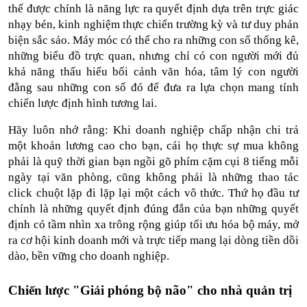
thế được chính là năng lực ra quyết định dựa trên trực giác 
nhạy bén, kinh nghiệm thực chiến trường kỳ và tư duy phản 
biện sắc sảo. Máy móc có thể cho ra những con số thống kê, 
những biểu đồ trực quan, nhưng chỉ có con người mới đủ 
khả năng thấu hiểu bối cảnh văn hóa, tâm lý con người 
đằng sau những con số đó để đưa ra lựa chọn mang tính 
chiến lược định hình tương lai.
Hãy luôn nhớ rằng: Khi doanh nghiệp chấp nhận chi trả 
một khoản lương cao cho bạn, cái họ thực sự mua không 
phải là quỹ thời gian bạn ngồi gõ phím cặm cụi 8 tiếng mỗi 
ngày tại văn phòng, cũng không phải là những thao tác 
click chuột lặp đi lặp lại một cách vô thức. Thứ họ đầu tư 
chính là những quyết định đúng đắn của bạn những quyết 
định có tầm nhìn xa trông rộng giúp tối ưu hóa bộ máy, mở 
ra cơ hội kinh doanh mới và trực tiếp mang lại dòng tiền dồi 
dào, bền vững cho doanh nghiệp.
Chiến lược "Giải phóng bộ não" cho nhà quản trị 