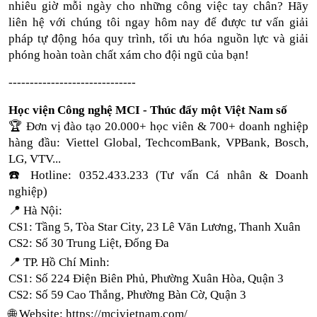
nhiêu giờ mỗi ngày cho những công việc tay chân? Hãy 
liên hệ với chúng tôi ngay hôm nay để được tư vấn giải 
pháp tự động hóa quy trình, tối ưu hóa nguồn lực và giải 
phóng hoàn toàn chất xám cho đội ngũ của bạn!
------------------------------
Học viện Công nghệ MCI - Thúc đẩy một Việt Nam số
🏆 Đơn vị đào tạo 20.000+ học viên & 700+ doanh nghiệp 
hàng đầu: Viettel Global, TechcomBank, VPBank, Bosch, 
LG, VTV...
☎️ Hotline: 0352.433.233 (Tư vấn Cá nhân & Doanh 
nghiệp)
📍 Hà Nội:
CS1: Tầng 5, Tòa Star City, 23 Lê Văn Lương, Thanh Xuân
CS2: Số 30 Trung Liệt, Đống Đa
📍 TP. Hồ Chí Minh:
CS1: Số 224 Điện Biên Phủ, Phường Xuân Hòa, Quận 3
CS2: Số 59 Cao Thắng, Phường Bàn Cờ, Quận 3
🌐 Website:
https://mcivietnam.com/