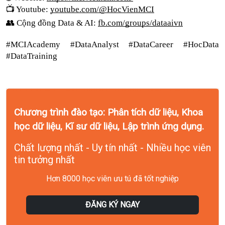
📺 Youtube: 
youtube.com/@HocVienMCI
👥 Cộng đồng Data & AI: 
fb.com/groups/dataaivn
#MCIAcademy #DataAnalyst #DataCareer #HocData 
#DataTraining
Chương trình đào tạo: Phân tích dữ liệu, Khoa
học dữ liệu, Kĩ sư dữ liệu, Lập trình ứng dụng.
Chất lượng nhất - Uy tín nhất - Nhiều học viên
tin tưởng nhất
Hơn 8000 học viên ưu tú đã tốt nghiệp
ĐĂNG KÝ NGAY