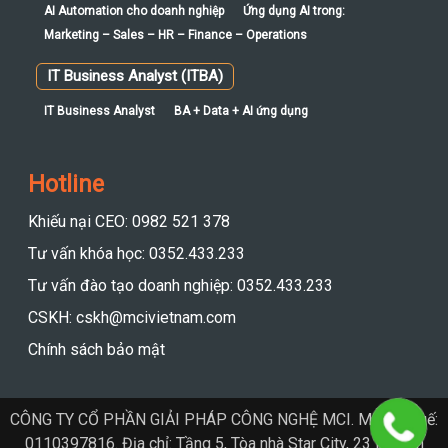
IT Business Analyst
BA + Data + AI ứng dụng
Hotline
Khiếu nại CEO: 0982 521 378
Tư vấn khóa học: 0352.433.233
Tư vấn đào tạo doanh nghiệp: 0352.433.233
CSKH: cskh@mcivietnam.com
Chính sách bảo mật
CÔNG TY CỔ PHẦN GIẢI PHÁP CÔNG NGHỆ MCI. Mã số thuế:
0110397816. Địa chỉ: Tầng 5, Tòa nhà Star City, 23 Lê Văn
Lương, Phường Thanh Xuân, Hà Nội.