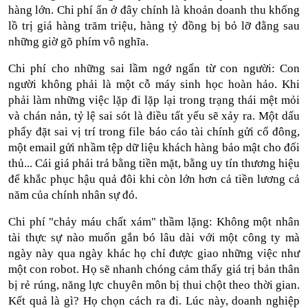
hàng lớn. Chi phí ẩn ở đây chính là khoản doanh thu khổng 
lồ trị giá hàng trăm triệu, hàng tỷ đồng bị bỏ lỡ đằng sau 
những giờ gõ phím vô nghĩa.
Chi phí cho những sai lầm ngớ ngẩn từ con người: Con 
người không phải là một cỗ máy sinh học hoàn hảo. Khi 
phải làm những việc lặp đi lặp lại trong trạng thái mệt mỏi 
và chán nản, tỷ lệ sai sót là điều tất yếu sẽ xảy ra. Một dấu 
phẩy đặt sai vị trí trong file báo cáo tài chính gửi cổ đông, 
một email gửi nhầm tệp dữ liệu khách hàng bảo mật cho đối 
thủ... Cái giá phải trả bằng tiền mặt, bằng uy tín thương hiệu 
để khắc phục hậu quả đôi khi còn lớn hơn cả tiền lương cả 
năm của chính nhân sự đó.
Chi phí "chảy máu chất xám" thầm lặng: Không một nhân 
tài thực sự nào muốn gắn bó lâu dài với một công ty mà 
ngày này qua ngày khác họ chỉ được giao những việc như 
một con robot. Họ sẽ nhanh chóng cảm thấy giá trị bản thân 
bị rẻ rúng, năng lực chuyên môn bị thui chột theo thời gian. 
Kết quả là gì? Họ chọn cách ra đi. Lúc này, doanh nghiệp 