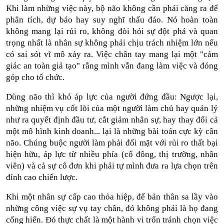
Khi làm những việc này, bộ não không cần phải căng ra để 
phân tích, dự báo hay suy nghĩ thấu đáo. Nó hoàn toàn 
không mang lại rủi ro, không đòi hỏi sự đột phá và quan 
trọng nhất là nhân sự không phải chịu trách nhiệm lớn nếu 
có sai sót vĩ mô xảy ra. Việc chân tay mang lại một "cảm 
giác an toàn giả tạo" rằng mình vẫn đang làm việc và đóng 
góp cho tổ chức.
Dùng não thì khó áp lực của người đứng đầu: Ngược lại, 
những nhiệm vụ cốt lõi của một người làm chủ hay quản lý 
như ra quyết định đầu tư, cắt giảm nhân sự, hay thay đổi cả 
một mô hình kinh doanh... lại là những bài toán cực kỳ cân 
não. Chúng buộc người làm phải đối mặt với rủi ro thất bại 
hiện hữu, áp lực từ nhiều phía (cổ đông, thị trường, nhân 
viên) và cả sự cô đơn khi phải tự mình đưa ra lựa chọn trên 
đỉnh cao chiến lược.
Khi một nhân sự cấp cao thỏa hiệp, để bản thân sa lầy vào 
những công việc sự vụ tay chân, đó không phải là họ đang 
cống hiến. Đó thực chất là một hành vi trốn tránh chọn việc 