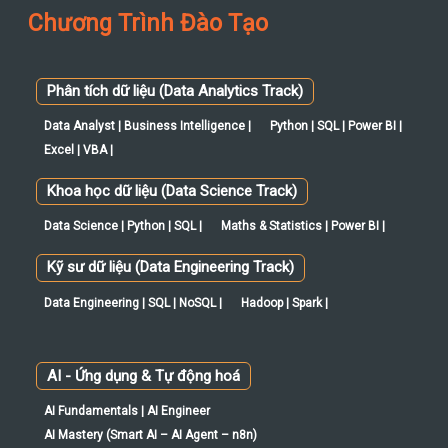
Data Analyst | Business Intelligence |
Python | SQL | Power BI |
Excel | VBA |
Khoa học dữ liệu (Data Science Track)
Data Science | Python | SQL |
Maths & Statistics | Power BI |
Kỹ sư dữ liệu (Data Engineering Track)
Data Engineering | SQL | NoSQL |
Hadoop | Spark |
AI - Ứng dụng & Tự động hoá
AI Fundamentals | AI Engineer
AI Mastery (Smart AI – AI Agent – n8n)
AI Automation cho doanh nghiệp
Ứng dụng AI trong:
Marketing – Sales – HR – Finance – Operations
IT Business Analyst (ITBA)