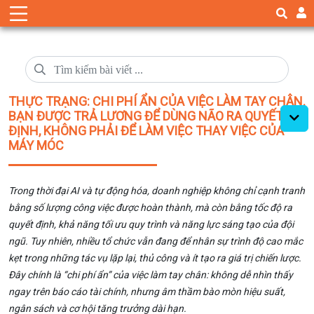
THỰC TRẠNG: CHI PHÍ ẨN CỦA VIỆC LÀM TAY CHÂN.
BẠN ĐƯỢC TRẢ LƯƠNG ĐỂ DÙNG NÃO RA QUYẾT
ĐỊNH, KHÔNG PHẢI ĐỂ LÀM VIỆC THAY VIỆC CỦA
MÁY MÓC
Trong thời đại AI và tự động hóa, doanh nghiệp không chỉ cạnh tranh
bằng số lượng công việc được hoàn thành, mà còn bằng tốc độ ra
quyết định, khả năng tối ưu quy trình và năng lực sáng tạo của đội
ngũ. Tuy nhiên, nhiều tổ chức vẫn đang để nhân sự trình độ cao mắc
kẹt trong những tác vụ lặp lại, thủ công và ít tạo ra giá trị chiến lược.
Đây chính là “chi phí ẩn” của việc làm tay chân: không dễ nhìn thấy
ngay trên báo cáo tài chính, nhưng âm thầm bào mòn hiệu suất,
ngân sách và cơ hội tăng trưởng dài hạn.