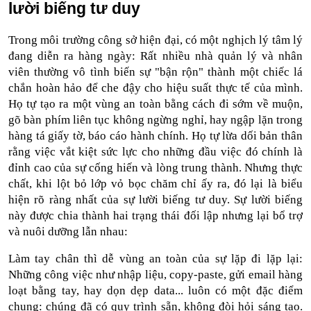
lười biếng tư duy
Trong môi trường công sở hiện đại, có một nghịch lý tâm lý 
đang diễn ra hàng ngày: Rất nhiều nhà quản lý và nhân 
viên thường vô tình biến sự "bận rộn" thành một chiếc lá 
chắn hoàn hảo để che đậy cho hiệu suất thực tế của mình. 
Họ tự tạo ra một vùng an toàn bằng cách đi sớm về muộn, 
gõ bàn phím liên tục không ngừng nghỉ, hay ngập lặn trong 
hàng tá giấy tờ, báo cáo hành chính. Họ tự lừa dối bản thân 
rằng việc vắt kiệt sức lực cho những đầu việc đó chính là 
đỉnh cao của sự cống hiến và lòng trung thành. Nhưng thực 
chất, khi lột bỏ lớp vỏ bọc chăm chỉ ấy ra, đó lại là biểu 
hiện rõ ràng nhất của sự lười biếng tư duy. Sự lười biếng 
này được chia thành hai trạng thái đối lập nhưng lại bổ trợ 
và nuôi dưỡng lẫn nhau:
Làm tay chân thì dễ vùng an toàn của sự lặp đi lặp lại: 
Những công việc như nhập liệu, copy-paste, gửi email hàng 
loạt bằng tay, hay dọn dẹp data... luôn có một đặc điểm 
chung: chúng đã có quy trình sẵn, không đòi hỏi sáng tạo. 