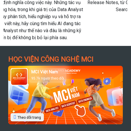
Release Notes, từ Genie Agents, Governance Hub đến AI
Search và Lakeflow Connect.
HỌC VIỆN CÔNG NGHỆ MCI
MCI Việt Nam
95.7k người theo dõi
Theo dõi trang
Chương Trình Đào Tạo
Phân tích dữ liệu (Data Analytics Track)