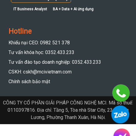
IT Business Analyst
BA + Data + AI ứng dụng
Hotline
Khiếu nại CEO: 0982 521 378
Tư vấn khóa học: 0352.433.233
Tư vấn đào tạo doanh nghiệp: 0352.433.233
CSKH: cskh@mcivietnam.com
Chính sách bảo mật
CÔNG TY CỔ PHẦN GIẢI PHÁP CÔNG NGHỆ MCI. Mã số thuế:
0110397816. Địa chỉ: Tầng 5, Tòa nhà Star City, 23 Lê Văn
Lương, Phường Thanh Xuân, Hà Nội.