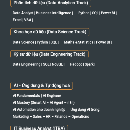
Phân tích dữ liệu (Data Analytics Track)
Data Analyst | Business Intelligence |
Python | SQL | Power BI |
Excel | VBA |
Khoa học dữ liệu (Data Science Track)
Data Science | Python | SQL |
Maths & Statistics | Power BI |
Kỹ sư dữ liệu (Data Engineering Track)
Data Engineering | SQL | NoSQL |
Hadoop | Spark |
AI - Ứng dụng & Tự động hoá
AI Fundamentals | AI Engineer
AI Mastery (Smart AI – AI Agent – n8n)
AI Automation cho doanh nghiệp
Ứng dụng AI trong:
Marketing – Sales – HR – Finance – Operations
IT Business Analyst (ITBA)