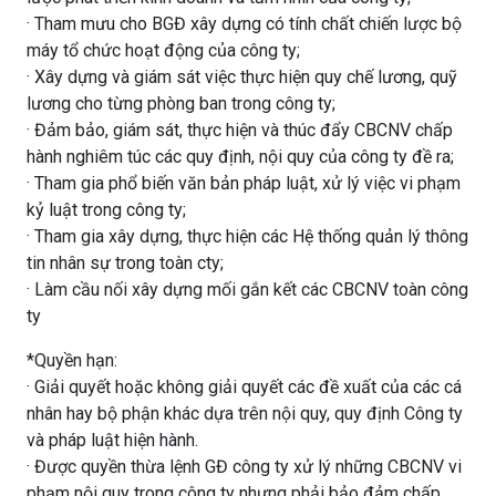
· Tham mưu cho BGĐ xây dựng có tính chất chiến lược bộ
máy tổ chức hoạt động của công ty;
· Xây dựng và giám sát việc thực hiện quy chế lương, quỹ
lương cho từng phòng ban trong công ty;
· Đảm bảo, giám sát, thực hiện và thúc đẩy CBCNV chấp
hành nghiêm túc các quy định, nội quy của công ty đề ra;
· Tham gia phổ biến văn bản pháp luật, xử lý việc vi phạm
kỷ luật trong công ty;
· Tham gia xây dựng, thực hiện các Hệ thống quản lý thông
tin nhân sự trong toàn cty;
· Làm cầu nối xây dựng mối gắn kết các CBCNV toàn công
ty
*Quyền hạn:
· Giải quyết hoặc không giải quyết các đề xuất của các cá
nhân hay bộ phận khác dựa trên nội quy, quy định Công ty
và pháp luật hiện hành.
· Được quyền thừa lệnh GĐ công ty xử lý những CBCNV vi
phạm nội quy trong công ty nhưng phải bảo đảm chấp