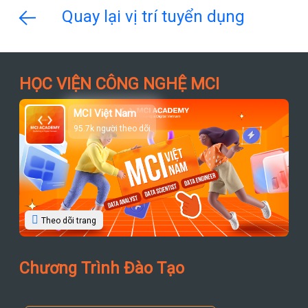
Quay lại vị trí tuyển dụng
HỌC VIỆN CÔNG NGHỆ MCI
MCI Việt Nam
95.7k người theo dõi
Theo dõi trang
Chương Trình Đào Tạo