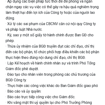
· Áp dụng các biện pháp tức thời để đề phòng và ngăn
chặn ngay các vụ việc có thể gây ra hậu quả nghiêm trọng
làm thiệt hại đến lợi ích của Công ty hoặc của người lao
động.
· Xử lý các sai phạm của CBCNV căn cứ nội quy Công ty
và pháp luật Nhà nước.
· Ký, sao y một số giấy tờ hành chính được Ban GĐ cho
phép.
· Thừa ủy nhiệm của BGĐ truyền đạt các chỉ đạo, chỉ thị
đến các bộ phận, tổ chức phối hợp điều khiển các bộ phận
thực hiện theo đúng nội dung chỉ đạo, chỉ thị BGĐ.
· Lập Kế hoạch về hành chính nhân sự và trình Phó Tổng
Giám đốc phê duyệt.
· Đào tạo cho nhân viên trong phòng các chủ trương của
BGĐ Công ty.
· Thực hiện các công việc khác do Ban Giám đốc giao phó
· Báo cáo và ủy quyền:
· Báo cáo trực tiếp công việc cho Giám đốc.
· Khi vắng mặt thì uỷ quyền lại cho Phó Trưởng Phòng