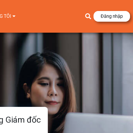
G TÔI
Đăng nhập
ng Giám đốc