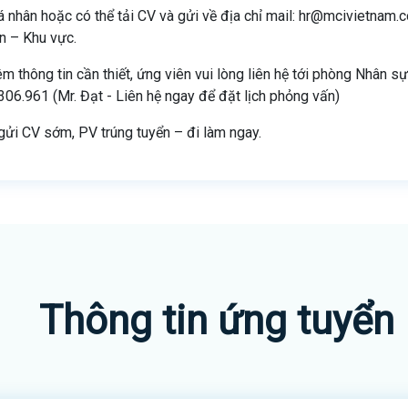
á nhân hoặc có thể tải CV và gửi về địa chỉ mail: hr@mcivietnam.c
ển – Khu vực.
m thông tin cần thiết, ứng viên vui lòng liên hệ tới phòng Nhân s
306.961 (Mr. Đạt - Liên hệ ngay để đặt lịch phỏng vấn)
gửi CV sớm, PV trúng tuyển – đi làm ngay.
Thông tin ứng tuyển