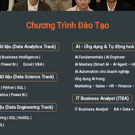
Chương Trình Đào Tạo
ữ liệu (Data Analytics Track)
AI - Ứng dụng & Tự động hoá
| Business Intelligence |
AI Fundamentals | AI Engineer
 Power BI |
Excel | VBA |
AI Mastery (Smart AI – AI Agent – n
AI Automation cho doanh nghiệp
ữ liệu (Data Science Track)
Ứng dụng AI trong:
Marketing – Sales – HR – Finance –
| Python | SQL |
tics | Power BI |
IT Business Analyst (ITBA)
iệu (Data Engineering Track)
IT Business Analyst
BA + Data +
ing | SQL | NoSQL |
k |