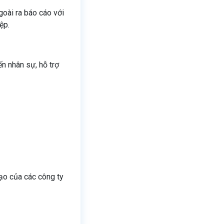
goài ra báo cáo với
ệp.
ến nhân sự, hỗ trợ
đạo của các công ty