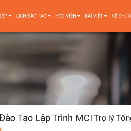
IỆP
LỊCH ĐÀO TẠO
HỌC VIÊN
BÀI VIẾT
VỀ CHÚN
Đào Tạo Lập Trình MCI
Trợ lý Tổ