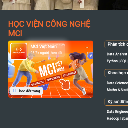
HỌC VIỆN CÔNG NGHỆ
MCI
Phân tích d
MCI Việt Nam
95.7k người theo dõi
Data Analyst 
Python | SQL |
Khoa học d
Data Science 
Maths & Statis
Theo dõi trang
Kỹ sư dữ l
Data Engineer
Hadoop | Spar