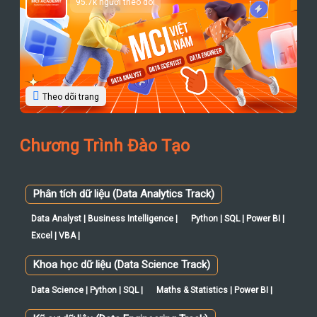
95.7k người theo dõi
Theo dõi trang
Chương Trình Đào Tạo
Phân tích dữ liệu (Data Analytics Track)
Data Analyst | Business Intelligence |
Python | SQL | Power BI |
Excel | VBA |
Khoa học dữ liệu (Data Science Track)
Data Science | Python | SQL |
Maths & Statistics | Power BI |