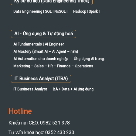
Kỹ sư dữ liệu (Data Engineering Track)
Data Engineering | SQL | NoSQL |
Hadoop | Spark |
AI - Ứng dụng & Tự động hoá
AI Fundamentals | AI Engineer
AI Mastery (Smart AI – AI Agent – n8n)
AI Automation cho doanh nghiệp
Ứng dụng AI trong:
Marketing – Sales – HR – Finance – Operations
IT Business Analyst (ITBA)
IT Business Analyst
BA + Data + AI ứng dụng
Hotline
Khiếu nại CEO: 0982 521 378
Tư vấn khóa học: 0352.433.233