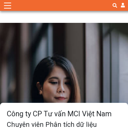
Công ty CP Tư vấn MCI Việt Nam
Chuyên viên Phân tích dữ liệu