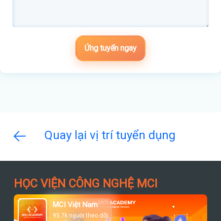
Ứng tuyển ngay
Quay lại vị trí tuyển dụng
HỌC VIỆN CÔNG NGHỆ MCI
MCI Việt Nam
95.7k người theo dõi