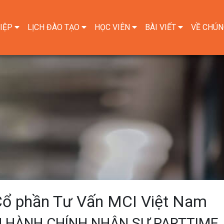
IỆP
LỊCH ĐÀO TẠO
HỌC VIÊN
BÀI VIẾT
VỀ CHÚN
Cổ phần Tư Vấn MCI Việt Nam
N HÀNH CHÍNH NHÂN SỰ PARTTIME