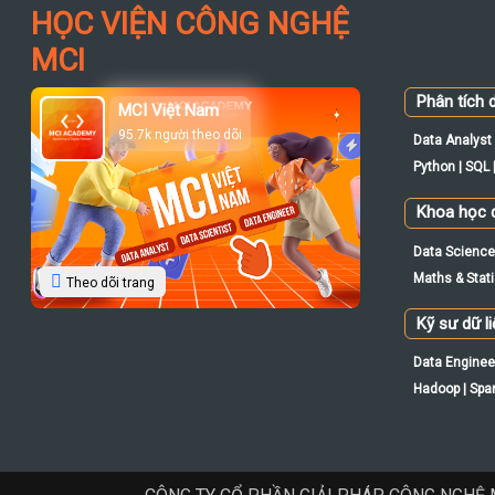
HỌC VIỆN CÔNG NGHỆ
MCI
Phân tích d
MCI Việt Nam
95.7k người theo dõi
Data Analyst 
Python | SQL |
Khoa học d
Data Science 
Maths & Statis
Theo dõi trang
Kỹ sư dữ l
Data Engineer
Hadoop | Spar