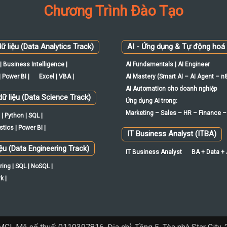
Chương Trình Đào Tạo
ữ liệu (Data Analytics Track)
AI - Ứng dụng & Tự động hoá
| Business Intelligence |
AI Fundamentals | AI Engineer
 Power BI |
Excel | VBA |
AI Mastery (Smart AI – AI Agent – n
AI Automation cho doanh nghiệp
ữ liệu (Data Science Track)
Ứng dụng AI trong:
Marketing – Sales – HR – Finance –
| Python | SQL |
tics | Power BI |
IT Business Analyst (ITBA)
iệu (Data Engineering Track)
IT Business Analyst
BA + Data +
ing | SQL | NoSQL |
k |