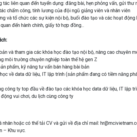
g tác liên quan đến tuyển dụng: đăng bài, hẹn phỏng vấn, gửi thư 
 tác chấm công, tính lương của đội ngũ giảng viên và nhân viên
ởng và tổ chức các sự kiện nội bộ, buổi đào tạo và các hoạt động
 quan đến hành chính, giấy tờ hợp đồng...
ách:
 bản và tham gia các khóa học đào tạo nội bộ, nâng cao chuyên m
ng môi trường chuyên nghiệp toàn thế hệ gen Z
sản phẩm, kỹ năng tư vấn bán hàng bài bản
ọc về data dữ liệu, IT lập trình (sản phẩm đang có tiềm năng phát 
g công ty top đầu về đào tạo các khóa học data dữ liệu, IT lập tr
 động vui chơi, du lịch cùng công ty
á nhân hoặc có thể tải CV và gửi về địa chỉ mail: hr@mcivietnam.c
ển – Khu vực.