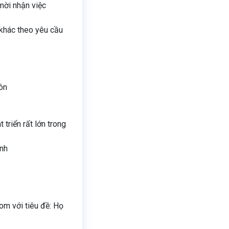
mời nhận việc
 khác theo yêu cầu
ôn
triển rất lớn trong
ình
om với tiêu đề: Họ