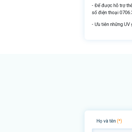
- Để được hỗ trợ thê
số điện thoại 0706.
- Ưu tiên những UV 
Họ và tên
(*)