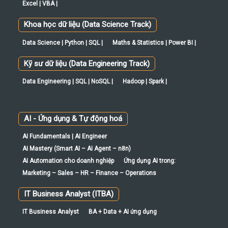
Excel | VBA |
Khoa học dữ liệu (Data Science Track)
Data Science | Python | SQL |
Maths & Statistics | Power BI |
Kỹ sư dữ liệu (Data Engineering Track)
Data Engineering | SQL | NoSQL |
Hadoop | Spark |
AI - Ứng dụng & Tự động hoá
AI Fundamentals | AI Engineer
AI Mastery (Smart AI – AI Agent – n8n)
AI Automation cho doanh nghiệp
Ứng dụng AI trong:
Marketing – Sales – HR – Finance – Operations
IT Business Analyst (ITBA)
IT Business Analyst
BA + Data + AI ứng dụng