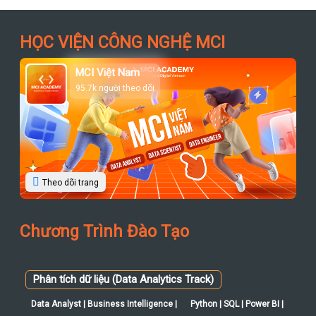
HỌC VIỆN CÔNG NGHỆ MCI
MCI Việt Nam
95.7k người theo dõi
Theo dõi trang
Chương Trình Đào Tạo
Phân tích dữ liệu (Data Analytics Track)
Data Analyst | Business Intelligence |
Python | SQL | Power BI |