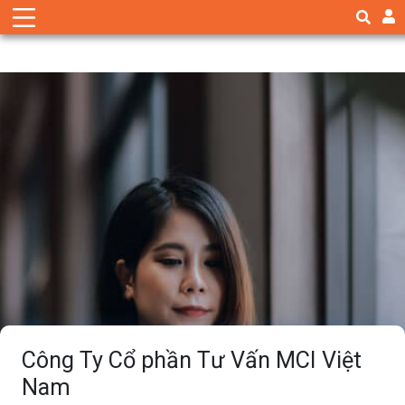
Công Ty Cổ phần Tư Vấn MCI Việt
Nam