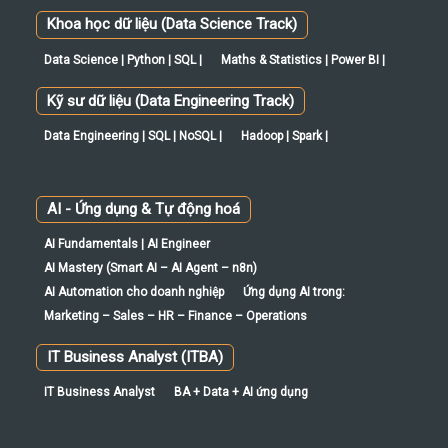
Khoa học dữ liệu (Data Science Track)
Data Science | Python | SQL |
Maths & Statistics | Power BI |
Kỹ sư dữ liệu (Data Engineering Track)
Data Engineering | SQL | NoSQL |
Hadoop | Spark |
AI - Ứng dụng & Tự động hoá
AI Fundamentals | AI Engineer
AI Mastery (Smart AI – AI Agent – n8n)
AI Automation cho doanh nghiệp
Ứng dụng AI trong:
Marketing – Sales – HR – Finance – Operations
IT Business Analyst (ITBA)
IT Business Analyst
BA + Data + AI ứng dụng