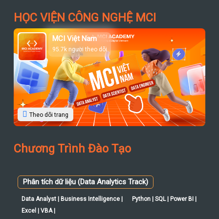
HỌC VIỆN CÔNG NGHỆ MCI
MCI Việt Nam
95.7k người theo dõi
Theo dõi trang
Chương Trình Đào Tạo
Phân tích dữ liệu (Data Analytics Track)
Data Analyst | Business Intelligence |
Python | SQL | Power BI |
Excel | VBA |