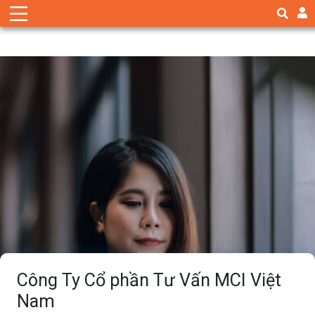
Công Ty Cổ phần Tư Vấn MCI Việt
Nam