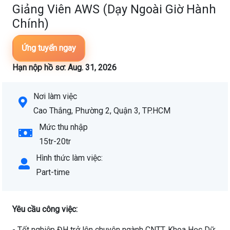
Giảng Viên AWS (Dạy Ngoài Giờ Hành
Chính)
Ứng tuyển ngay
Hạn nộp hồ sơ: Aug. 31, 2026
Nơi làm việc
Cao Thắng, Phường 2, Quận 3, TP.HCM
Mức thu nhập
15tr-20tr
Hình thức làm việc:
Part-time
Yêu cầu công việc:
- Tốt nghiệp ĐH trở lên chuyên ngành CNTT, Khoa Học Dữ