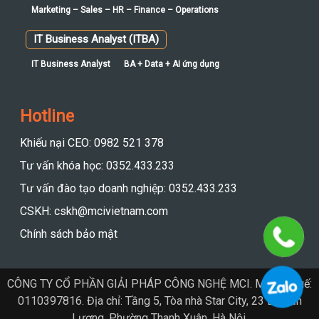
Marketing – Sales – HR – Finance – Operations
IT Business Analyst (ITBA)
IT Business Analyst
BA + Data + AI ứng dụng
Hotline
Khiếu nại CEO: 0982 521 378
Tư vấn khóa học: 0352.433.233
Tư vấn đào tạo doanh nghiệp: 0352.433.233
CSKH: cskh@mcivietnam.com
Chính sách bảo mật
CÔNG TY CỔ PHẦN GIẢI PHÁP CÔNG NGHỆ MCI. Mã số thuế:
0110397816. Địa chỉ: Tầng 5, Tòa nhà Star City, 23 Lê Văn
Lương, Phường Thanh Xuân, Hà Nội.