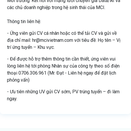
Môi trường: Kết nối với mạng lưới chuyên gia Data/AI và
các chủ doanh nghiệp trong hệ sinh thái của MCI.
Thông tin liên hệ:
- Ứng viên gửi CV cá nhân hoặc có thể tải CV và gửi về
địa chỉ mail: hr@mcivietnam.com với tiêu đề: Họ tên – Vị
trí ứng tuyển – Khu vực.
- Để được hỗ trợ thêm thông tin cần thiết, ứng viên vui
lòng liên hệ tới phòng Nhân sự của công ty theo số điện
thoại 0706.306.961 (Mr. Đạt - Liên hệ ngay để đặt lịch
phỏng vấn)
- Ưu tiên những UV gửi CV sớm, PV trúng tuyển – đi làm
ngay.