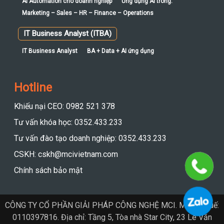
AI Automation cho doanh nghiệp
Ứng dụng AI trong:
Marketing – Sales – HR – Finance – Operations
IT Business Analyst (ITBA)
IT Business Analyst
BA + Data + AI ứng dụng
Hotline
Khiếu nại CEO: 0982 521 378
Tư vấn khóa học: 0352.433.233
Tư vấn đào tạo doanh nghiệp: 0352.433.233
CSKH: cskh@mcivietnam.com
Chính sách bảo mật
CÔNG TY CỔ PHẦN GIẢI PHÁP CÔNG NGHỆ MCI. Mã số thuế:
0110397816. Địa chỉ: Tầng 5, Tòa nhà Star City, 23 Lê Văn