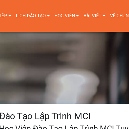
IỆP
LỊCH ĐÀO TẠO
HỌC VIÊN
BÀI VIẾT
VỀ CHÚN
Đào Tạo Lập Trình MCI
ọc Viện Đào Tạo Lập Trình MCI Tu