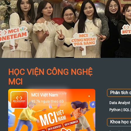
HỌC VIỆN CÔNG NGHỆ
MCI
Phân tích d
MCI Việt Nam
95.7k người theo dõi
Data Analyst 
Python | SQL |
Khoa học d