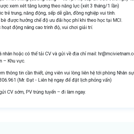
được xem xét tăng lương theo năng lực (xét 3 tháng/1 lần)
c trẻ trung, năng động, sếp dễ gần, đồng nghiệp vui tính.
 bè được hưởng chế độ ưu đãi học phí khi theo học tại MCI.
hoạt động nâng cao trình độ, vui chơi giải trí.
á nhân hoặc có thể tải CV và gửi về địa chỉ mail: hr@mcivietnam.c
ển – Khu vực.
m thông tin cần thiết, ứng viên vui lòng liên hệ tới phòng Nhân s
306.961 (Mr. Đạt - Liên hệ ngay để đặt lịch phỏng vấn)
gửi CV sớm, PV trúng tuyển – đi làm ngay.