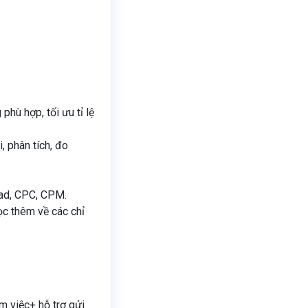
hù hợp, tối ưu tỉ lệ
, phân tích, đo
ead, CPC, CPM.
ọc thêm về các chỉ
m việc+ hỗ trợ gửi