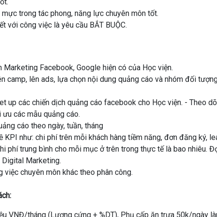
ốt.
 mực trong tác phong, năng lực chuyên môn tốt.
uyết với công việc là yêu cầu BẮT BUỘC.
h Marketing Facebook, Google hiện có của Học viện.
lên camp, lên ads, lựa chọn nội dung quảng cáo và nhóm đối tượng p
et up các chiến dịch quảng cáo facebook cho Học viện. - Theo dõi
ối ưu các mẫu quảng cáo.
uảng cáo theo ngày, tuần, tháng
về KPI như: chi phí trên mỗi khách hàng tiềm năng, đơn đăng ký, l
hi phí trung bình cho mỗi mục ở trên trong thực tế là bao nhiêu. Đ
 Digital Marketing.
g việc chuyên môn khác theo phân công.
ách:
riệu VNĐ/tháng (Lương cứng + %DT), Phụ cấp ăn trưa 50k/ngày là