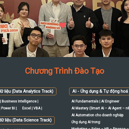
Chương Trình Đào Tạo
ữ liệu (Data Analytics Track)
AI - Ứng dụng & Tự động hoá
| Business Intelligence |
AI Fundamentals | AI Engineer
 Power BI |
Excel | VBA |
AI Mastery (Smart AI – AI Agent – n
AI Automation cho doanh nghiệp
ữ liệu (Data Science Track)
Ứng dụng AI trong: