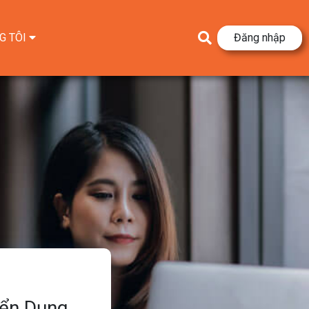
G TÔI
Đăng nhập
yển Dụng