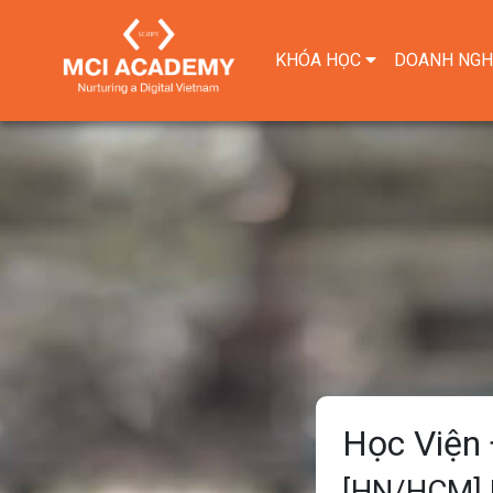
KHÓA HỌC
DOANH NGH
Học Viện 
[HN/HCM] H