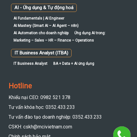
AI - Ứng dụng & Tự động hoá
AI Fundamentals | AI Engineer
AI Mastery (Smart AI – AI Agent – n8n)
AI Automation cho doanh nghiệp
Ứng dụng AI trong:
Marketing – Sales – HR – Finance – Operations
IT Business Analyst (ITBA)
IT Business Analyst
BA + Data + AI ứng dụng
Hotline
Khiếu nại CEO: 0982 521 378
Tư vấn khóa học: 0352.433.233
Tư vấn đào tạo doanh nghiệp: 0352.433.233
CSKH: cskh@mcivietnam.com
Chính sách bảo mật