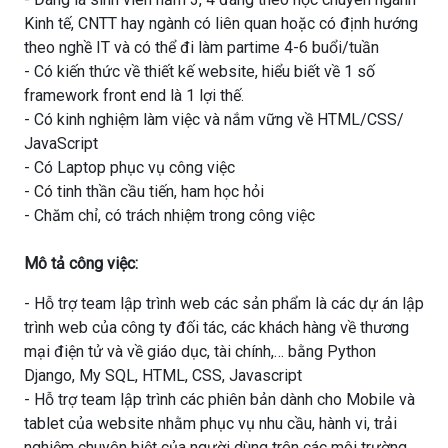
Kinh tế, CNTT hay ngành có liên quan hoặc có định hướng
theo nghề IT và có thể đi làm partime 4-6 buổi/tuần
- Có kiến thức về thiết kế website, hiểu biết về 1 số
framework front end là 1 lợi thế.
- Có kinh nghiệm làm việc và nắm vững về HTML/CSS/
JavaScript
- Có Laptop phục vụ công việc
- Có tinh thần cầu tiến, ham học hỏi
- Chăm chỉ, có trách nhiệm trong công việc
Mô tả công việc:
- Hỗ trợ team lập trình web các sản phẩm là các dự án lập
trình web của công ty đối tác, các khách hàng về thương
mại điện tử và về giáo dục, tài chính,… bằng Python
Django, My SQL, HTML, CSS, Javascript
- Hỗ trợ team lập trình các phiên bản dành cho Mobile và
tablet của website nhằm phục vụ nhu cầu, hành vi, trải
nghiệm chuyên biệt của người dùng trên các môi trường