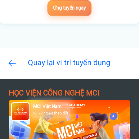
Ứng tuyển ngay
Quay lại vị trí tuyển dụng
HỌC VIỆN CÔNG NGHỆ MCI
MCI Việt Nam
95.7k người theo dõi