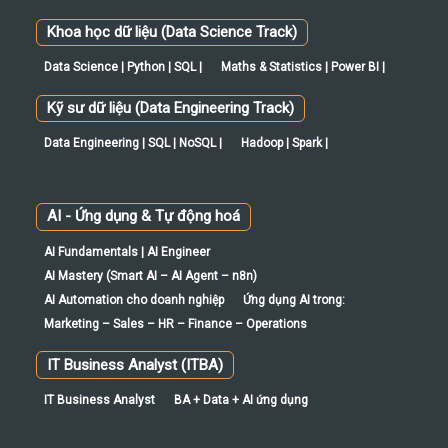
Khoa học dữ liệu (Data Science Track)
Data Science | Python | SQL |
Maths & Statistics | Power BI |
Kỹ sư dữ liệu (Data Engineering Track)
Data Engineering | SQL | NoSQL |
Hadoop | Spark |
AI - Ứng dụng & Tự động hoá
AI Fundamentals | AI Engineer
AI Mastery (Smart AI – AI Agent – n8n)
AI Automation cho doanh nghiệp
Ứng dụng AI trong:
Marketing – Sales – HR – Finance – Operations
IT Business Analyst (ITBA)
IT Business Analyst
BA + Data + AI ứng dụng