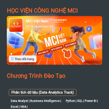
HỌC VIỆN CÔNG NGHỆ MCI
MCI Việt Nam
95.7k người theo dõi
Theo dõi trang
Chương Trình Đào Tạo
Phân tích dữ liệu (Data Analytics Track)
Data Analyst | Business Intelligence |
Python | SQL | Power BI |
Excel | VBA |