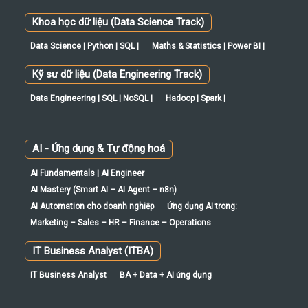
Khoa học dữ liệu (Data Science Track)
Data Science | Python | SQL |
Maths & Statistics | Power BI |
Kỹ sư dữ liệu (Data Engineering Track)
Data Engineering | SQL | NoSQL |
Hadoop | Spark |
AI - Ứng dụng & Tự động hoá
AI Fundamentals | AI Engineer
AI Mastery (Smart AI – AI Agent – n8n)
AI Automation cho doanh nghiệp
Ứng dụng AI trong:
Marketing – Sales – HR – Finance – Operations
IT Business Analyst (ITBA)
IT Business Analyst
BA + Data + AI ứng dụng