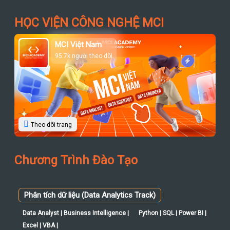
HỌC VIỆN CÔNG NGHỆ MCI
MCI Việt Nam
95.7k người theo dõi
Theo dõi trang
Chương Trình Đào Tạo
Phân tích dữ liệu (Data Analytics Track)
Data Analyst | Business Intelligence |
Python | SQL | Power BI |
Excel | VBA |