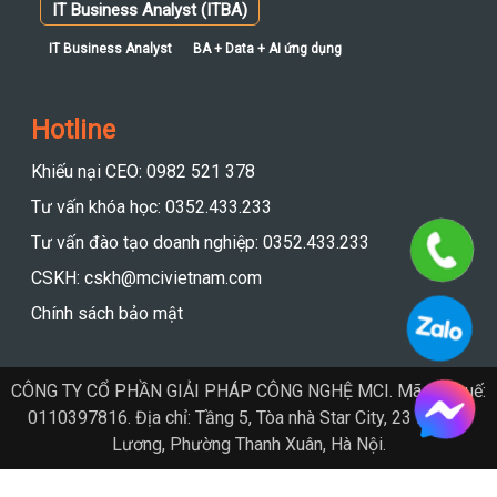
IT Business Analyst (ITBA)
IT Business Analyst
BA + Data + AI ứng dụng
Hotline
Khiếu nại CEO: 0982 521 378
Tư vấn khóa học: 0352.433.233
Tư vấn đào tạo doanh nghiệp: 0352.433.233
CSKH: cskh@mcivietnam.com
Chính sách bảo mật
CÔNG TY CỔ PHẦN GIẢI PHÁP CÔNG NGHỆ MCI. Mã số thuế:
0110397816. Địa chỉ: Tầng 5, Tòa nhà Star City, 23 Lê Văn
Lương, Phường Thanh Xuân, Hà Nội.