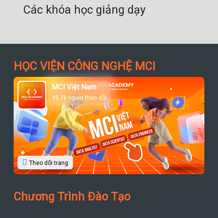
Các khóa học giảng dạy
HỌC VIỆN CÔNG NGHỆ MCI
MCI Việt Nam
95.7k người theo dõi
Theo dõi trang
Chương Trình Đào Tạo