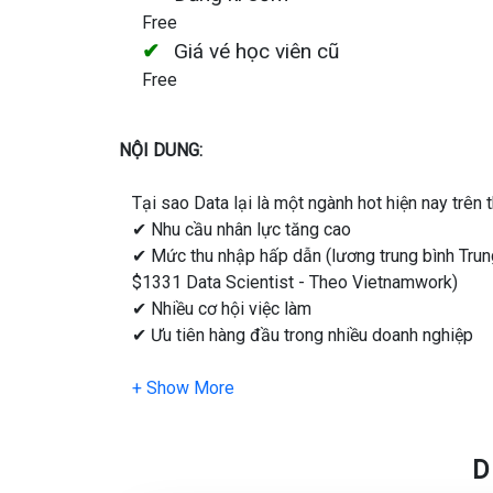
Free
Giá vé học viên cũ
Free
NỘI DUNG:
Tại sao Data lại là một ngành hot hiện nay trên 
✔ Nhu cầu nhân lực tăng cao
✔ Mức thu nhập hấp dẫn (lương trung bình Trung
$1331 Data Scientist - Theo Vietnamwork)
✔ Nhiều cơ hội việc làm
✔ Ưu tiên hàng đầu trong nhiều doanh nghiệp
Nếu bạn đang muốn tìm kiếm 1 công việc trong l
𝐂𝐚𝐫𝐞𝐞𝐫 𝐏𝐚𝐭𝐡: 𝐆𝐞𝐭𝐭𝐢𝐧𝐠 𝐲𝐨𝐮𝐫 𝐟𝐢𝐫𝐬𝐭 𝐣𝐨𝐛 𝐢𝐧 𝐝𝐚𝐭𝐚 𝐟𝐢
📍 Hiểu về mục tiêu và lộ trình phát triển sự nghiệp 
D
𝐃𝐚𝐭𝐚 𝐒𝐜𝐢𝐞𝐧𝐭𝐢𝐬𝐭, 𝐃𝐚𝐭𝐚 𝐄𝐧𝐠𝐢𝐧𝐞𝐞𝐫