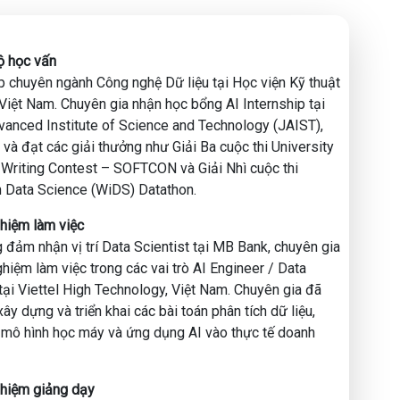
đang được săn đón
thiết để trở thành một DA/DS/DE trong tương lai
apply các vị trí công việc mơ ước
độ học vấn
p chuyên ngành Công nghệ Dữ liệu tại Học viện Kỹ thuật
Việt Nam. Chuyên gia nhận học bổng AI Internship tại
anced Institute of Science and Technology (JAIST),
 và đạt các giải thưởng như Giải Ba cuộc thi University
i SeAbank
Writing Contest – SOFTCON và Giải Nhì cuộc thi
ho đối tác của Microsoft
 Data Science (WiDS) Datathon.
ghiệm làm việc
 đảm nhận vị trí Data Scientist tại MB Bank, chuyên gia
Data Engineer tại các công ty công nghệ hàng đầu: Mybee
ghiệm làm việc trong các vai trò AI Engineer / Data
 và MB Bank.
tại Viettel High Technology, Việt Nam. Chuyên gia đã
ây dựng và triển khai các bài toán phân tích dữ liệu,
ng:
n mô hình học máy và ứng dụng AI vào thực tế doanh
A, DS, DE
u: AdventureWorks sample databases - SQL Server
a dữ liệu
ghiệm giảng dạy