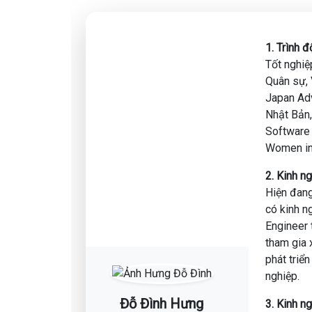
📍 Nắm rõ về nhu cầu thị trường và các vị trí 
📍 Tự trang bị những kiến thức và kỹ năng cần 
📍 Gỡ rối các vấn đề của dân trái ngành, tự tin 
1. Trình 
Tốt nghiệ
Gặp gỡ các diễn giả:
Quân sự, 
💥 Anh Phạm Duy Thanh
Japan Adv
- Data analyst tại BIDV
Nhật Bản,
- 2+ năm kinh nghiệm làm Credit risk model tạ
Software 
- Có kinh nghiệm tư vấn và đào tạo Power BI c
Women in
💥 Diễn giả Đỗ Đình Hưng
2. Kinh n
- Data Science tại MB Bank
Hiện đang
- 3+ năm kinh nghiệm làm việc ở các vị trí AI, 
có kinh n
Joint Stock Company, Viettel High Technology
Engineer 
tham gia x
Nhận ngay combo quà tặng trị giá 6.500.000 đồ
phát triể
✔ Bộ Ebook rèn luyện kỹ năng, kiến thức cho D
nghiệp.
✔ Bộ database thực hành trực quan hóa dữ liệ
✔ Bộ VanArsdel dataset thực hành trực quan hó
Đỗ Đình Hưng
3. Kinh n