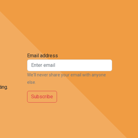
Email address
We'll never share your email with anyone
else.
áng.
Subscribe