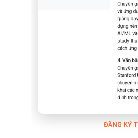
✔ Ebook Storytelling with Data: Bộ lý thuyết và 
Chuyên gi
✔ Bộ trắc nghiệm phỏng vấn DA/DS/DE
và ứng dụ
giảng dạy
Tham gia ngay 𝐌𝐂𝐈 𝐂𝐚𝐫𝐞𝐞𝐫 𝐏𝐚𝐭𝐡: 𝐆𝐞𝐭𝐭𝐢𝐧𝐠 𝐲𝐨𝐮
dựng nền 
sàng trở thành một 𝐃𝐚𝐭𝐚 𝐀𝐧𝐚𝐥𝐲𝐬𝐭, 𝐃𝐚𝐭𝐚 𝐒𝐜𝐢𝐞𝐧𝐭𝐢𝐬𝐭, 𝐃
AI/ML vào
study thự
cách ứng 
4. Văn b
Chuyên gi
Stanford 
chuyên mô
khai các 
định tron
ĐĂNG KÝ T