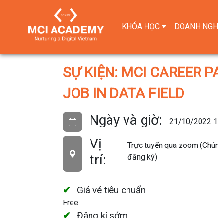
KHÓA HỌC
DOANH NGH
SỰ KIỆN: MCI CAREER P
JOB IN DATA FIELD
Ngày và giờ:
21/10/2022 1
Vị
Trực tuyến qua zoom (Chúng
trí:
đăng ký)
Giá vé tiêu chuẩn
Free
Đăng kí sớm