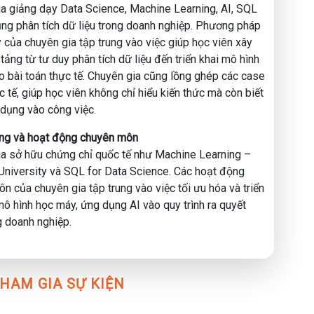
thực hành tiếng việt
a giảng dạy Data Science, Machine Learning, AI, SQL
ng phân tích dữ liệu trong doanh nghiệp. Phương pháp
 của chuyên gia tập trung vào việc giúp học viên xây
 𝐟𝐢𝐫𝐬𝐭 𝐣𝐨𝐛 𝐢𝐧 𝐝𝐚𝐭𝐚 𝐟𝐢𝐞𝐥𝐝 để xây dựng định hướng rõ ràng, sẵn
tảng từ tư duy phân tích dữ liệu đến triển khai mô hình
𝐚𝐭𝐚 𝐄𝐧𝐠𝐢𝐧𝐞𝐞𝐫.
 bài toán thực tế. Chuyên gia cũng lồng ghép các case
c tế, giúp học viên không chỉ hiểu kiến thức mà còn biết
dụng vào công việc.
ằng và hoạt động chuyên môn
a sở hữu chứng chỉ quốc tế như Machine Learning –
University và SQL for Data Science. Các hoạt động
n của chuyên gia tập trung vào việc tối ưu hóa và triển
mô hình học máy, ứng dụng AI vào quy trình ra quyết
g doanh nghiệp.
HAM GIA SỰ KIỆN