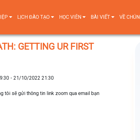
IỆP
LỊCH ĐÀO TẠO
HỌC VIÊN
BÀI VIẾT
VỀ CHÚN
ATH: GETTING UR FIRST
9:30 - 21/10/2022 21:30
 tôi sẽ gửi thông tin link zoom qua email bạn