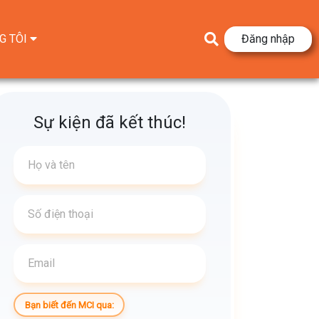
G TÔI
Đăng nhập
Sự kiện đã kết thúc!
Bạn biết đến MCI qua: