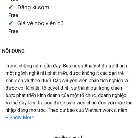
Đăng kí sớm
Free
Giá vé học viên cũ
Free
NỘI DUNG:
Trong những năm gần đây, Business Analyst đã trở thành
một ngành nghề rất phát triển, được không ít các bạn trẻ
săn đón và theo đuổi. Các chuyên viên phân tích nghiệp vụ
được coi là nhân tố quyết định sự thành bại trong chiến
lược phát triển kinh doanh của một tổ chức, doanh nghiệp.
Vì thế đây là vị trí luôn được sinh viên chào đón với mức thu
nhập đáng mơ ước. Theo dự báo của Vietnamworks, năm
2023 Việt Nam sẽ cần khoảng 1,2 triệu nhân lực khoa học
phân tích nghiệp vụ. Dù là một ngành hot nhưng sự thiếu hụt
nhân lực vẫn là một bài toán khó giải quyết.