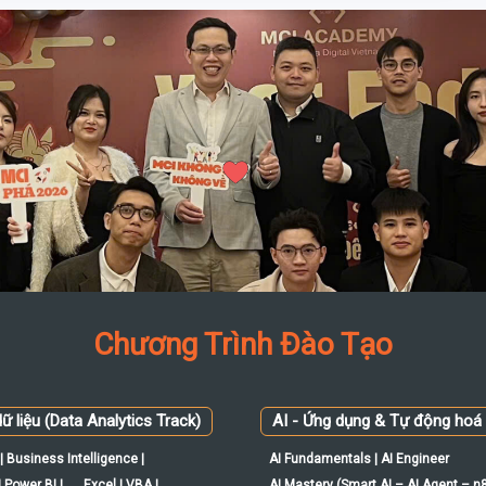
Chương Trình Đào Tạo
ữ liệu (Data Analytics Track)
AI - Ứng dụng & Tự động hoá
| Business Intelligence |
AI Fundamentals | AI Engineer
 Power BI |
Excel | VBA |
AI Mastery (Smart AI – AI Agent – n