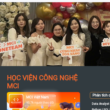
HỌC VIỆN CÔNG NGHỆ
MCI
Phân tích d
MCI Việt Nam
95.7k người theo dõi
Data Analyst 
Python | SQL |