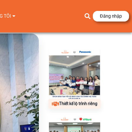
G TÔI
Đăng nhập
Thiết kế lộ trình riêng