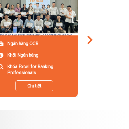
Ngân hàng OCB
Khối Ngân hàng
Khóa Excel for Banking
Professionals
Chi tiết