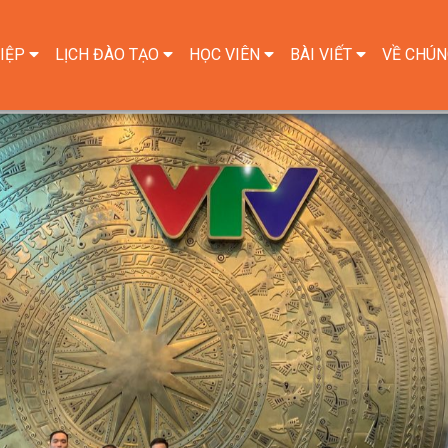
IỆP
LỊCH ĐÀO TẠO
HỌC VIÊN
BÀI VIẾT
VỀ CHÚN