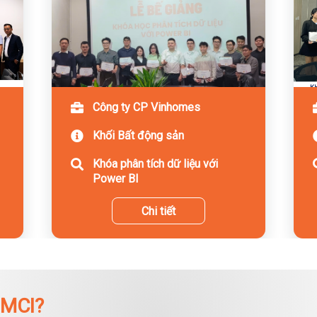
Công ty CP Vinhomes
Khối Bất động sản
Khóa phân tích dữ liệu với
Power BI
Chi tiết
 MCI?