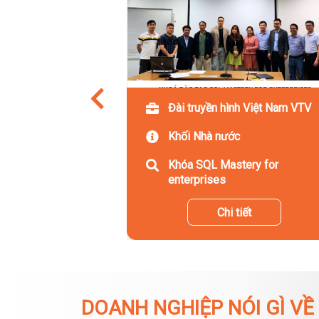
Đài truyền hình Việt Nam VTV
Khối Nhà nước
Khóa SQL Mastery for
enterprises
Chi tiết
DOANH NGHIỆP NÓI GÌ VỀ