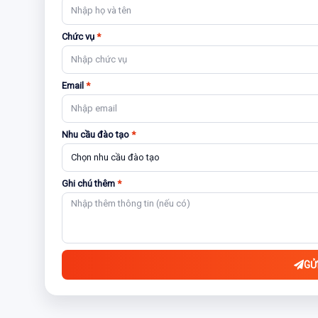
Chức vụ
*
Email
*
Nhu cầu đào tạo
*
Ghi chú thêm
*
GỬ