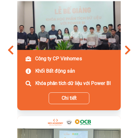
Công ty CP Vinhomes
Khối Bất động sản
Khóa phân tích dữ liệu với Power BI
Chi tiết