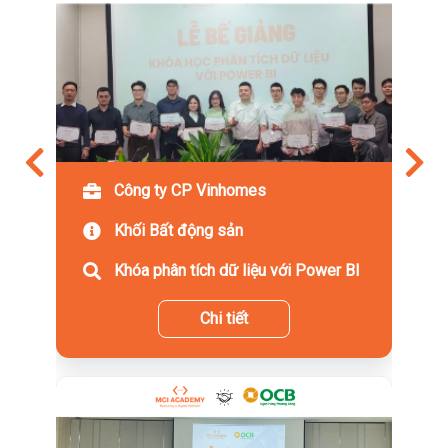
Công ty CP Vinhomes
Khối Bất động sản
Khóa phân tích dữ liệu với Power BI
Chi tiết