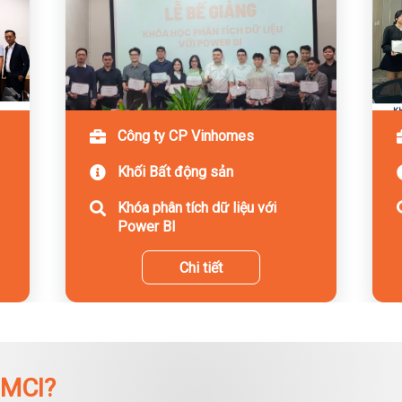
Công ty CP Vinhomes
Khối Bất động sản
Khóa phân tích dữ liệu với
Power BI
Chi tiết
 MCI?