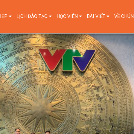
IỆP
LỊCH ĐÀO TẠO
HỌC VIÊN
BÀI VIẾT
VỀ CHÚN