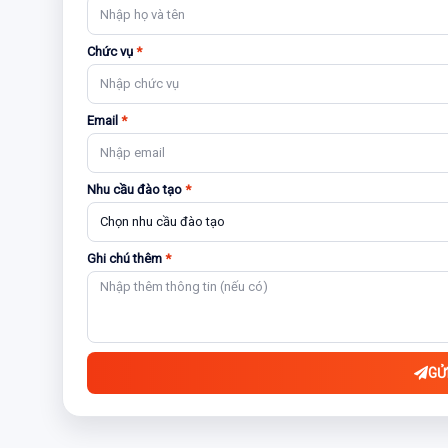
Chức vụ
*
Email
*
Nhu cầu đào tạo
*
Ghi chú thêm
*
GỬ