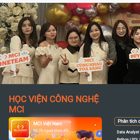
HỌC VIỆN CÔNG NGHỆ
MCI
Phân tích d
MCI Việt Nam
95.7k người theo dõi
Data Analyst 
Python | SQL |