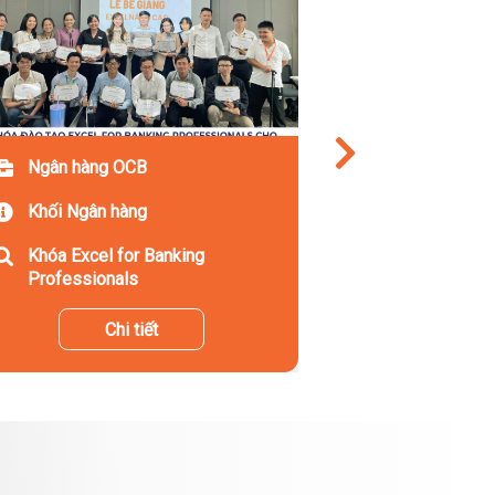
Ngân hàng OCB
Khối Ngân hàng
Khóa Excel for Banking
Professionals
Chi tiết