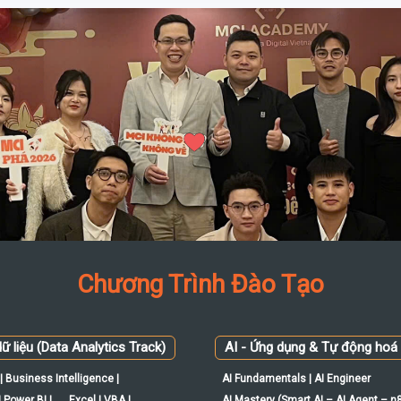
Chương Trình Đào Tạo
ữ liệu (Data Analytics Track)
AI - Ứng dụng & Tự động hoá
| Business Intelligence |
AI Fundamentals | AI Engineer
 Power BI |
Excel | VBA |
AI Mastery (Smart AI – AI Agent – n