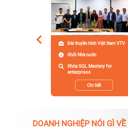
Đài truyền hình Việt Nam VTV
Khối Nhà nước
Khóa SQL Mastery for
enterprises
Chi tiết
DOANH NGHIỆP NÓI GÌ VỀ