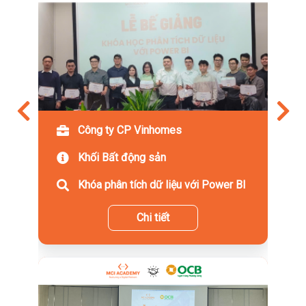
Công ty CP Vinhomes
Khối Bất động sản
Khóa phân tích dữ liệu với Power BI
Chi tiết