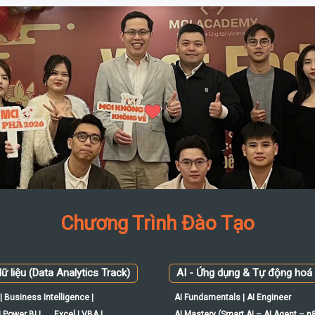
Chương Trình Đào Tạo
ữ liệu (Data Analytics Track)
AI - Ứng dụng & Tự động hoá
| Business Intelligence |
AI Fundamentals | AI Engineer
 Power BI |
Excel | VBA |
AI Mastery (Smart AI – AI Agent – n