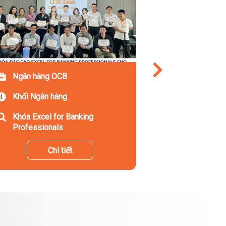
Ngân hàng OCB
Khối Ngân hàng
Khóa Excel for Banking
Professionals
Chi tiết