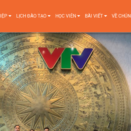
IỆP
LỊCH ĐÀO TẠO
HỌC VIÊN
BÀI VIẾT
VỀ CHÚN