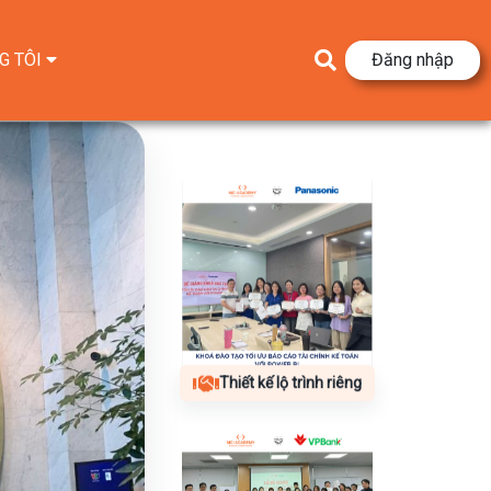
G TÔI
Đăng nhập
Thiết kế lộ trình riêng