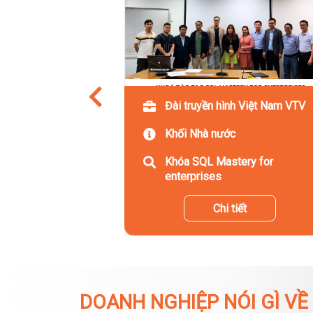
Đài truyền hình Việt Nam VTV
Khối Nhà nước
Khóa SQL Mastery for
enterprises
Chi tiết
DOANH NGHIỆP NÓI GÌ VỀ