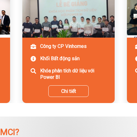
Công ty CP Vinhomes
Khối Bất động sản
Khóa phân tích dữ liệu với
Power BI
Chi tiết
 MCI?