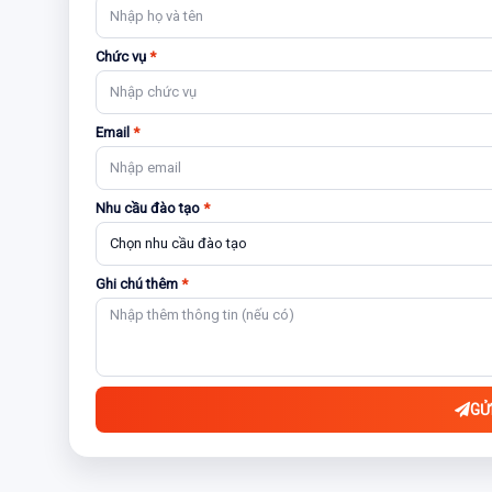
Chức vụ
*
Email
*
Nhu cầu đào tạo
*
Ghi chú thêm
*
GỬ