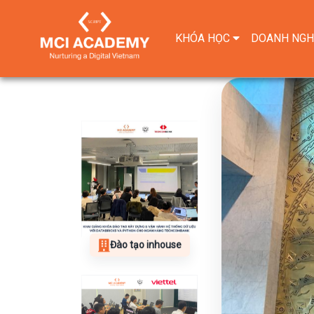
KHÓA HỌC
DOANH NGH
Đào tạo inhouse