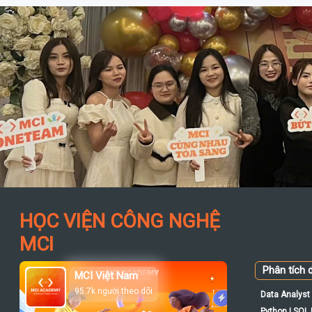
HỌC VIỆN CÔNG NGHỆ
MCI
Phân tích d
MCI Việt Nam
95.7k người theo dõi
Data Analyst 
Python | SQL |