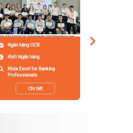
Ngân hàng OCB
Khối Ngân hàng
Khóa Excel for Banking
Professionals
Chi tiết