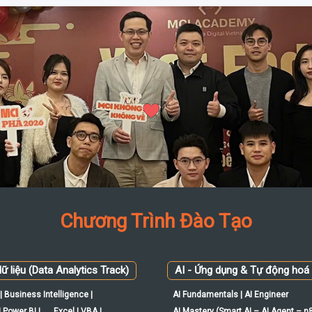
Chương Trình Đào Tạo
ữ liệu (Data Analytics Track)
AI - Ứng dụng & Tự động hoá
| Business Intelligence |
AI Fundamentals | AI Engineer
 Power BI |
Excel | VBA |
AI Mastery (Smart AI – AI Agent – n