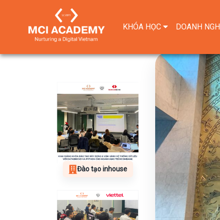
KHÓA HỌC
DOANH NGH
Đào tạo inhouse