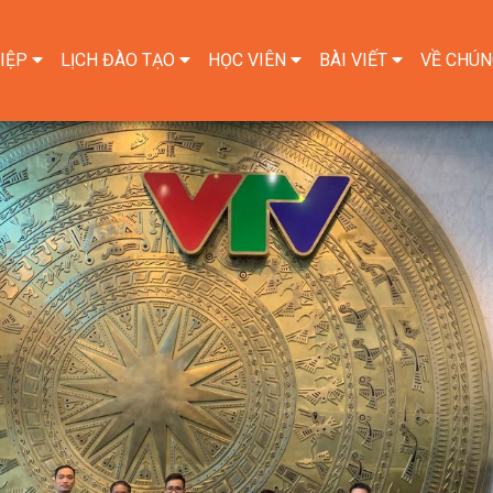
IỆP
LỊCH ĐÀO TẠO
HỌC VIÊN
BÀI VIẾT
VỀ CHÚN