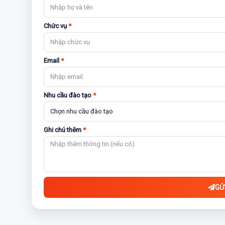
Chức vụ
*
Email
*
Nhu cầu đào tạo
*
Ghi chú thêm
*
GỬ