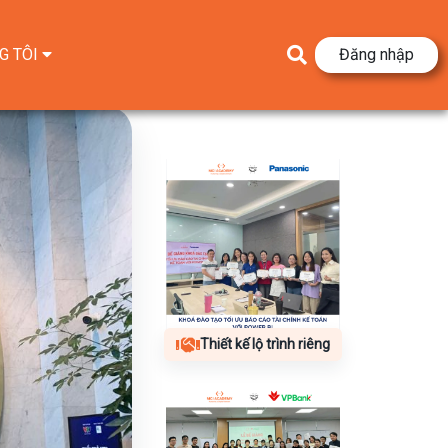
G TÔI
Đăng nhập
Thiết kế lộ trình riêng