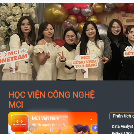
HỌC VIỆN CÔNG NGHỆ
MCI
Phân tích d
MCI Việt Nam
95.7k người theo dõi
Data Analyst 
Python | SQL |