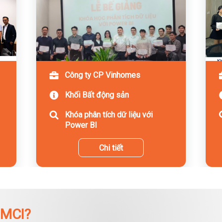
Công ty CP Vinhomes
Khối Bất động sản
Khóa phân tích dữ liệu với
Power BI
Chi tiết
 MCI?