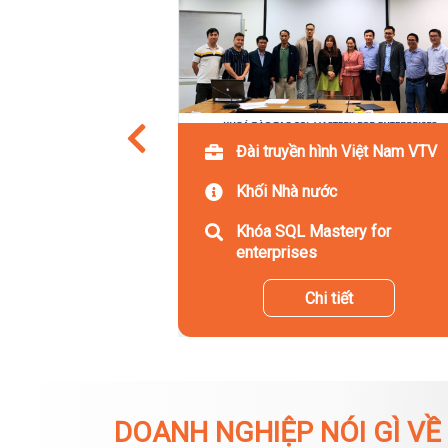
Đài truyền hình Việt Nam VTV
Khối Nhà nước
Khóa SQL Mastery for
enterprises
Chi tiết
DOANH NGHIỆP NÓI GÌ VỀ